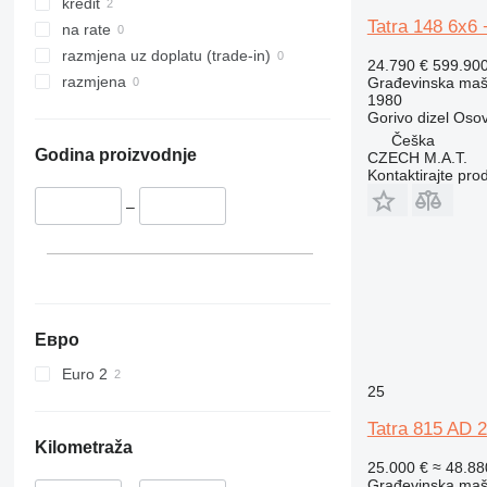
325
JZ
kredit
Tatra 148 6x6
326
NXT
na rate
329
S-Series
razmjena uz doplatu (trade-in)
24.790 €
599.90
330
TM
razmjena
Građevinska maši
1980
336
VMT
Gorivo
dizel
Osov
340
Vibromax
Češka
Godina proizvodnje
CZECH M.A.T.
345
Kontaktirajte pro
349
–
350
365
374
390
395
Евро
416
420
Euro 2
25
424
426
Tatra 815 AD 
428
Kilometraža
25.000 €
≈ 48.8
430
Građevinska maši