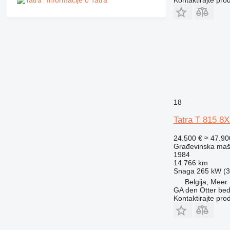
Informacije o Tatra
18
Tatra T 815 
24.500 €
≈ 47.9
Građevinska maši
1984
14.766 km
Snaga
265 kW (3
Belgija, Meer
GA den Otter bedr
Kontaktirajte pro