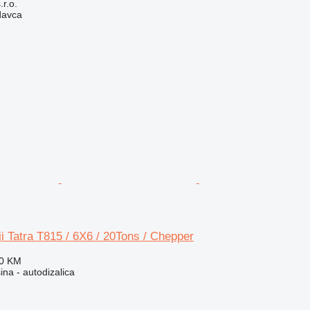
r.o.
davca
i Tatra T815 / 6X6 / 20Tons / Chepper
60 KM
na - autodizalica