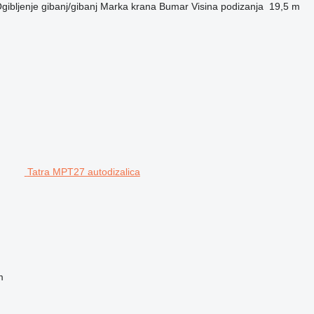
gibljenje
gibanj/gibanj
Marka krana
Bumar
Visina podizanja
19,5 m
Tatra MPT27 autodizalica
m