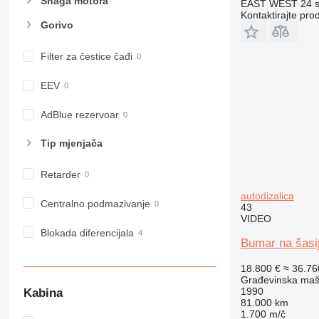
Snaga motora
EAST WEST 24 s.
953
Kontaktirajte pro
Gorivo
955
962
Filter za čestice čađi
963
966
EEV
972
973
AdBlue rezervoar
980
Tip mјenjača
982
988
Retarder
990
autodizalica
992
Centralno podmazivanje
43
AP
VIDEO
Blokada diferencijala
C-series
Bumar na šasij
CB
18.800 €
≈ 36.7
CS
Građevinska maši
D series
1990
Kabina
81.000 km
E-series
1.700 m/č