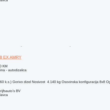
8X8 EX AMRY
00 KM
na - autodizalica
60 k.s.)
Gorivo
dizel
Nosivost
4.140 kg
Osovinska konfiguracija
8x8
Og
ijfsauto’s BV
davca