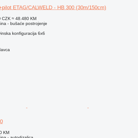
 +pilot ETAG/CALWELD - HB 300 (30m/150cm)
0 CZK
≈ 48.480 KM
na - bušaće postrojenje
inska konfiguracija
6x6
davca
20
80 KM
na - autodizalica