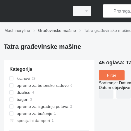
Machineryline
Građevinske mašine
Tatra građevinske mašin
Tatra građevinske mašine
45 oglasa:
T
Kategorija
Filter
kranovi
Sortiranje
:
Datum 
opreme za betonske radove
autodizalice
Datum objavljivan
dizalice
dizalice za sve terene
kamioni s mješalicom za beton
bageri
pumpe za beton
auto dizalice s korpom
opreme za izgradnju puteva
teleskopski bageri
opreme za bušenje
prskalice bitu-emulzije
specijalni damperi
bušaća postrojenja
kiperi