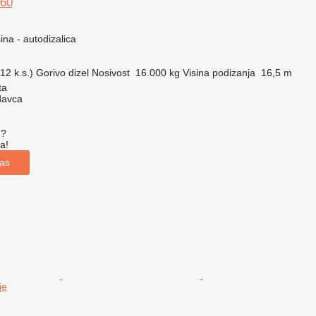
160
na - autodizalica
12 k.s.)
Gorivo
dizel
Nosivost
16.000 kg
Visina podizanja
16,5 m
ta
davca
u?
a!
las
je