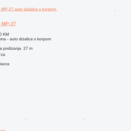
y MP-27
90 KM
na - auto dizalica s korpom
na podizanja
27 m
rza
davca