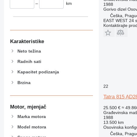
432
–
km
1988
Gorivo
dizel
Osov
434
Češka, Pragu
444
EAST WEST 24 s.
589
Kontaktirajte pro
826
906
Karakteristike
907
Neto težina
908
910
Radnih sati
914
Kapacitet podizanja
918
Brzina
920
22
924
Tatra 815 AD2
926
928
Motor, mjenjač
25.500 €
≈ 49.8
Građevinska maši
930
Marka motora
1988
931
13.500 km
Model motora
Osovinska konfig
938
Češka, Pragu
950