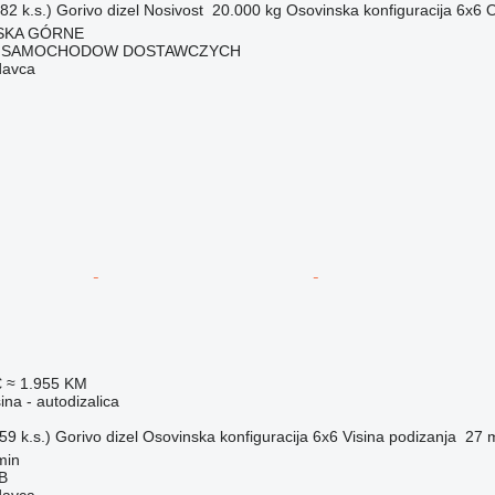
82 k.s.)
Gorivo
dizel
Nosivost
20.000 kg
Osovinska konfiguracija
6x6
O
ZISKA GÓRNE
 SAMOCHODOW DOSTAWCZYCH
davca
€
≈ 1.955 KM
na - autodizalica
59 k.s.)
Gorivo
dizel
Osovinska konfiguracija
6x6
Visina podizanja
27 
min
AB
davca