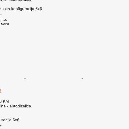
inska konfiguracija
6x6
e
r.o.
davca
8
60 KM
na - autodizalica
uracija
6x6
e