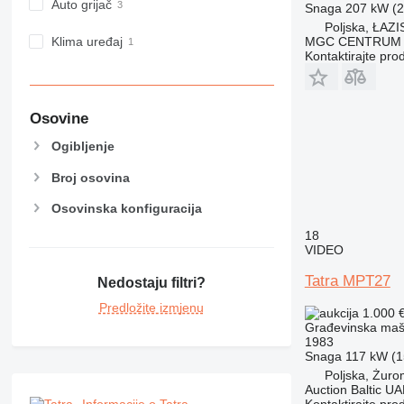
F-series
Auto grijač
Snaga
207 kW (2
GC
Poljska, ŁA
MGC CENTRUM
Klima uređaj
IT
Kontaktirajte pro
M-series
MH
NR
Osovine
PM
Ogibljenje
RM
Broj osovina
Osovinska konfiguracija
18
VIDEO
Tatra MPT27
Nedostaju filtri?
Predložite izmjenu
1.000 
Građevinska maši
1983
Snaga
117 kW (1
Poljska, Żuro
Auction Baltic U
Kontaktirajte pro