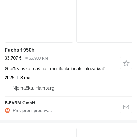
Fuchs f 950h
33.707 €
≈ 65.900 KM
Građevinska mašina - multifunkcionalni utovarivač
2025
3 m/č
Njemačka, Hamburg
E-FARM GmbH