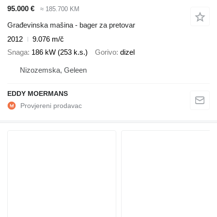
95.000 €
≈ 185.700 KM
Građevinska mašina - bager za pretovar
2012
9.076 m/č
Snaga
186 kW (253 k.s.)
Gorivo
dizel
Nizozemska, Geleen
EDDY MOERMANS