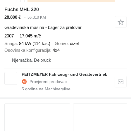
Fuchs MHL 320
28.800 €
≈ 56.310 KM
Građevinska mašina - bager za pretovar
2007
17.045 m/č
Snaga
84 kW (114 k.s.)
Gorivo
dizel
Osovinska konfiguracija
4x4
Njemačka, Delbrück
PEITZMEYER Fahrzeug- und Gerätevertrieb
5
godina na Machineryline