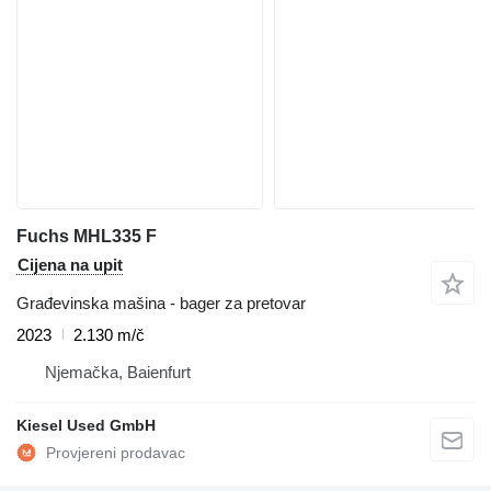
Fuchs MHL335 F
Cijena na upit
Građevinska mašina - bager za pretovar
2023
2.130 m/č
Njemačka, Baienfurt
Kiesel Used GmbH