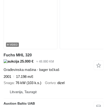
VIDEO
Fuchs MHL 320
25.000 €
≈ 48.880 KM
Građevinska mašina - bager točkaš
2001
17.198 m/č
Snaga
76 kW (103 k.s.)
Gorivo
dizel
Litvanija, Tauragė
Auction Baltic UAB