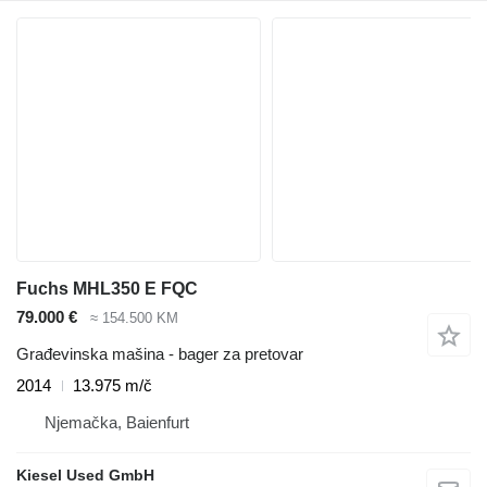
Fuchs MHL350 E FQC
79.000 €
≈ 154.500 KM
Građevinska mašina - bager za pretovar
2014
13.975 m/č
Njemačka, Baienfurt
Kiesel Used GmbH