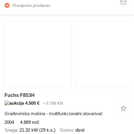
Fuchs F853H
4.500 €
≈ 8.798 KM
Građevinska mašina - multifunkcionalni utovarivač
2004
4.889 m/č
Snaga
21.32 kW (29 k.s.)
Gorivo
dizel