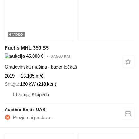
VIDEO
Fuchs MHL 350 S5
45.000 €
≈ 87.980 KM
Građevinska mašina - bager točkaš
2019
13.105 m/č
Snaga
160 kW (218 k.s.)
Litvanija, Klaipėda
Auction Baltic UAB