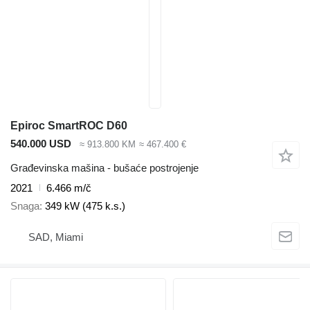
Epiroc SmartROC D60
540.000 USD
≈ 913.800 KM
≈ 467.400 €
Građevinska mašina - bušaće postrojenje
2021
6.466 m/č
Snaga
349 kW (475 k.s.)
SAD, Miami