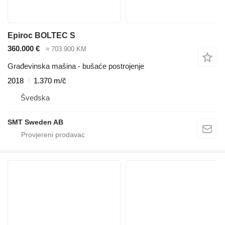
Epiroc BOLTEC S
360.000 €
≈ 703.900 KM
Građevinska mašina - bušaće postrojenje
2018
1.370 m/č
Švedska
SMT Sweden AB