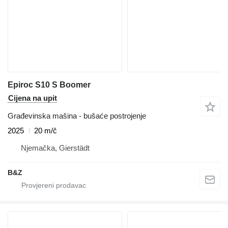
Epiroc S10 S Boomer
Cijena na upit
Građevinska mašina - bušaće postrojenje
2025
20 m/č
Njemačka, Gierstädt
B&Z