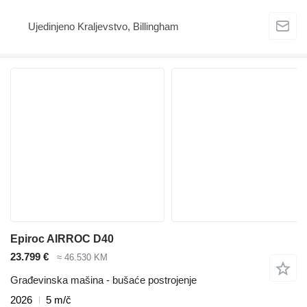
Ujedinjeno Kraljevstvo, Billingham
Epiroc AIRROC D40
23.799 €
≈ 46.530 KM
Građevinska mašina - bušaće postrojenje
2026
5 m/č