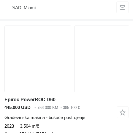
SAD, Miami
Epiroc PowerROC D60
445.000 USD
≈ 753.000 KM
≈ 385.100 €
Građevinska mašina - bušaće postrojenje
2023
3.504 m/č