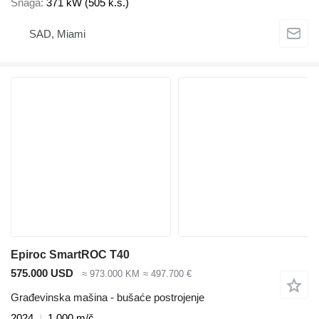
Snaga
371 kW (505 k.s.)
SAD, Miami
Epiroc SmartROC T40
575.000 USD
≈ 973.000 KM
≈ 497.700 €
Građevinska mašina - bušaće postrojenje
2024
1.000 m/č