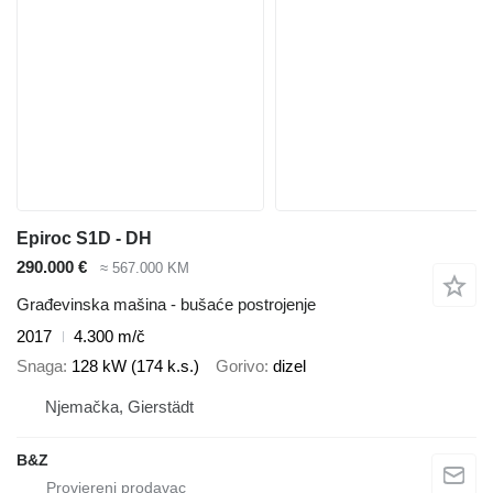
Epiroc S1D - DH
290.000 €
≈ 567.000 KM
Građevinska mašina - bušaće postrojenje
2017
4.300 m/č
Snaga
128 kW (174 k.s.)
Gorivo
dizel
Njemačka, Gierstädt
B&Z