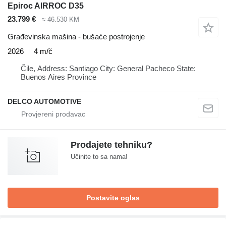
Epiroc AIRROC D35
23.799 €
≈ 46.530 KM
Građevinska mašina - bušaće postrojenje
2026
4 m/č
Čile, Address: Santiago City: General Pacheco State:
Buenos Aires Province
DELCO AUTOMOTIVE
Prodajete tehniku?
Učinite to sa nama!
Postavite oglas