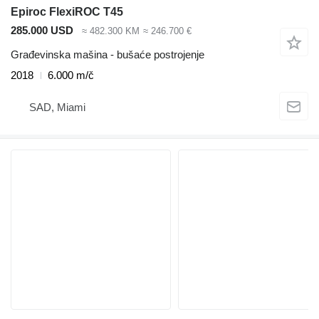
Epiroc FlexiROC T45
285.000 USD
≈ 482.300 KM
≈ 246.700 €
Građevinska mašina - bušaće postrojenje
2018
6.000 m/č
SAD, Miami