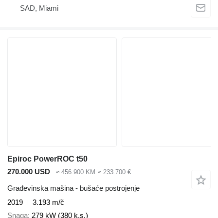
SAD, Miami
Epiroc PowerROC t50
270.000 USD
≈ 456.900 KM
≈ 233.700 €
Građevinska mašina - bušaće postrojenje
2019
3.193 m/č
Snaga
279 kW (380 k.s.)