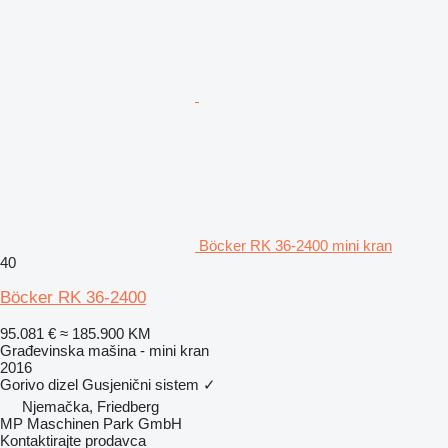
Böcker RK 36-2400 mini kran
40
Böcker RK 36-2400
95.081 €
≈ 185.900 KM
Građevinska mašina - mini kran
2016
Gorivo
dizel
Gusjenični sistem
✓
Njemačka, Friedberg
MP Maschinen Park GmbH
Kontaktirajte prodavca