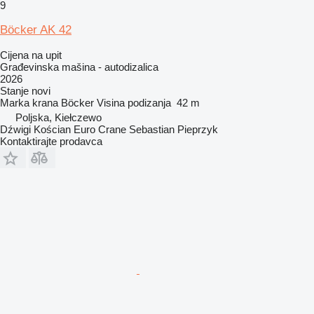
9
Böcker AK 42
Cijena na upit
Građevinska mašina - autodizalica
2026
Stanje
novi
Marka krana
Böcker
Visina podizanja
42 m
Poljska, Kiełczewo
Dźwigi Kościan Euro Crane Sebastian Pieprzyk
Kontaktirajte prodavca