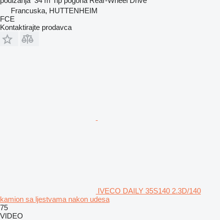
podizanja
34 m
Tip pogona
Rear-Wheel Drive
Francuska, HUTTENHEIM
FCE
Kontaktirajte prodavca
IVECO DAILY 35S140 2.3D/140
kamion sa ljestvama nakon udesa
75
VIDEO