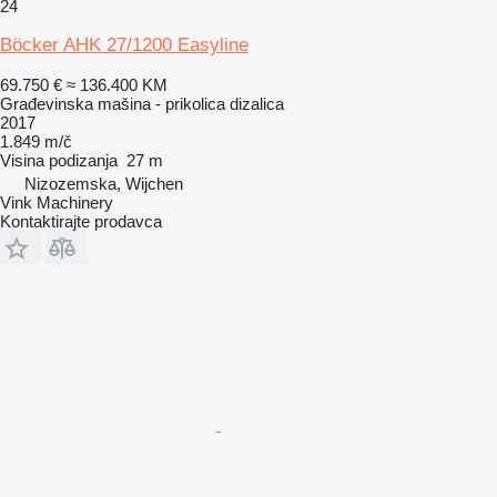
24
Böcker AHK 27/1200 Easyline
69.750 €
≈ 136.400 KM
Građevinska mašina - prikolica dizalica
2017
1.849 m/č
Visina podizanja
27 m
Nizozemska, Wijchen
Vink Machinery
Kontaktirajte prodavca