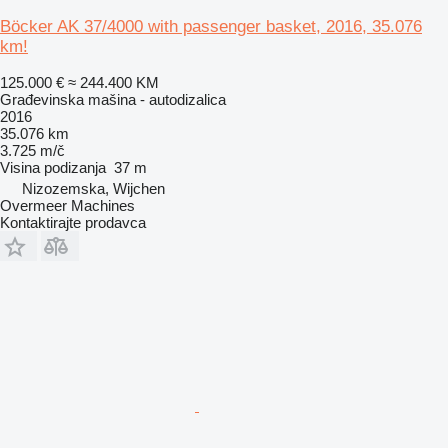
Böcker AK 37/4000 with passenger basket, 2016, 35.076
km!
125.000 €
≈ 244.400 KM
Građevinska mašina - autodizalica
2016
35.076 km
3.725 m/č
Visina podizanja
37 m
Nizozemska, Wijchen
Overmeer Machines
Kontaktirajte prodavca