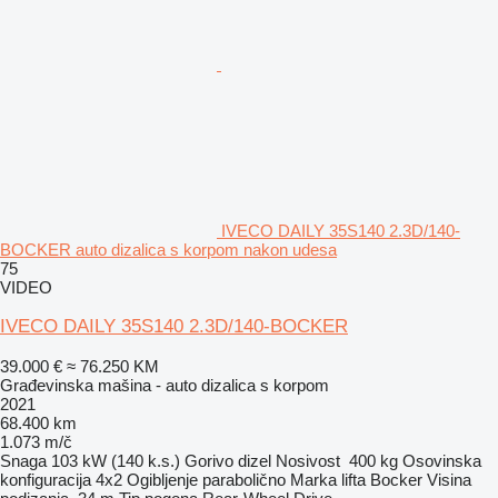
IVECO DAILY 35S140 2.3D/140-
BOCKER auto dizalica s korpom nakon udesa
75
VIDEO
IVECO DAILY 35S140 2.3D/140-BOCKER
39.000 €
≈ 76.250 KM
Građevinska mašina - auto dizalica s korpom
2021
68.400 km
1.073 m/č
Snaga
103 kW (140 k.s.)
Gorivo
dizel
Nosivost
400 kg
Osovinska
konfiguracija
4x2
Ogibljenje
parabolično
Marka lifta
Bocker
Visina