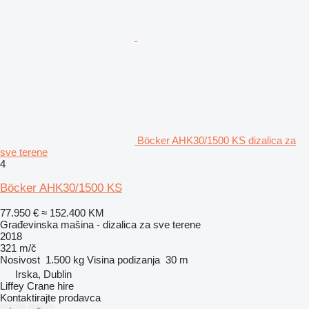
Böcker AHK30/1500 KS dizalica za
sve terene
4
Böcker AHK30/1500 KS
77.950 €
≈ 152.400 KM
Građevinska mašina - dizalica za sve terene
2018
321 m/č
Nosivost
1.500 kg
Visina podizanja
30 m
Irska, Dublin
Liffey Crane hire
Kontaktirajte prodavca