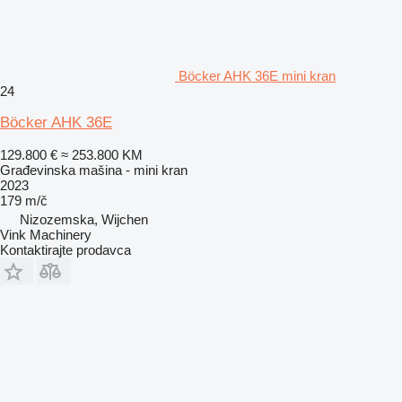
Böcker AHK 36E mini kran
24
Böcker AHK 36E
129.800 €
≈ 253.800 KM
Građevinska mašina - mini kran
2023
179 m/č
Nizozemska, Wijchen
Vink Machinery
Kontaktirajte prodavca