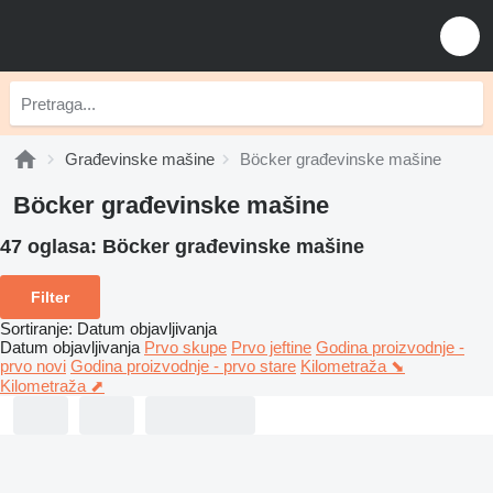
Građevinske mašine
Böcker građevinske mašine
Böcker građevinske mašine
47 oglasa:
Böcker građevinske mašine
Filter
Sortiranje
:
Datum objavljivanja
Datum objavljivanja
Prvo skupe
Prvo jeftine
Godina proizvodnje -
prvo novi
Godina proizvodnje - prvo stare
Kilometraža ⬊
Kilometraža ⬈