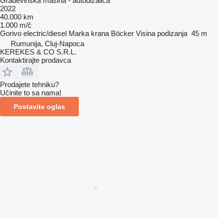
Građevinska mašina - autodizalica
2022
40.000 km
1.000 m/č
Gorivo
electric/diesel
Marka krana
Böcker
Visina podizanja
45 m
Rumunija, Cluj-Napoca
KEREKES & CO S.R.L.
Kontaktirajte prodavca
Prodajete tehniku?
Učinite to sa nama!
Postavite oglas