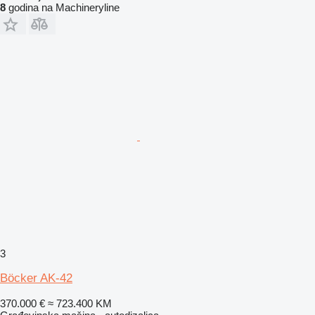
8
godina na Machineryline
3
Böcker AK-42
370.000 €
≈ 723.400 KM