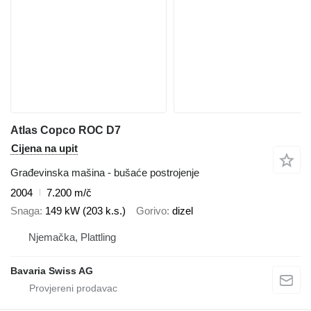
Atlas Copco ROC D7
Cijena na upit
Građevinska mašina - bušaće postrojenje
2004
7.200 m/č
Snaga
149 kW (203 k.s.)
Gorivo
dizel
Njemačka, Plattling
Bavaria Swiss AG