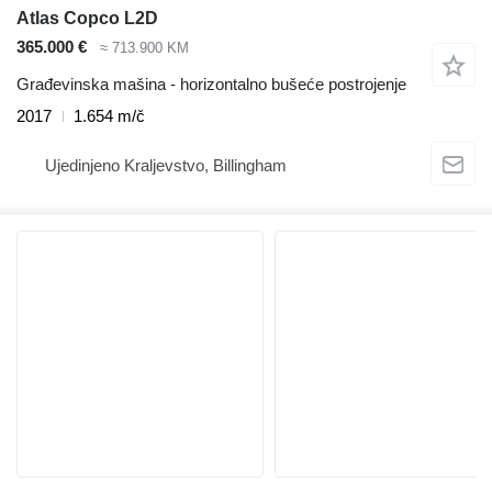
Atlas Copco L2D
365.000 €
≈ 713.900 KM
Građevinska mašina - horizontalno bušeće postrojenje
2017
1.654 m/č
Ujedinjeno Kraljevstvo, Billingham