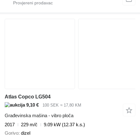
Atlas Copco LG504
9,10 €
100 SEK
≈ 17,80 KM
Građevinska mašina - vibro ploča
2017
229 m/č
9.09 kW (12.37 k.s.)
Gorivo
dizel