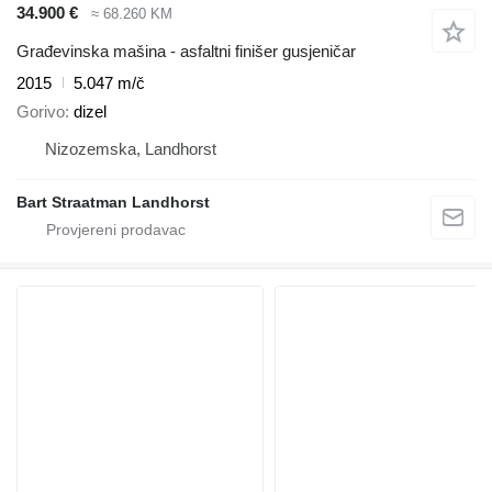
34.900 €
≈ 68.260 KM
Građevinska mašina - asfaltni finišer gusjeničar
2015
5.047 m/č
Gorivo
dizel
Nizozemska, Landhorst
Bart Straatman Landhorst