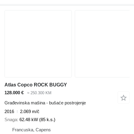
Atlas Copco ROCK BUGGY
128.000 €
≈ 250.300 KM
Građevinska mašina - bušaće postrojenje
2016
2.069 m/č
Snaga
62.48 kW (85 k.s.)
Francuska, Capens