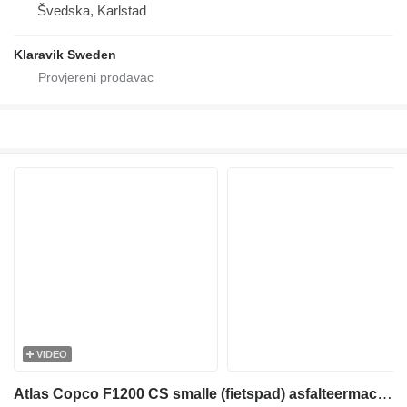
Švedska, Karlstad
Klaravik Sweden
VIDEO
Atlas Copco F1200 CS smalle (fietspad) asfalteermachine >120cm - 240cm