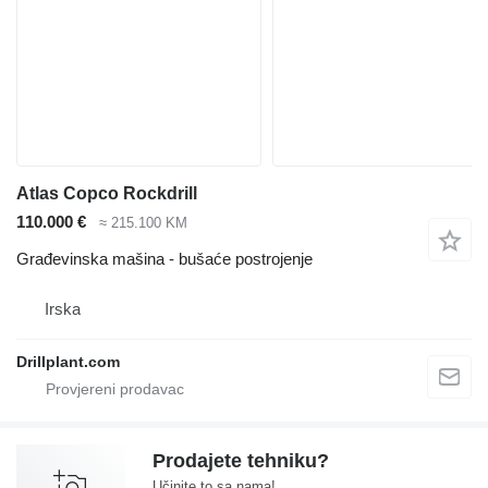
Atlas Copco Rockdrill
110.000 €
≈ 215.100 KM
Građevinska mašina - bušaće postrojenje
Irska
Drillplant.com
Prodajete tehniku?
Učinite to sa nama!