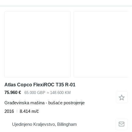
Atlas Copco FlexiROC T35 R-01
75.960 €
65.000 GBP
≈ 148.600 KM
Građevinska mašina - bušaće postrojenje
2016
8.414 m/č
Ujedinjeno Kraljevstvo, Billingham