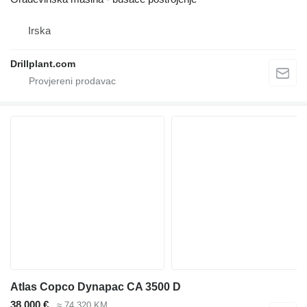
Irska
Drillplant.com
Atlas Copco Dynapac CA 3500 D
38.000 €
≈ 74.320 KM