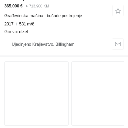
365.000 €
≈ 713.900 KM
Građevinska mašina - bušaće postrojenje
2017
531 m/č
Gorivo
dizel
Ujedinjeno Kraljevstvo, Billingham