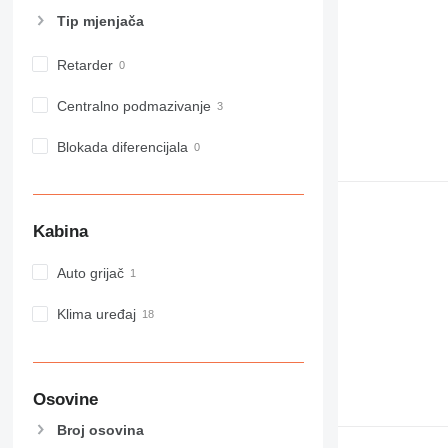
GC
Tip mјenjača
IT
M-series
Retarder
MH
NR
Centralno podmazivanje
PM
RM
Blokada diferencijala
Kabina
Auto grijač
Klima uređaj
Osovine
Broj osovina