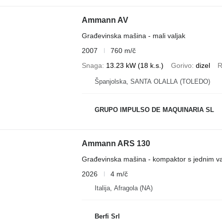
Ammann AV
Građevinska mašina - mali valjak
2007
760 m/č
Snaga
13.23 kW (18 k.s.)
Gorivo
dizel
R
Španjolska, SANTA OLALLA (TOLEDO)
GRUPO IMPULSO DE MAQUINARIA SL
Ammann ARS 130
Građevinska mašina - kompaktor s jednim v
2026
4 m/č
Italija, Afragola (NA)
Berfi Srl