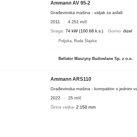
Ammann AV 95-2
Građevinska mašina - valjak za asfalt
2011
4.251 m/č
Snaga
74 kW (100.68 k.s.)
Gorivo
dizel
Poljska, Ruda Śląska
Bellator Maszyny Budowlane Sp. z o.o.
Ammann ARS110
Građevinska mašina - kompaktor s jednim v
2022
25 m/č
Širina valjka
2.150 mm