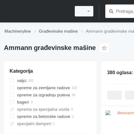
Machineryline
Građevinske mašine
Ammann građevinske ma
Ammann građevinske mašine
Kategorija
380 oglasa
valjci
opreme za zemljane radove
mali valjci
opreme za izgradnju puteva
valjci za asfalt
vibro ploče
bageri
kompaktori s jednim valjkom
kompaktori
asfaltni finišeri
oprema za specijalna vozila
pneumatski valjaki
nabijači
asfaltne baze
mini bageri
asfaltni finišeri točkaši
opreme za betonske radove
vučeni valjci
posipači šljunka
asfaltni finišeri gusjeničari
specijalni damperi
kombinovani valjci
finišeri za beton
betonare
finišeri za beton
kompaktne betonare