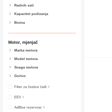
955
Radnih sati
962
Kapacitet podizanja
963
Brzina
966
972
973
980
Motor, mjenjač
982
Marka motora
988
990
Model motora
992
Snaga motora
AP
Gorivo
C-series
CB
Filter za čestice čađi
CS
D series
EEV
E-series
F-series
AdBlue rezervoar