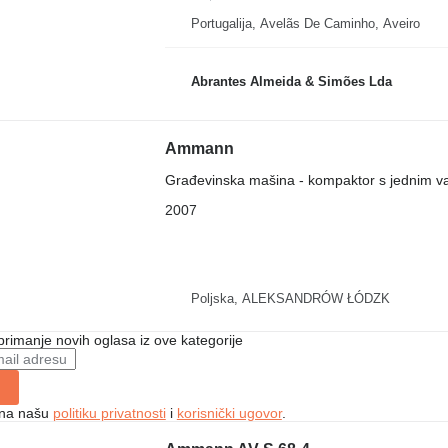
Portugalija, Avelãs De Caminho, Aveiro
Abrantes Almeida & Simões Lda
Ammann
Građevinska mašina - kompaktor s jednim v
2007
Poljska, ALEKSANDRÓW ŁÓDZK
 primanje novih oglasa iz ove kategorije
e na našu
politiku privatnosti
i
korisnički ugovor
.