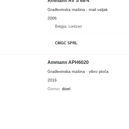
Ammann AV S 68-4
Građevinska mašina - mali valjak
2006
Belgija, Lontzen
CMGC SPRL
Ammann APH6020
Građevinska mašina - vibro ploča
2016
Gorivo
dizel