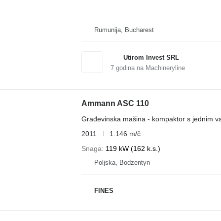
Rumunija, Bucharest
Utirom Invest SRL
7
godina na Machineryline
Ammann ASC 110
Građevinska mašina - kompaktor s jednim v
2011
1.146 m/č
Snaga
119 kW (162 k.s.)
Poljska, Bodzentyn
FINES