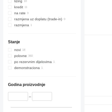
324
JS
lizing
325
JZ
kredit
326
NXT
na rate
329
S-Series
razmjena uz doplatu (trade-in)
330
TM
razmjena
336
VMT
340
Vibromax
Stanje
345
349
novi
350
polovne
365
po rezervnim dijelovima
374
demonstraciona
390
395
416
Godina proizvodnje
420
424
–
426
428