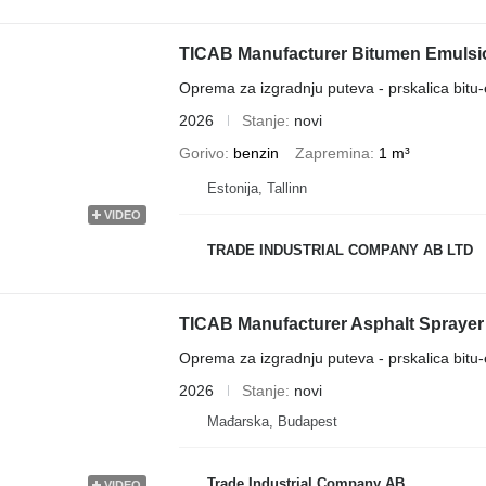
TICAB Manufacturer Bitumen Emulsio
Oprema za izgradnju puteva - prskalica bitu-
2026
Stanje
novi
Gorivo
benzin
Zapremina
1 m³
Estonija, Tallinn
VIDEO
TRADE INDUSTRIAL COMPANY AB LTD
TICAB Manufacturer Asphalt Sprayer 
Oprema za izgradnju puteva - prskalica bitu-
2026
Stanje
novi
Mađarska, Budapest
Trade Industrial Company AB
VIDEO