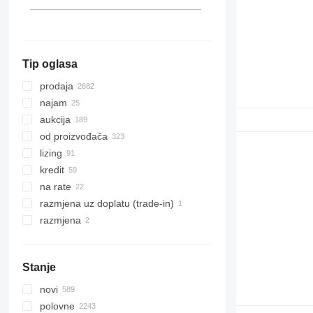
Japan
Maroko
prikaži sve
Tip oglasa
prodaja
najam
aukcija
od proizvođača
lizing
kredit
na rate
razmjena uz doplatu (trade-in)
razmjena
Stanje
novi
polovne