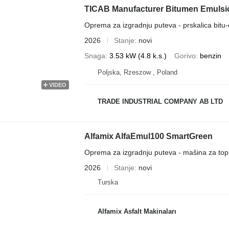
TICAB Manufacturer Bitumen Emulsion
Oprema za izgradnju puteva - prskalica bitu-
2026
Stanje
novi
Snaga
3.53 kW (4.8 k.s.)
Gorivo
benzin
Poljska, Rzeszow , Poland
VIDEO
TRADE INDUSTRIAL COMPANY AB LTD
Alfamix AlfaEmul100 SmartGreen
Oprema za izgradnju puteva - mašina za top
2026
Stanje
novi
Turska
Alfamix Asfalt Makinaları