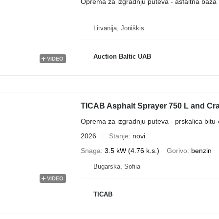
Oprema za izgradnju puteva - asfaltna baza
Litvanija, Joniškis
Auction Baltic UAB
VIDEO
TICAB Asphalt Sprayer 750 L and Crac
Oprema za izgradnju puteva - prskalica bitu-
2026
Stanje
novi
Snaga
3.5 kW (4.76 k.s.)
Gorivo
benzin
Bugarska, Sofiia
VIDEO
TICAB