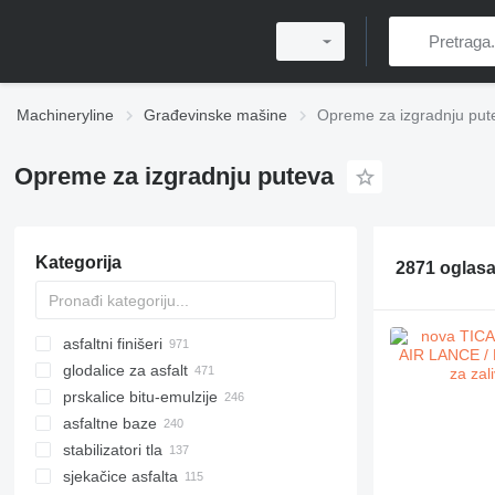
Machineryline
Građevinske mašine
Opreme za izgradnju put
Opreme za izgradnju puteva
Kategorija
2871 oglas
asfaltni finišeri
glodalice za asfalt
asfaltni finišeri gusjeničari
prskalice bitu-emulzije
asfaltni finišeri točkaši
asfaltne baze
stabilizatori tla
sјekačice asfalta