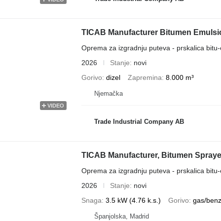
TICAB Manufacturer Bitumen Emulsio
Oprema za izgradnju puteva - prskalica bitu-
2026
Stanje
novi
Gorivo
dizel
Zapremina
8.000 m³
Njemačka
VIDEO
Trade Industrial Company AB
TICAB Manufacturer, Bitumen Sprayer,
Oprema za izgradnju puteva - prskalica bitu-
2026
Stanje
novi
Snaga
3.5 kW (4.76 k.s.)
Gorivo
gas/benz
Španjolska, Madrid