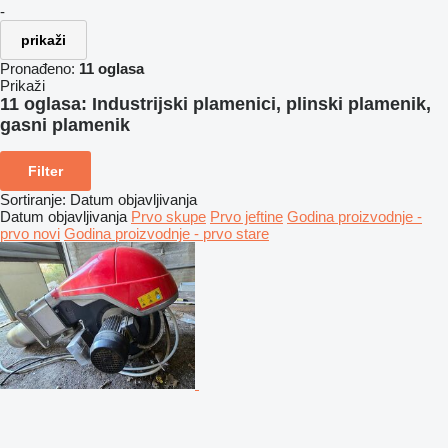
-
prikaži
Pronađeno:
11 oglasa
Prikaži
11 oglasa:
Industrijski plamenici, plinski plamenik,
gasni plamenik
Filter
Sortiranje
:
Datum objavljivanja
Datum objavljivanja
Prvo skupe
Prvo jeftine
Godina proizvodnje -
prvo novi
Godina proizvodnje - prvo stare