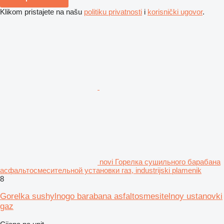
Klikom pristajete na našu
politiku privatnosti
i
korisnički ugovor
.
novi Горелка сушильного барабана
асфальтосмесительной установки газ, industrijski plamenik
8
Gorelka sushylnogo barabana asfaltosmesitelnoy ustanovki
gaz