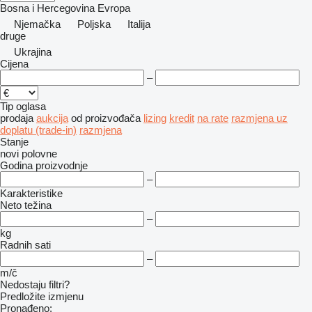
Bosna i Hercegovina
Evropa
Njemačka
Poljska
Italija
druge
Ukrajina
Cijena
–
Tip oglasa
prodaja
aukcija
od proizvođača
lizing
kredit
na rate
razmjena uz
doplatu (trade-in)
razmjena
Stanje
novi
polovne
Godina proizvodnje
–
Karakteristike
Neto težina
–
kg
Radnih sati
–
m/č
Nedostaju filtri?
Predložite izmjenu
Pronađeno: