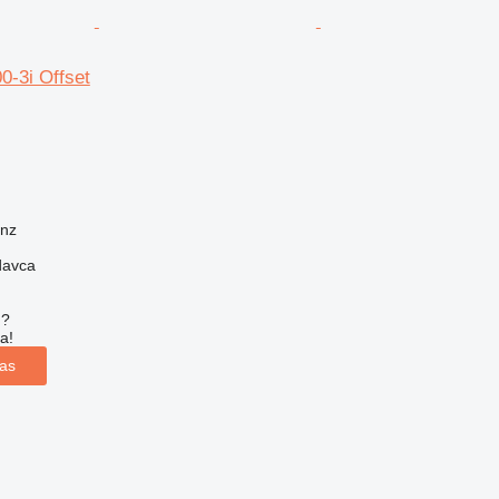
0-3i Offset
onz
davca
u?
a!
las