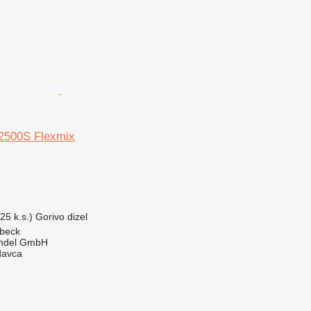
500S Flexmix
25 k.s.)
Gorivo
dizel
beck
ndel GmbH
davca