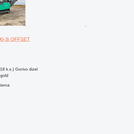
00-3i OFFSET
18 k.s.)
Gorivo
dizel
gold
davca