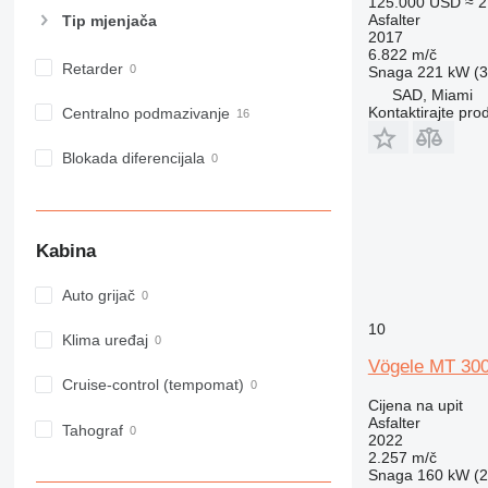
125.000 USD
≈ 
Asfalter
Tip mјenjača
2017
6.822 m/č
Retarder
Snaga
221 kW (3
SAD, Miami
Kontaktirajte pro
Centralno podmazivanje
Blokada diferencijala
Kabina
Auto grijač
10
Klima uređaj
Vögele MT 30
Cruise-control (tempomat)
Cijena na upit
Asfalter
Tahograf
2022
2.257 m/č
Snaga
160 kW (2