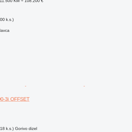
211.500 KM
≈ 108.200 €
00 k.s.)
davca
00-3i OFFSET
18 k.s.)
Gorivo
dizel