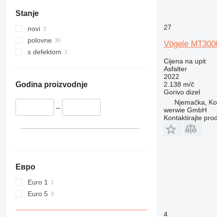
Stanje
27
novi
polovne
Vögele MT300
s defektom
Cijena na upit
Asfalter
2022
2.138 m/č
Godina proizvodnje
Gorivo
dizel
Njemačka, K
–
werwie GmbH
Kontaktirajte pro
Евро
Euro 1
Euro 5
4