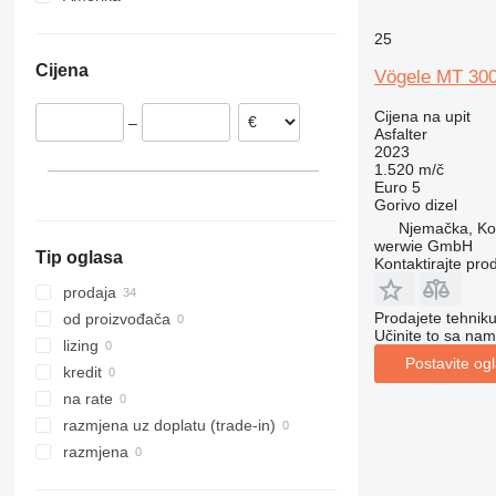
Ujedinjeno Kraljevstvo
SAD
25
Poljska
Meksiko
Cijena
Vögele MT 300
Nizozemska
Bugarska
Cijena na upit
–
Austrija
Asfalter
2023
1.520 m/č
Euro 5
Gorivo
dizel
Njemačka, K
werwie GmbH
Tip oglasa
Kontaktirajte pro
prodaja
Prodajete tehnik
od proizvođača
Učinite to sa nam
lizing
Postavite og
kredit
na rate
razmjena uz doplatu (trade-in)
razmjena