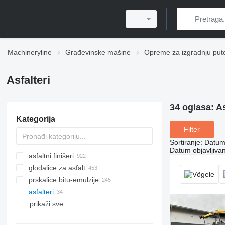
Machineryline
Građevinske mašine
Opreme za izgradnju put
Asfalteri
34 oglasa:
As
Kategorija
Filter
Sortiranje
:
Datum 
Datum objavljivan
asfaltni finišeri
glodalice za asfalt
asfaltni finišeri gusjeničari
prskalice bitu-emulzije
asfaltni finišeri točkaši
asfalteri
prikaži sve