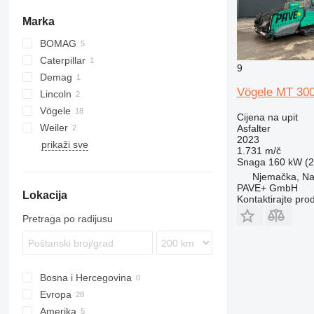
Marka
BOMAG
Caterpillar
9
Demag
PM
Vögele MT 30
Lincoln
DF
Vögele
Cijena na upit
Weiler
MT
Asfalter
2023
prikaži sve
W-series
1.731 m/č
Snaga
160 kW (2
Njemačka, Na
PAVE+ GmbH
Lokacija
Kontaktirajte pro
Pretraga po radijusu
Bosna i Hercegovina
Evropa
Amerika
Njemačka