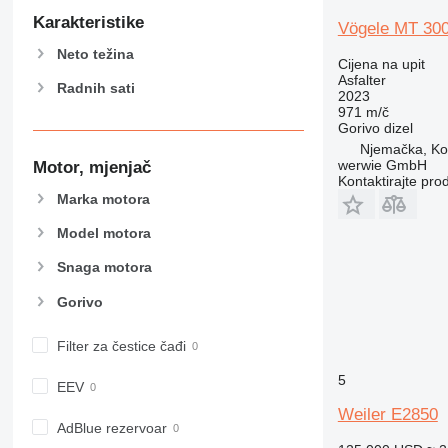
Karakteristike
Vögele MT 300
Neto težina
Cijena na upit
Asfalter
Radnih sati
2023
971 m/č
Gorivo
dizel
Njemačka, K
werwie GmbH
Motor, mjenjač
Kontaktirajte pro
Marka motora
Model motora
Snaga motora
Gorivo
Filter za čestice čađi
5
EEV
Weiler E2850
AdBlue rezervoar