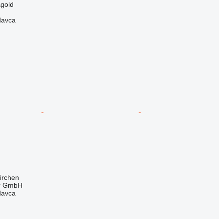
gold
davca
kirchen
r GmbH
davca