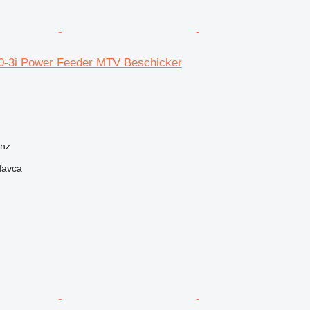
0-3i Power Feeder MTV Beschicker
onz
davca