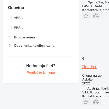
Njemačka, Na
PAVE+ GmbH
Osovine
Kontaktirajte pro
ABS
EBS
Broj osovina
Osovinska konfiguracija
6
Nedostaju filtri?
Roadtec
Predložite izmjenu
Cijena na upit
Asfalter
2022
Austrija, Hart
STAGE Stammle
Kontaktirajte pro