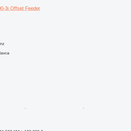
0-3i Offset Feeder
onz
davca