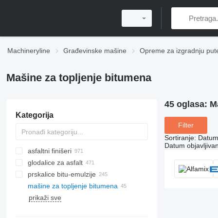
Machineryline
Građevinske mašine
Opreme za izgradnju put
Mašine za topljenje bitumena
45 oglasa:
M
Kategorija
Filter
Sortiranje
:
Datum 
Datum objavljivan
asfaltni finišeri
glodalice za asfalt
asfaltni finišeri gusjeničari
prskalice bitu-emulzije
asfaltni finišeri točkaši
mašine za topljenje bitumena
prikaži sve