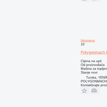
bitumena
10
Polygonmach B
Cijena na upit
Od proizvođača
Mašina za toplje
Stanje
novi
Turska, YEN
POLYGONMACH 
Kontaktirajte pro