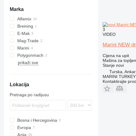
Marka
Alfamix
Breining
3
E-Mak
Mono
VIDEO
Mag-Trade
Madpatcher
Marini NEW dr
Marini
Polygonmach
Cijena na upit
Mašina za toplje
prikaži sve
WR
Stanje
novi
Turska, Anka
MARINI TURKEY
Kontaktirajte pro
Lokacija
Pretraga po radijusu
Bosna i Hercegovina
Evropa
Azija
Njemačka