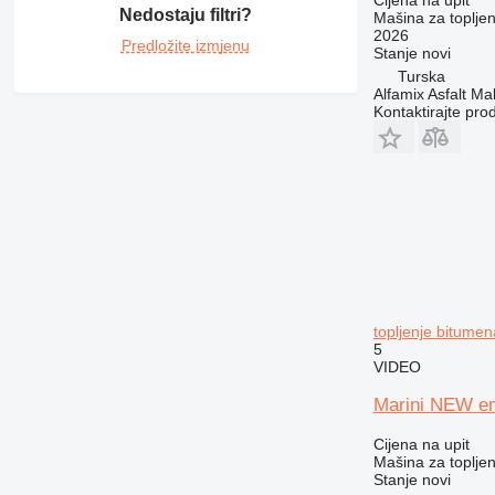
Nedostaju filtri?
Mašina za toplje
2026
Predložite izmjenu
Stanje
novi
Turska
Alfamix Asfalt Ma
Kontaktirajte pro
topljenje bitumen
5
VIDEO
Marini NEW e
Cijena na upit
Mašina za toplje
Stanje
novi