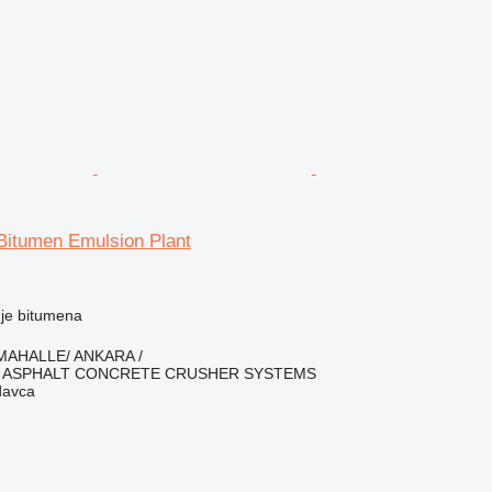
itumen Emulsion Plant
nje bitumena
İMAHALLE/ ANKARA /
ASPHALT CONCRETE CRUSHER SYSTEMS
davca