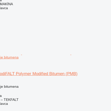
 MAKİNA
davca
nje bitumena
diFALT Polymer Modified Bitumen (PMB)
nje bitumena
ra
 – TEKFALT
davca