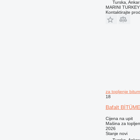
Turska, Anka
MARINI TURKEY
Kontaktirajte pro
za topljenje bitu
18
Bafalt BİTÜ
Cijena na upit
Mašina za toplje
2026
Stanje
novi
Turska, Anka