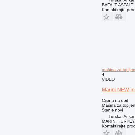
BAFALT ASFALT
Kontaktirajte pro
mašina za toplje
4
VIDEO
Marini NEW mo
Cijena na upit
Mašina za toplje
Stanje
novi
Turska, Anka
MARINI TURKEY
Kontaktirajte pro