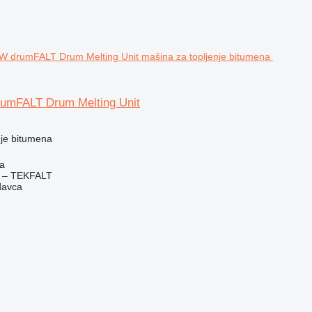
umFALT Drum Melting Unit
nje bitumena
ra
 – TEKFALT
davca