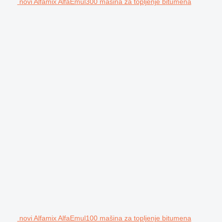
novi Alfamix AlfaEmul300 mašina za topljenje bitumena
novi Alfamix AlfaEmul100 mašina za topljenje bitumena