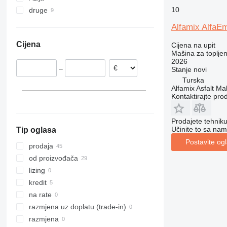
10
druge
Hrvatska
Turska
Poljska
Kina
Ukrajina
Alfamix AlfaE
Nizozemska
Cijena
Cijena na upit
Mašina za toplje
2026
–
Stanje
novi
Turska
Alfamix Asfalt Ma
Kontaktirajte pro
Prodajete tehnik
Učinite to sa nam
Tip oglasa
Postavite og
prodaja
od proizvođača
lizing
kredit
na rate
razmjena uz doplatu (trade-in)
razmjena