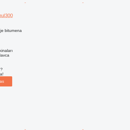
mul300
nje bitumena
kinaları
davca
u?
a!
las