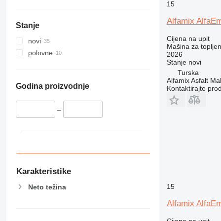
15
Alfamix AlfaE
Stanje
Cijena na upit
novi
Mašina za toplje
polovne
2026
Stanje
novi
Turska
Alfamix Asfalt Ma
Godina proizvodnje
Kontaktirajte pro
–
Karakteristike
15
Neto težina
Alfamix AlfaE
Cijena na upit