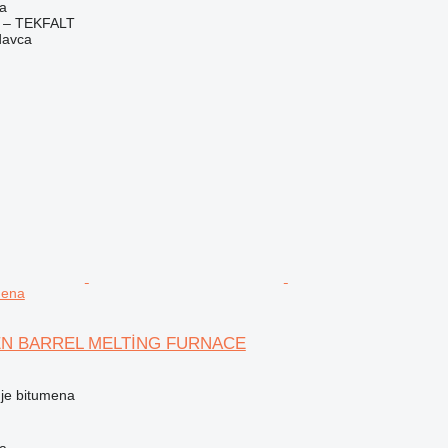
ra
 – TEKFALT
davca
mena
MEN BARREL MELTİNG FURNACE
nje bitumena
ra