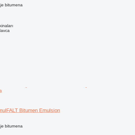
nje bitumena
kinaları
davca
a
mulFALT Bitumen Emulsion
nje bitumena