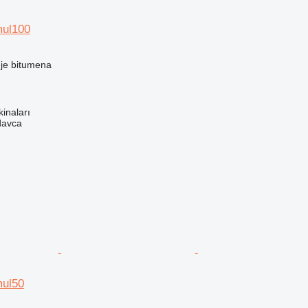
mul100
nje bitumena
kinaları
davca
mul50