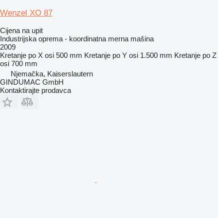
Wenzel XO 87
Cijena na upit
Industrijska oprema - koordinatna merna mašina
2009
Kretanje po X osi
500 mm
Kretanje po Y osi
1.500 mm
Kretanje po Z
osi
700 mm
Njemačka, Kaiserslautern
GINDUMAC GmbH
Kontaktirajte prodavca