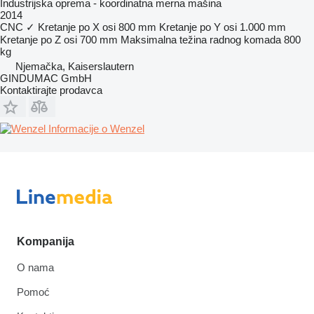
Industrijska oprema - koordinatna merna mašina
2014
CNC
✓
Kretanje po X osi
800 mm
Kretanje po Y osi
1.000 mm
Kretanje po Z osi
700 mm
Maksimalna težina radnog komada
800
kg
Njemačka, Kaiserslautern
GINDUMAC GmbH
Kontaktirajte prodavca
Informacije o Wenzel
Kompanija
O nama
Pomoć