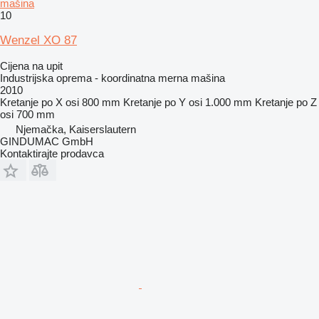
mašina
10
Wenzel XO 87
Cijena na upit
Industrijska oprema - koordinatna merna mašina
2010
Kretanje po X osi
800 mm
Kretanje po Y osi
1.000 mm
Kretanje po Z
osi
700 mm
Njemačka, Kaiserslautern
GINDUMAC GmbH
Kontaktirajte prodavca