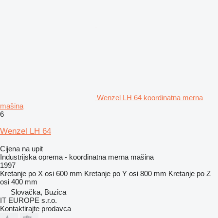
Wenzel LH 64 koordinatna merna
mašina
6
Wenzel LH 64
Cijena na upit
Industrijska oprema - koordinatna merna mašina
1997
Kretanje po X osi
600 mm
Kretanje po Y osi
800 mm
Kretanje po Z
osi
400 mm
Slovačka, Buzica
IT EUROPE s.r.o.
Kontaktirajte prodavca