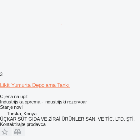
3
Likit Yumurta Depolama Tankı
Cijena na upit
Industrijska oprema - industrijski rezervoar
Stanje
novi
Turska, Konya
ÜÇKAR SÜT GIDA VE ZİRAİ ÜRÜNLER SAN. VE TİC. LTD. ŞTİ.
Kontaktirajte prodavca