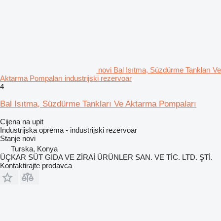
novi Bal Isıtma, Süzdürme Tankları Ve
Aktarma Pompaları industrijski rezervoar
4
Bal Isıtma, Süzdürme Tankları Ve Aktarma Pompaları
Cijena na upit
Industrijska oprema - industrijski rezervoar
Stanje
novi
Turska, Konya
ÜÇKAR SÜT GIDA VE ZİRAİ ÜRÜNLER SAN. VE TİC. LTD. ŞTİ.
Kontaktirajte prodavca