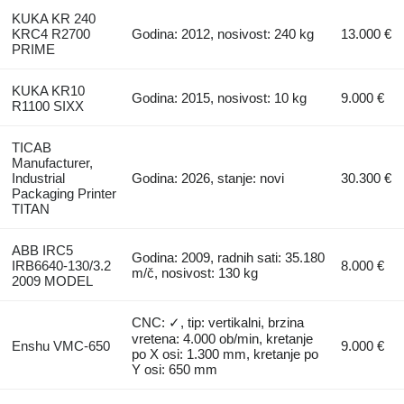
KUKA KR 240
KRC4 R2700
Godina: 2012, nosivost: 240 kg
13.000 €
PRIME
KUKA KR10
Godina: 2015, nosivost: 10 kg
9.000 €
R1100 SIXX
TICAB
Manufacturer,
Industrial
Godina: 2026, stanje: novi
30.300 €
Packaging Printer
TITAN
ABB IRC5
Godina: 2009, radnih sati: 35.180
IRB6640-130/3.2
8.000 €
m/č, nosivost: 130 kg
2009 MODEL
CNC: ✓, tip: vertikalni, brzina
vretena: 4.000 ob/min, kretanje
Enshu VMC-650
9.000 €
po X osi: 1.300 mm, kretanje po
Y osi: 650 mm