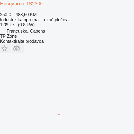
Husqvarna TS230F
250 €
≈ 488,60 KM
Industrijska oprema - rezač pločica
1.09 k.s. (0.8 kW)
Francuska, Capens
TP Zone
Kontaktirajte prodavca