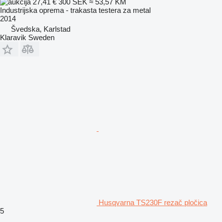
27,41 €
300 SEK
≈ 53,57 KM
Industrijska oprema - trakasta testera za metal
2014
Švedska, Karlstad
Klaravik Sweden
Husqvarna TS230F rezač pločica
5