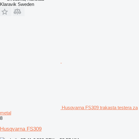
Klaravik Sweden
Husqvarna FS309 trakasta testera za
metal
8
Husqvarna FS309