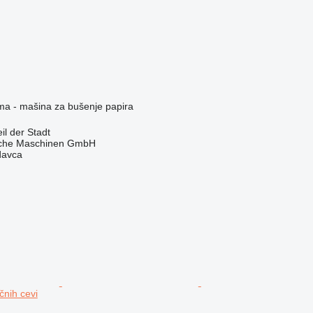
ema - mašina za bušenje papira
l der Stadt
sche Maschinen GmbH
davca
čnih cevi