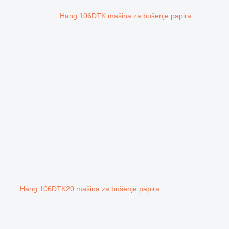
Hang 106DTK mašina za bušenje papira
Hang 106DTK20 mašina za bušenje papira