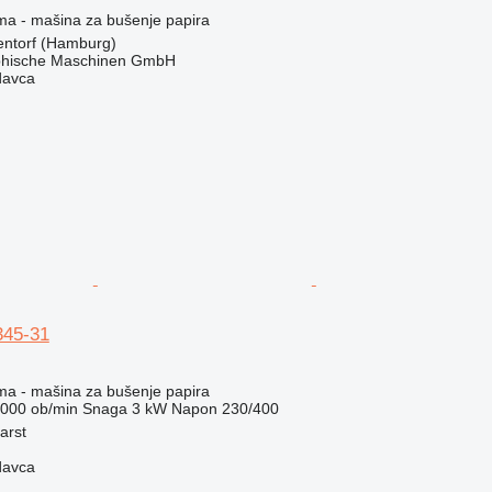
ema - mašina za bušenje papira
ntorf (Hamburg)
hische Maschinen GmbH
davca
345-31
ema - mašina za bušenje papira
.000 ob/min
Snaga
3 kW
Napon
230/400
arst
davca