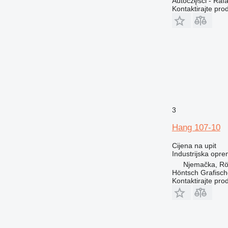
Autoczęści - Rafa
Kontaktirajte pro
3
Hang 107-10
Cijena na upit
Industrijska opr
Njemačka, Rö
Höntsch Grafisc
Kontaktirajte pro