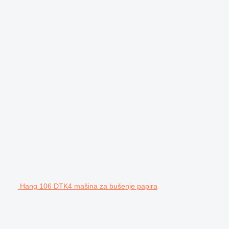
Hang 106 DTK4 mašina za bušenje papira