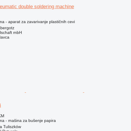
eumatic double soldering machine
ma - aparat za zavarivanje plastičnih cevi
bergotz
llschaft mbH
davca
4
 KM
ema - mašina za bušenje papira
a Tuliszków