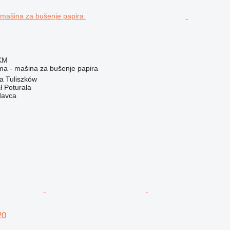
 KM
ema - mašina za bušenje papira
a Tuliszków
ł Poturała
davca
20