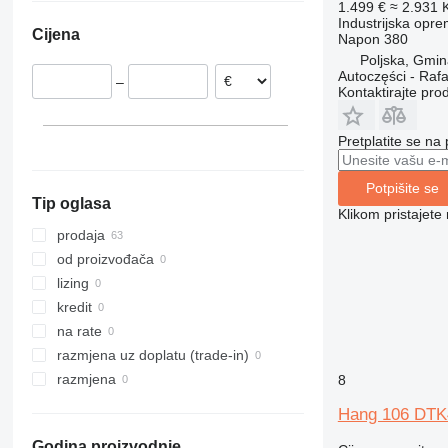
1.499 €
≈ 2.931
Nizozemska
Industrijska opr
Cijena
Napon
380
Poljska
Poljska, Gmin
Autoczęści - Rafa
–
Kontaktirajte pro
Pretplatite se na
Potpišite se
Tip oglasa
Klikom pristajet
prodaja
od proizvođača
lizing
kredit
na rate
razmjena uz doplatu (trade-in)
razmjena
8
Hang 106 DTK
Godina proizvodnje