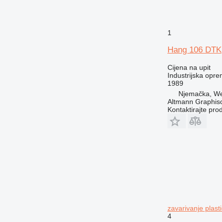
1
Hang 106 DTK
Cijena na upit
Industrijska opr
1989
Njemačka, Wei
Altmann Graphi
Kontaktirajte pro
zavarivanje plasti
4