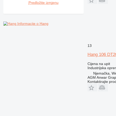
Predložite izmjenu
Informacije o Hang
13
Hang 106 DT2
Cijena na upit
Industrijska opr
Njemačka, We
AGM Anwar Grap
Kontaktirajte pro