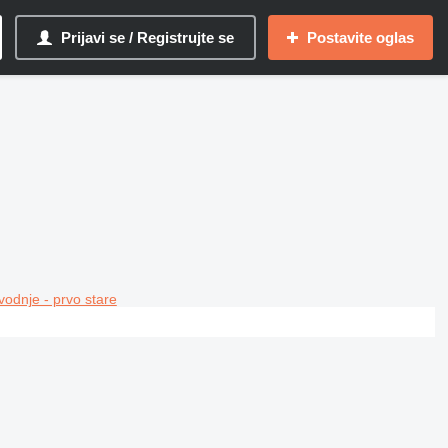
Prijavi se / Registrujte se
Postavite oglas
vodnje - prvo stare