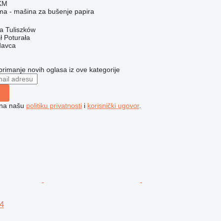
 KM
ema - mašina za bušenje papira
a Tuliszków
ł Poturała
davca
 primanje novih oglasa iz ove kategorije
e na našu
politiku privatnosti
i
korisnički ugovor
.
4