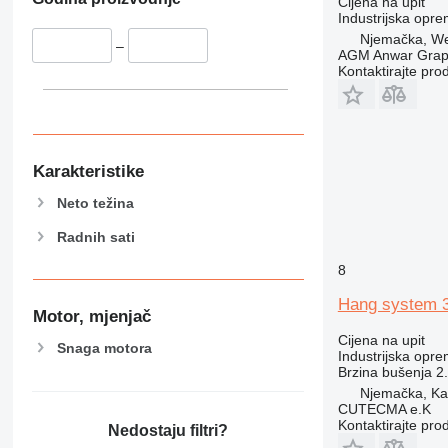
Cijena na upit
Industrijska opr
Njemačka, We
–
AGM Anwar Grap
Kontaktirajte pro
Karakteristike
Neto težina
Radnih sati
8
Hang system 
Motor, mjenjač
Cijena na upit
Snaga motora
Industrijska opr
Brzina bušenja
2
Njemačka, Ka
CUTECMA e.K
Kontaktirajte pro
Nedostaju filtri?