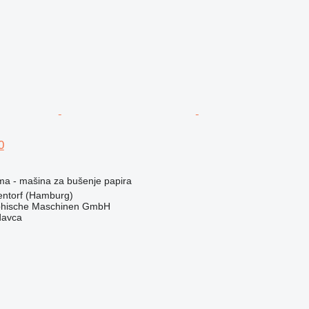
0
ema - mašina za bušenje papira
ntorf (Hamburg)
hische Maschinen GmbH
davca