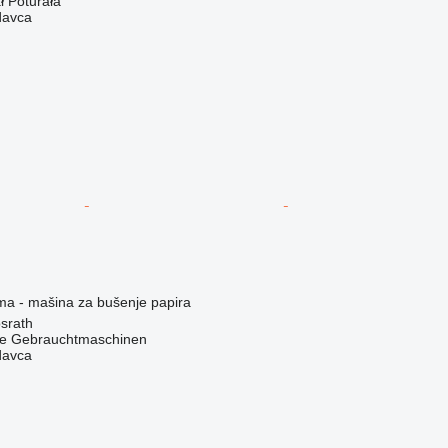
ł Poturała
davca
ema - mašina za bušenje papira
srath
he Gebrauchtmaschinen
davca