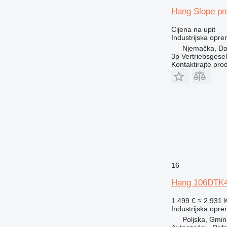
Hang Slope pn
Cijena na upit
Industrijska opre
Njemačka, Da
3p Vertriebsgese
Kontaktirajte pro
16
Hang 106DTK
1.499 €
≈ 2.931
Industrijska opr
Poljska, Gmin