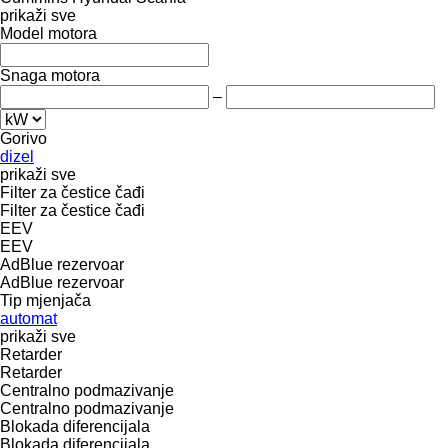
prikaži sve
Model motora
Snaga motora
–
Gorivo
dizel
prikaži sve
Filter za čestice čađi
Filter za čestice čađi
EEV
EEV
AdBlue rezervoar
AdBlue rezervoar
Tip mјenjača
automat
prikaži sve
Retarder
Retarder
Centralno podmazivanje
Centralno podmazivanje
Blokada diferencijala
Blokada diferencijala