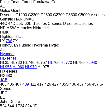
Fliegl
Fman
Forest
Furukawa
Gehl
AL
Gelco
Giant
D-series
G1200
G2200
G2300
G2700
G3500
G5000
V-series
Günstig
HANOMAG
44C
44D
55D
60E
B-series
C-series
D-series
E-series
HP
HSW
Heracles
Hidromek
HMK
Hightop
Hitachi
LX
ZW
ZX
Hongyuan
Huddig
Hydrema
Hytec
ZL
Hyundai
HL-series
HL35
HL730
HL740
HL757
HL760
HL770
HL780
HL940
HL955
HL960
HL970
HL975
HX-series
HX380
JCB
403
406
407
409
411
417
426
427
435S
436
437
456
457
S-
Series
JPC
EL
John Deere
524
544 J
724
824
JD