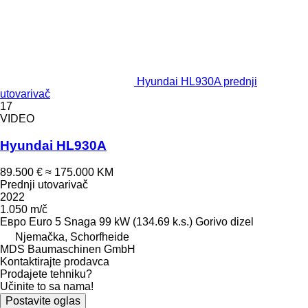
Hyundai HL930A prednji
utovarivač
17
VIDEO
Hyundai HL930A
89.500 €
≈ 175.000 KM
Prednji utovarivač
2022
1.050 m/č
Евро
Euro 5
Snaga
99 kW (134.69 k.s.)
Gorivo
dizel
Njemačka, Schorfheide
MDS Baumaschinen GmbH
Kontaktirajte prodavca
Prodajete tehniku?
Učinite to sa nama!
Postavite oglas