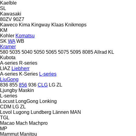
Kaelble
SL
Kawasaki
80ZV
90Z7
Kaweco
Kima
Kingway
Klaas
Knikmops
KM
Kohler
Komatsu
SK
WA
WB
Kramer
580
5035
5040
5050
5065
5075
5095
8085
Allrad
KL
Kubota
A-series
R-series
LIAZ
Liebherr
A-series
K-Series
L-series
LiuGong
836
855
856
936
CLG
LG
ZL
Ljungby Maskin
L-series
Locust
LongGong
Lonking
CDM
LG
ZL
Lovol
Lugong
Lundberg
Lännen
MAN
TGL
Macao
Mach
Machpro
MP
Mammut
Manitou