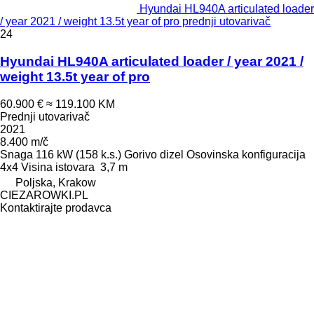
Hyundai HL940A articulated loader
/ year 2021 / weight 13.5t year of pro prednji utovarivač
24
Hyundai HL940A articulated loader / year 2021 /
weight 13.5t year of pro
60.900 €
≈ 119.100 KM
Prednji utovarivač
2021
8.400 m/č
Snaga
116 kW (158 k.s.)
Gorivo
dizel
Osovinska konfiguracija
4x4
Visina istovara
3,7 m
Poljska, Krakow
CIEZAROWKI.PL
Kontaktirajte prodavca