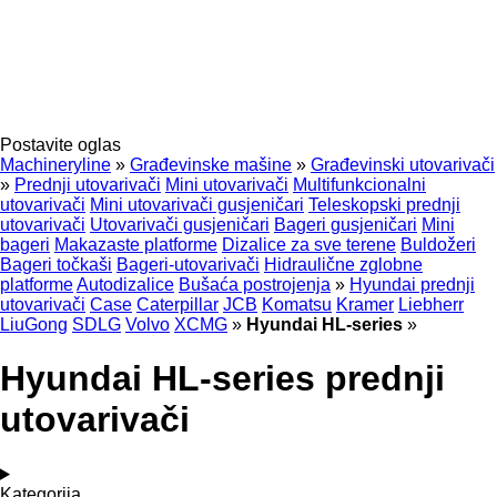
Postavite oglas
Machineryline
»
Građevinske mašine
»
Građevinski utovarivači
»
Prednji utovarivači
Mini utovarivači
Multifunkcionalni
utovarivači
Mini utovarivači gusjeničari
Teleskopski prednji
utovarivači
Utovarivači gusjeničari
Bageri gusjeničari
Mini
bageri
Makazaste platforme
Dizalice za sve terene
Buldožeri
Bageri točkaši
Bageri-utovarivači
Hidraulične zglobne
platforme
Autodizalice
Bušaća postrojenja
»
Hyundai prednji
utovarivači
Case
Caterpillar
JCB
Komatsu
Kramer
Liebherr
LiuGong
SDLG
Volvo
XCMG
»
Hyundai HL-series
»
Hyundai HL-series prednji
utovarivači
Kategorija