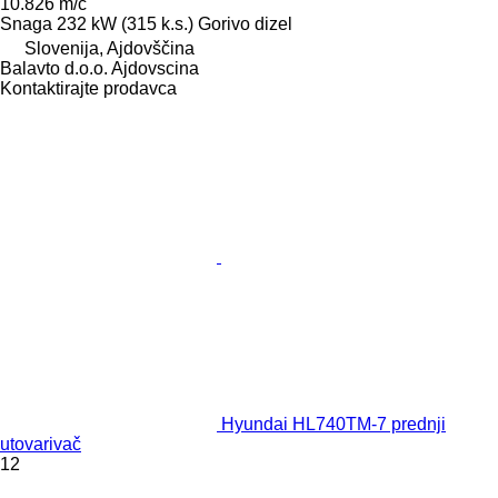
10.826 m/č
Snaga
232 kW (315 k.s.)
Gorivo
dizel
Slovenija, Ajdovščina
Balavto d.o.o. Ajdovscina
Kontaktirajte prodavca
Hyundai HL740TM-7 prednji
utovarivač
12