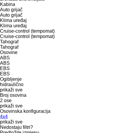
Kabina
Auto grijač
Auto grijač
Klima uređaj
Klima uređaj
Cruise-control (tempomat)
Cruise-control (tempomat)
Tahograf
Tahograf
Osovine
ABS
ABS
EBS
EBS
Ogibljenje
hidraulično
prikaži sve
Broj osovina
2 ose
prikaži sve
Osovinska konfiguracija
4x4
prikaži sve
Nedostaju filtri?
Predložite izmjenu