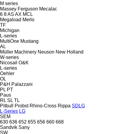
M series
Massey Ferguson
Mecalac
6
8
AS
AX
MCL
Megaload
Merlo
TF
Michigan
L-series
MultiOne
Mustang
AL
Müller Machinery
Neuson
New Holland
W-series
Nicosail
O&K
L-series
Oehler
OL
P&H
Palazzani
PL
PT
Paus
RL
SL
TL
Pitbull
Probst
Rhino-Cross
Rippa
SDLG
L-Series
LG
SEM
630
636
652
655
656
660
668
Sandvik
Sany
SW