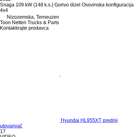
Snaga
109 kW (148 k.s.)
Gorivo
dizel
Osovinska konfiguracija
4x4
Nizozemska, Terneuzen
Toon Netten Trucks & Parts
Kontaktirajte prodavca
Hyundai HL955XT prednji
utovarivač
17
VIDEO