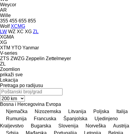
Weycor
AR
Wille
355
455
655
855
Wolf
XCMG
LW
WZ
XC
XG
ZL
XGMA
XG
XTM
YTO
Yanmar
V-series
ZTS
ZWZG
Zeppelin
Zettelmeyer
ZL
Zoomlion
prikaži sve
Lokacija
Pretraga po radijusu
Bosna i Hercegovina
Evropa
Njemačka
Nizozemska
Litvanija
Poljska
Italija
Rumunija
Francuska
Španjolska
Ujedinjeno
Kraljevstvo
Bugarska
Slovenija
Norveška
Austrija
Srbija
Mađarska
Portugalija
Letonija
Belgija