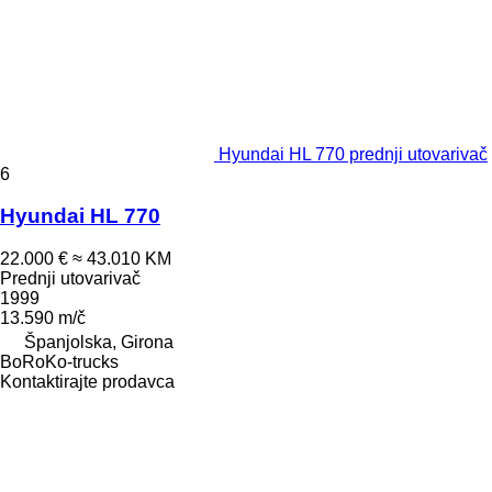
Hyundai HL 770 prednji utovarivač
6
Hyundai HL 770
22.000 €
≈ 43.010 KM
Prednji utovarivač
1999
13.590 m/č
Španjolska, Girona
BoRoKo-trucks
Kontaktirajte prodavca