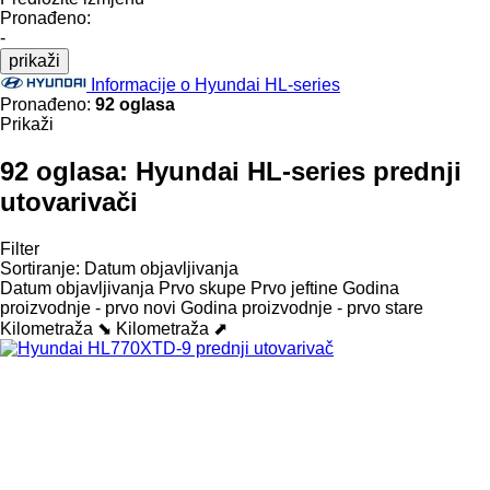
Pronađeno:
-
prikaži
Informacije o Hyundai HL-series
Pronađeno:
92 oglasa
Prikaži
92 oglasa:
Hyundai HL-series prednji
utovarivači
Filter
Sortiranje
:
Datum objavljivanja
Datum objavljivanja
Prvo skupe
Prvo jeftine
Godina
proizvodnje - prvo novi
Godina proizvodnje - prvo stare
Kilometraža ⬊
Kilometraža ⬈