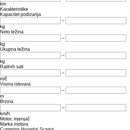
km
Karakteristike
Kapacitet podizanja
–
kg
Neto težina
–
kg
Ukupna težina
–
kg
Radnih sati
–
m/č
Visina istovara
–
m
Brzina
–
km/h
Motor, mjenjač
Marka motora
Cummins
Hyundai
Scania