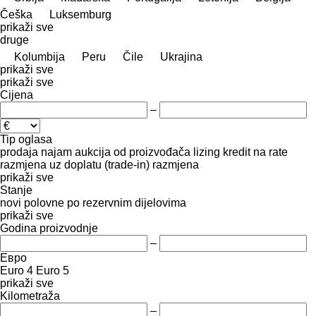
Češka
Luksemburg
prikaži sve
druge
Kolumbija
Peru
Čile
Ukrajina
prikaži sve
prikaži sve
Cijena
–
Tip oglasa
prodaja
najam
aukcija
od proizvođača
lizing
kredit
na rate
razmjena uz doplatu (trade-in)
razmjena
prikaži sve
Stanje
novi
polovne
po rezervnim dijelovima
prikaži sve
Godina proizvodnje
–
Евро
Euro 4
Euro 5
prikaži sve
Kilometraža
–