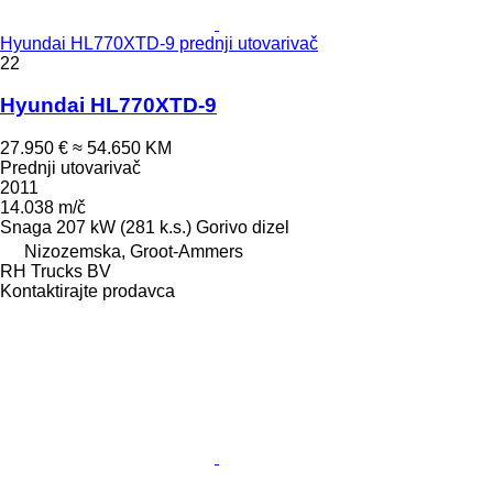
Hyundai HL770XTD-9 prednji utovarivač
22
Hyundai HL770XTD-9
27.950 €
≈ 54.650 KM
Prednji utovarivač
2011
14.038 m/č
Snaga
207 kW (281 k.s.)
Gorivo
dizel
Nizozemska, Groot-Ammers
RH Trucks BV
Kontaktirajte prodavca