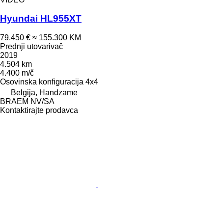
Hyundai HL955XT
79.450 €
≈ 155.300 KM
Prednji utovarivač
2019
4.504 km
4.400 m/č
Osovinska konfiguracija
4x4
Belgija, Handzame
BRAEM NV/SA
Kontaktirajte prodavca