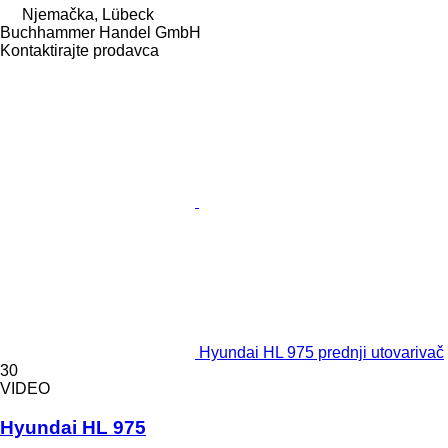
Njemačka, Lübeck
Buchhammer Handel GmbH
Kontaktirajte prodavca
Hyundai HL 975 prednji utovarivač
30
VIDEO
Hyundai HL 975