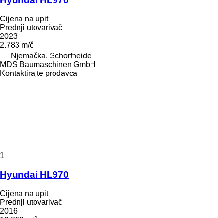
Hyundai HL970
Cijena na upit
Prednji utovarivač
2023
2.783 m/č
Njemačka, Schorfheide
MDS Baumaschinen GmbH
Kontaktirajte prodavca
1
Hyundai HL970
Cijena na upit
Prednji utovarivač
2016