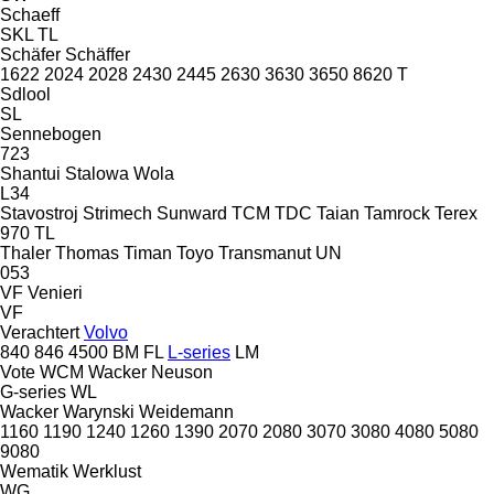
Schaeff
SKL
TL
Schäfer
Schäffer
1622
2024
2028
2430
2445
2630
3630
3650
8620 T
Sdlool
SL
Sennebogen
723
Shantui
Stalowa Wola
L34
Stavostroj
Strimech
Sunward
TCM
TDC
Taian
Tamrock
Terex
970
TL
Thaler
Thomas
Timan
Toyo
Transmanut
UN
053
VF Venieri
VF
Verachtert
Volvo
840
846
4500
BM
FL
L-series
LM
Vote
WCM
Wacker Neuson
G-series
WL
Wacker
Warynski
Weidemann
1160
1190
1240
1260
1390
2070
2080
3070
3080
4080
5080
9080
Wematik
Werklust
WG