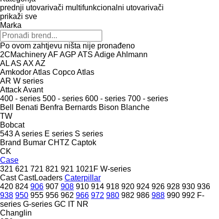
prednji utovarivači
multifunkcionalni utovarivači
prikaži sve
Marka
Po ovom zahtjevu ništa nije pronađeno
2CMachinery
AF
AGP
ATS
Adige
Ahlmann
AL
AS
AX
AZ
Amkodor
Atlas Copco
Atlas
AR
W series
Attack
Avant
400 - series
500 - series
600 - series
700 - series
Bell
Benati
Benfra
Bernards
Bison
Blanche
TW
Bobcat
543
A series
E series
S series
Brand
Bumar
CHTZ
Captok
CK
Case
321
621
721
821
921
1021F
W-series
Cast
CastLoaders
Caterpillar
420
824
906
907
908
910
914
918
920
924
926
928
930
936
938
950
955
956
962
966
972
980
982
986
988
990
992
F-
series
G-series
GC
IT
NR
Changlin