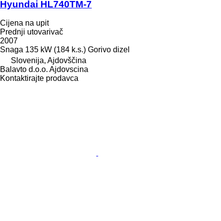
Hyundai HL740TM-7
Cijena na upit
Prednji utovarivač
2007
Snaga
135 kW (184 k.s.)
Gorivo
dizel
Slovenija, Ajdovščina
Balavto d.o.o. Ajdovscina
Kontaktirajte prodavca