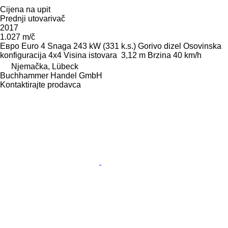
Cijena na upit
Prednji utovarivač
2017
1.027 m/č
Евро
Euro 4
Snaga
243 kW (331 k.s.)
Gorivo
dizel
Osovinska
konfiguracija
4x4
Visina istovara
3,12 m
Brzina
40 km/h
Njemačka, Lübeck
Buchhammer Handel GmbH
Kontaktirajte prodavca