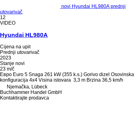
novi Hyundai HL980A prednji
utovarivač
12
VIDEO
Hyundai HL980A
Cijena na upit
Prednji utovarivač
2023
Stanje
novi
23 m/č
Евро
Euro 5
Snaga
261 kW (355 k.s.)
Gorivo
dizel
Osovinska
konfiguracija
4x4
Visina istovara
3,3 m
Brzina
36,5 km/h
Njemačka, Lübeck
Buchhammer Handel GmbH
Kontaktirajte prodavca