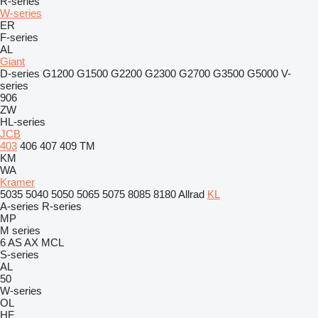
R-series
W-series
ER
F-series
AL
Giant
D-series
G1200
G1500
G2200
G2300
G2700
G3500
G5000
V-
series
906
ZW
HL-series
JCB
403
406
407
409
TM
KM
WA
Kramer
5035
5040
5050
5065
5075
8085
8180
Allrad
KL
A-series
R-series
MP
M series
6
AS
AX
MCL
S-series
AL
50
W-series
OL
HF