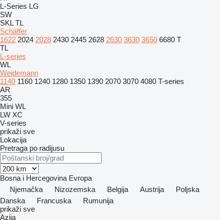
L-Series
LG
SW
SKL
TL
Schäffer
1622
2024
2028
2430
2445
2628
2630
3630
3650
6680 T
TL
L-series
WL
Weidemann
1140
1160
1240
1280
1350
1390
2070
3070
4080
T-series
AR
355
Mini
WL
LW
XC
V-series
prikaži sve
Lokacija
Pretraga po radijusu
Bosna i Hercegovina
Evropa
Njemačka
Nizozemska
Belgija
Austrija
Poljska
Danska
Francuska
Rumunija
prikaži sve
Azija