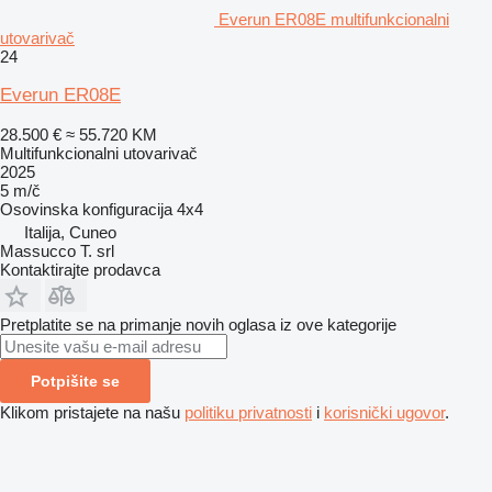
Everun ER08E multifunkcionalni
utovarivač
24
Everun ER08E
28.500 €
≈ 55.720 KM
Multifunkcionalni utovarivač
2025
5 m/č
Osovinska konfiguracija
4x4
Italija, Cuneo
Massucco T. srl
Kontaktirajte prodavca
Pretplatite se na primanje novih oglasa iz ove kategorije
Potpišite se
Klikom pristajete na našu
politiku privatnosti
i
korisnički ugovor
.