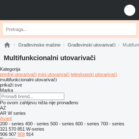
Građevinske mašine
Građevinski utovarivači
Multifun
Multifunkcionalni utovarivači
Kategorija
prednji utovarivači
mini utovarivači
teleskopski utovarivači
multifunkcionalni utovarivači
prikaži sve
Marka
Po ovom zahtjevu ništa nije pronađeno
AZ
AR
W series
Avant
200 - series
400 - series
500 - series
600 - series
700 - series
321
570
851
W-series
906
907
908
914