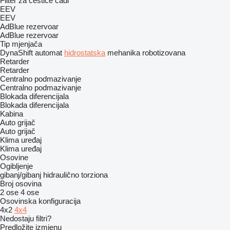
Filter za čestice čađi
EEV
EEV
AdBlue rezervoar
AdBlue rezervoar
Tip mјenjača
DynaShift
automat
hidrostatska
mehanika
robotizovana
Retarder
Retarder
Centralno podmazivanje
Centralno podmazivanje
Blokada diferencijala
Blokada diferencijala
Kabina
Auto grijač
Auto grijač
Klima uređaj
Klima uređaj
Osovine
Ogibljenje
gibanj/gibanj
hidraulično
torziona
Broj osovina
2 ose
4 ose
Osovinska konfiguracija
4x2
4x4
Nedostaju filtri?
Predložite izmjenu