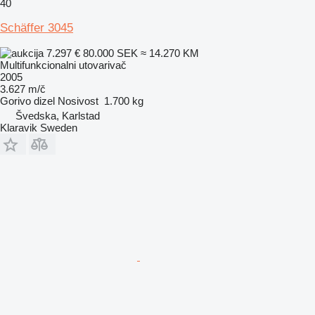
40
Schäffer 3045
7.297 €
80.000 SEK
≈ 14.270 KM
Multifunkcionalni utovarivač
2005
3.627 m/č
Gorivo
dizel
Nosivost
1.700 kg
Švedska, Karlstad
Klaravik Sweden