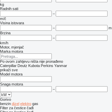
kg
Radnih sati
–
m/č
Visina istovara
–
m
Brzina
–
km/h
Motor, mjenjač
Marka motora
Po ovom zahtjevu ništa nije pronađeno
Caterpillar
Deutz
Kubota
Perkins
Yanmar
prikaži sve
Model motora
Snaga motora
–
Gorivo
benzin
dizel
elektro
gas
Filter za čestice čađi