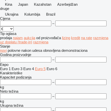
Kina
Japan
Kazahstan
Azerbejdžan
druge
Ukrajina
Kolumbija
Brazil
Cijena
–
Tip oglasa
prodaja
najam
aukcija
od proizvođača
lizing
kredit
na rate
razmjena
uz doplatu (trade-in)
razmjena
Stanje
novi
polovne
nakon udesa
obnovljena
demonstraciona
Godina proizvodnje
–
Евро
Euro 1
Euro 3
Euro 4
Euro 5
Euro 6
Karakteristike
Kapacitet podizanja
–
kg
Neto težina
–
kg
Ukupna težina
–