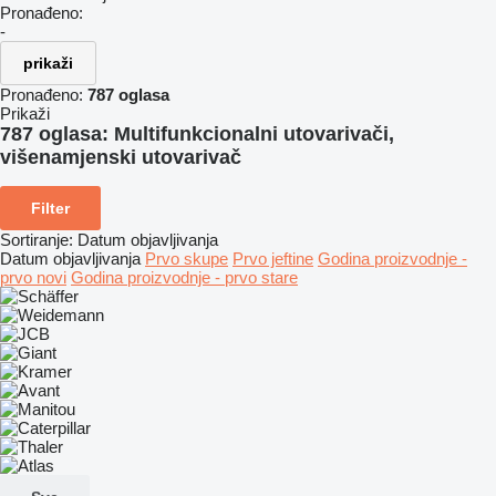
Pronađeno:
-
prikaži
Pronađeno:
787 oglasa
Prikaži
787 oglasa:
Multifunkcionalni utovarivači,
višenamjenski utovarivač
Filter
Sortiranje
:
Datum objavljivanja
Datum objavljivanja
Prvo skupe
Prvo jeftine
Godina proizvodnje -
prvo novi
Godina proizvodnje - prvo stare