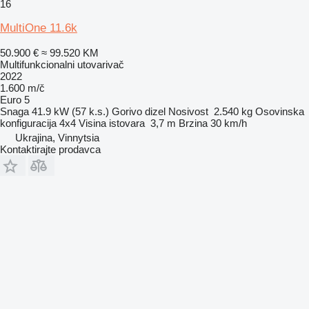
16
MultiOne 11.6k
50.900 €
≈ 99.520 KM
Multifunkcionalni utovarivač
2022
1.600 m/č
Euro 5
Snaga
41.9 kW (57 k.s.)
Gorivo
dizel
Nosivost
2.540 kg
Osovinska
konfiguracija
4x4
Visina istovara
3,7 m
Brzina
30 km/h
Ukrajina, Vinnytsia
Kontaktirajte prodavca