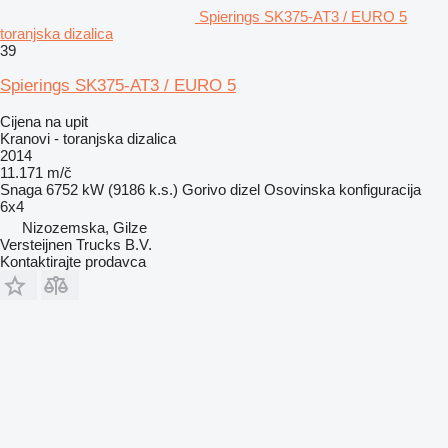
Spierings SK375-AT3 / EURO 5
toranjska dizalica
39
Spierings SK375-AT3 / EURO 5
Cijena na upit
Kranovi - toranjska dizalica
2014
11.171 m/č
Snaga
6752 kW (9186 k.s.)
Gorivo
dizel
Osovinska konfiguracija
6x4
Nizozemska, Gilze
Versteijnen Trucks B.V.
Kontaktirajte prodavca