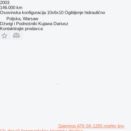
2003
146.000 km
Osovinska konfiguracija
10x6x10
Ogibljenje
hidraulično
Poljska, Warsaw
Dźwigi i Podnośniki Kujawa Dariusz
Kontaktirajte prodavca
Spierings AT6 SK-1265 mighty tiny
(2x diesel) brzomontažna toranjska dizalica