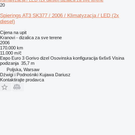
20
Spierings AT3 SK377 / 2006 / Klimatyzacja / LED (2x
diesel)
Cijena na upit
Kranovi - dizalica za sve terene
2006
170.000 km
11.000 m/č
Евро
Euro 3
Gorivo
dizel
Osovinska konfiguracija
6x6x6
Visina
podizanja
35,7 m
Poljska, Warsaw
Dźwigi i Podnośniki Kujawa Dariusz
Kontaktirajte prodavca