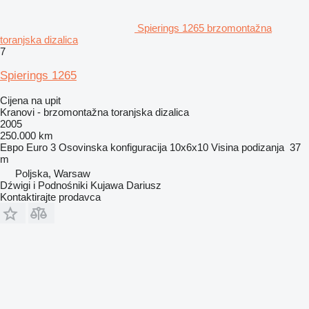
Spierings 1265 brzomontažna
toranjska dizalica
7
Spierings 1265
Cijena na upit
Kranovi - brzomontažna toranjska dizalica
2005
250.000 km
Евро
Euro 3
Osovinska konfiguracija
10x6x10
Visina podizanja
37
m
Poljska, Warsaw
Dźwigi i Podnośniki Kujawa Dariusz
Kontaktirajte prodavca