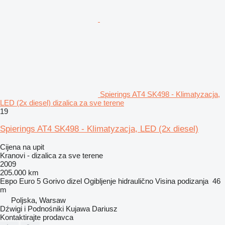
Spierings AT4 SK498 - Klimatyzacja,
LED (2x diesel) dizalica za sve terene
19
Spierings AT4 SK498 - Klimatyzacja, LED (2x diesel)
Cijena na upit
Kranovi - dizalica za sve terene
2009
205.000 km
Евро
Euro 5
Gorivo
dizel
Ogibljenje
hidraulično
Visina podizanja
46
m
Poljska, Warsaw
Dźwigi i Podnośniki Kujawa Dariusz
Kontaktirajte prodavca