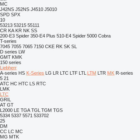
MC
J42NS
J52NS
J4510
J5010
SPD
SPX
10
53213
53215
55111
CR
KA
KR
NK
SS
200-E3 Spider
350-E4 Plus
510-E4 Spider
5000 Cobra
T-series
7045
7055
7065
7150
CKE
RK
SK
SL
D series
LW
GMT
KMK
150 series
Liebherr
A-series
HS
K-Series
LG
LR
LTC
LTF
LTL
LTM
LTR
MK
R-series
5
21
ATC
HC
HTC
LS
RTC
LMK
LTC
GRIL
AT
GT
L2000
LE
TGA
TGL
TGM
TGS
5334
5337
5571
533702
25
DM
CC
LC
MC
MG
MTK