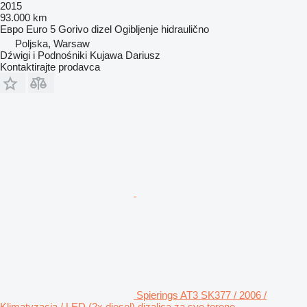
2015
93.000 km
Евро
Euro 5
Gorivo
dizel
Ogibljenje
hidraulično
Poljska, Warsaw
Dźwigi i Podnośniki Kujawa Dariusz
Kontaktirajte prodavca
Spierings AT3 SK377 / 2006 /
Klimatyzacja / LED (2x diesel) dizalica za sve terene