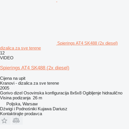
Spierings AT4 SK488 (2x diesel)
dizalica za sve terene
12
VIDEO
Spierings AT4 SK488 (2x diesel)
Cijena na upit
Kranovi - dizalica za sve terene
2005
Gorivo
dizel
Osovinska konfiguracija
8x6x8
Ogibljenje
hidraulično
Visina podizanja
26 m
Poljska, Warsaw
Dźwigi i Podnośniki Kujawa Dariusz
Kontaktirajte prodavca