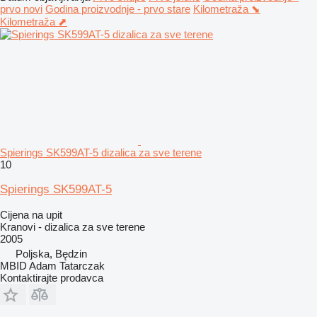
prvo novi
Godina proizvodnje - prvo stare
Kilometraža ⬊
Kilometraža ⬈
Spierings SK599AT-5 dizalica za sve terene
10
Spierings SK599AT-5
Cijena na upit
Kranovi - dizalica za sve terene
2005
Poljska, Będzin
MBID Adam Tatarczak
Kontaktirajte prodavca