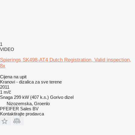
1
VIDEO
Spierings SK498-AT4 Dutch Registration, Valid inspection,
8x
Cijena na upit
Kranovi - dizalica za sve terene
2011
1 m/č
Snaga
299 kW (407 k.s.)
Gorivo
dizel
Nizozemska, Groenlo
PFEIFER Sales BV
Kontaktirajte prodavca