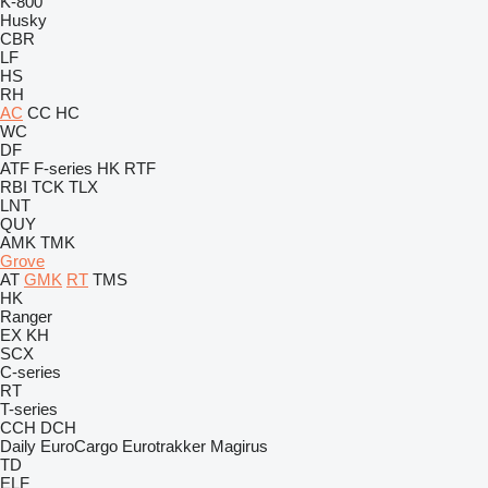
K-800
Husky
CBR
LF
HS
RH
AC
CC
HC
WC
DF
ATF
F-series
HK
RTF
RBI
TCK
TLX
LNT
QUY
AMK
TMK
Grove
AT
GMK
RT
TMS
HK
Ranger
EX
KH
SCX
C-series
RT
T-series
CCH
DCH
Daily
EuroCargo
Eurotrakker
Magirus
TD
ELF