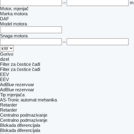
–
m
Motor, mjenjač
Marka motora
DAF
Model motora
Snaga motora
–
Gorivo
dizel
Filter za čestice čađi
Filter za čestice čađi
EEV
EEV
AdBlue rezervoar
AdBlue rezervoar
Tip mјenjača
AS-Tronic
automat
mehanika
Retarder
Retarder
Centralno podmazivanje
Centralno podmazivanje
Blokada diferencijala
Blokada diferencijala