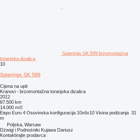
Spierings SK 599 brzomontažna
toranjska dizalica
10
Spierings SK 599
Cijena na upit
Kranovi - brzomontažna toranjska dizalica
2012
87.500 km
14.000 m/č
Евро
Euro 4
Osovinska konfiguracija
10x6x10
Visina podizanja
31
m
Poljska, Warsaw
Dźwigi i Podnośniki Kujawa Dariusz
Kontaktirajte prodavca