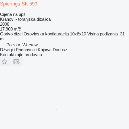
Spierings SK 599
Cijena na upit
Kranovi - toranjska dizalica
2008
17.900 m/č
Gorivo
dizel
Osovinska konfiguracija
10x6x10
Visina podizanja
31
m
Poljska, Warsaw
Dźwigi i Podnośniki Kujawa Dariusz
Kontaktirajte prodavca