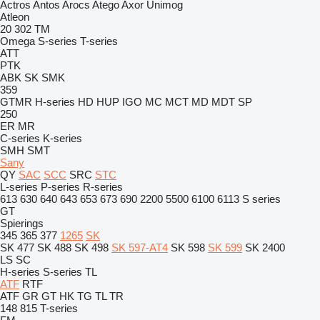
Actros
Antos
Arocs
Atego
Axor
Unimog
Atleon
20
302
TM
Omega
S-series
T-series
ATT
PTK
ABK
SK
SMK
359
GTMR
H-series
HD
HUP
IGO
MC
MCT
MD
MDT
SP
250
ER
MR
C-series
K-series
SMH
SMT
Sany
QY
SAC
SCC
SRC
STC
L-series
P-series
R-series
613
630
640
643
653
673
690
2200
5500
6100
6113
S series
GT
Spierings
345
365
377
1265
SK
SK 477
SK 488
SK 498
SK 597-AT4
SK 598
SK 599
SK 2400
LS
SC
H-series
S-series
TL
ATF
RTF
ATF
GR
GT
HK
TG
TL
TR
148
815
T-series