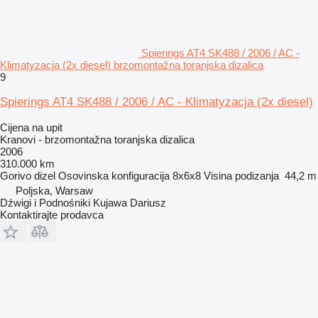
Spierings AT4 SK488 / 2006 / AC -
Klimatyzacja (2x diesel) brzomontažna toranjska dizalica
9
Spierings AT4 SK488 / 2006 / AC - Klimatyzacja (2x diesel)
Cijena na upit
Kranovi - brzomontažna toranjska dizalica
2006
310.000 km
Gorivo
dizel
Osovinska konfiguracija
8x6x8
Visina podizanja
44,2 m
Poljska, Warsaw
Dźwigi i Podnośniki Kujawa Dariusz
Kontaktirajte prodavca