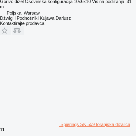
Gorivo
dizel
Osovinska konfiguracija
10x6x10
Visina podizanja
31
m
Poljska, Warsaw
Dźwigi i Podnośniki Kujawa Dariusz
Kontaktirajte prodavca
Spierings SK 599 toranjska dizalica
11