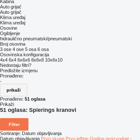
Kabina
Auto grijač
Auto grijač
Klima uređaj
Klima uređaj
Osovine
Ogibljenje
hidraulično
pneumatski/pneumatski
Broj osovina
3 ose
4 ose
5 osa
6 osa
Osovinska konfiguracija
4x4
6x4
6x6x6
8x6x8
10x6x10
Nedostaju filtri?
Predložite izmjenu
Pronađeno:
-
prikaži
Pronađeno:
51 oglasa
Prikaži
51 oglasa:
Spierings kranovi
Filter
Sortiranje
:
Datum objavljivanja
Datum objavljivanja
Prvo skupe
Prvo jeftine
Godina proizvodnje -