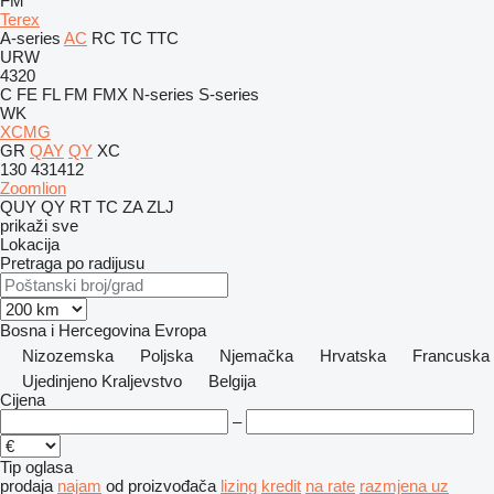
FM
Terex
A-series
AC
RC
TC
TTC
URW
4320
C
FE
FL
FM
FMX
N-series
S-series
WK
XCMG
GR
QAY
QY
XC
130
431412
Zoomlion
QUY
QY
RT
TC
ZA
ZLJ
prikaži sve
Lokacija
Pretraga po radijusu
Bosna i Hercegovina
Evropa
Nizozemska
Poljska
Njemačka
Hrvatska
Francuska
Ujedinjeno Kraljevstvo
Belgija
Cijena
–
Tip oglasa
prodaja
najam
od proizvođača
lizing
kredit
na rate
razmjena uz