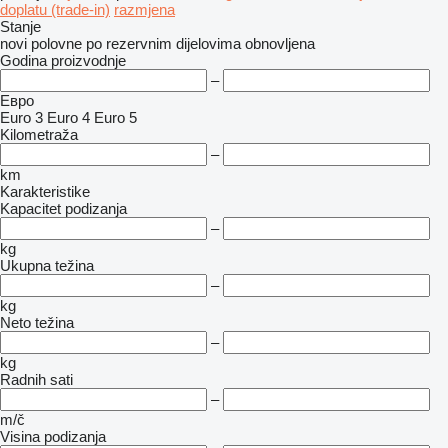
doplatu (trade-in)
razmjena
Stanje
novi
polovne
po rezervnim dijelovima
obnovljena
Godina proizvodnje
–
Евро
Euro 3
Euro 4
Euro 5
Kilometraža
–
km
Karakteristike
Kapacitet podizanja
–
kg
Ukupna težina
–
kg
Neto težina
–
kg
Radnih sati
–
m/č
Visina podizanja