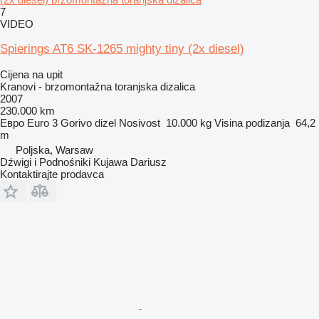
7
VIDEO
Spierings AT6 SK-1265 mighty tiny (2x diesel)
Cijena na upit
Kranovi - brzomontažna toranjska dizalica
2007
230.000 km
Евро
Euro 3
Gorivo
dizel
Nosivost
10.000 kg
Visina podizanja
64,2
m
Poljska, Warsaw
Dźwigi i Podnośniki Kujawa Dariusz
Kontaktirajte prodavca