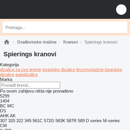
Građevinske mašine
Kranovi
Spierings kranovi
Spierings kranovi
Kategorija
dizalice za sve terene
toranjske dizalice
brzomontažne toranjske
dizalice
autodizalice
Marka
Po ovom zahtjevu ništa nije pronađeno
5299
1404
BC
MC
DS
AHK
AK
307
320
322
345
561C
572G
583K
587R
589
D series
M-series
CM