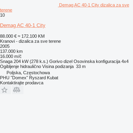
Demag AC 40-1 City dizalica za sve
terene
10
Demag AC 40-1 City
88.000 €
≈ 172.100 KM
Kranovi - dizalica za sve terene
2005
137.000 km
16.000 m/č
Snaga
204 kW (278 k.s.)
Gorivo
dizel
Osovinska konfiguracija
4x4
Ogibljenje
hidraulično
Visina podizanja
33 m
Poljska, Częstochowa
PHU "Domex" Ryszard Kubat
Kontaktirajte prodavca