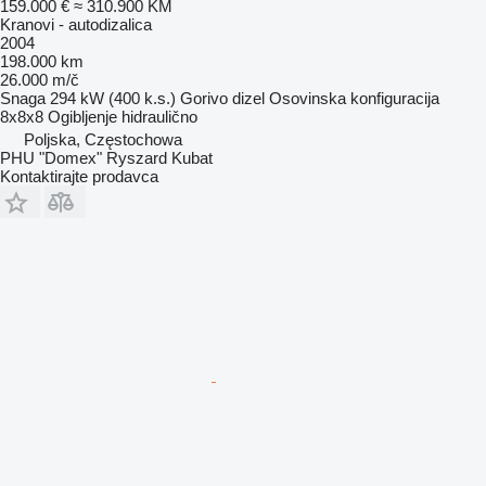
159.000 €
≈ 310.900 KM
Kranovi - autodizalica
2004
198.000 km
26.000 m/č
Snaga
294 kW (400 k.s.)
Gorivo
dizel
Osovinska konfiguracija
8x8x8
Ogibljenje
hidraulično
Poljska, Częstochowa
PHU "Domex" Ryszard Kubat
Kontaktirajte prodavca