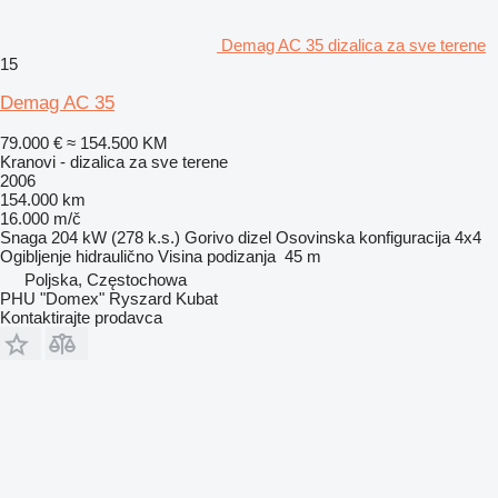
Demag AC 35 dizalica za sve terene
15
Demag AC 35
79.000 €
≈ 154.500 KM
Kranovi - dizalica za sve terene
2006
154.000 km
16.000 m/č
Snaga
204 kW (278 k.s.)
Gorivo
dizel
Osovinska konfiguracija
4x4
Ogibljenje
hidraulično
Visina podizanja
45 m
Poljska, Częstochowa
PHU "Domex" Ryszard Kubat
Kontaktirajte prodavca