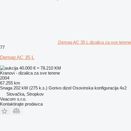
Demag AC 35 L dizalica za sve terene
77
Demag AC 35 L
40.000 €
≈ 78.210 KM
Kranovi - dizalica za sve terene
2004
67.255 km
Snaga
202 kW (275 k.s.)
Gorivo
dizel
Osovinska konfiguracija
4x2
Slovačka, Stropkov
Veacom s.r.o.
Kontaktirajte prodavca