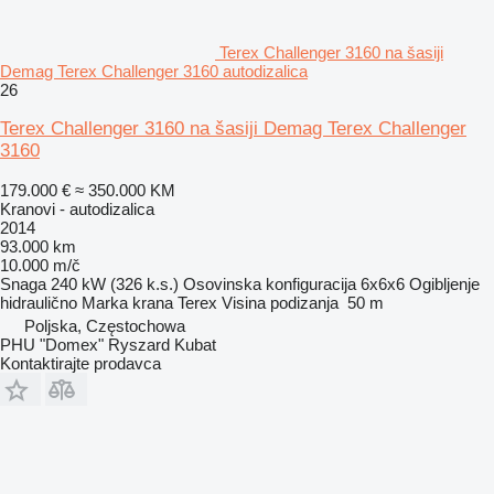
Terex Challenger 3160 na šasiji
Demag Terex Challenger 3160 autodizalica
26
Terex Challenger 3160 na šasiji Demag Terex Challenger
3160
179.000 €
≈ 350.000 KM
Kranovi - autodizalica
2014
93.000 km
10.000 m/č
Snaga
240 kW (326 k.s.)
Osovinska konfiguracija
6x6x6
Ogibljenje
hidraulično
Marka krana
Terex
Visina podizanja
50 m
Poljska, Częstochowa
PHU "Domex" Ryszard Kubat
Kontaktirajte prodavca