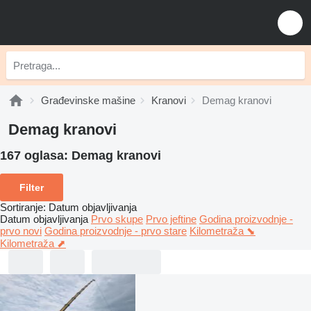
Građevinske mašine
Kranovi
Demag kranovi
Demag kranovi
167 oglasa:
Demag kranovi
Filter
Sortiranje
:
Datum objavljivanja
Datum objavljivanja
Prvo skupe
Prvo jeftine
Godina proizvodnje -
prvo novi
Godina proizvodnje - prvo stare
Kilometraža ⬊
Kilometraža ⬈