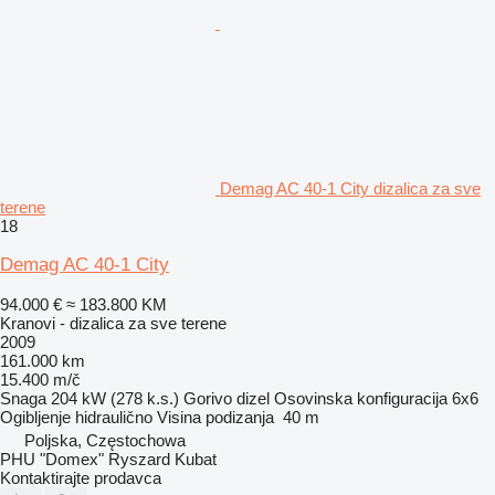
Demag AC 40-1 City dizalica za sve
terene
18
Demag AC 40-1 City
94.000 €
≈ 183.800 KM
Kranovi - dizalica za sve terene
2009
161.000 km
15.400 m/č
Snaga
204 kW (278 k.s.)
Gorivo
dizel
Osovinska konfiguracija
6x6
Ogibljenje
hidraulično
Visina podizanja
40 m
Poljska, Częstochowa
PHU "Domex" Ryszard Kubat
Kontaktirajte prodavca