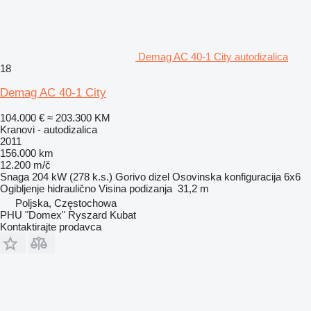
Demag AC 40-1 City autodizalica
18
Demag AC 40-1 City
104.000 €
≈ 203.300 KM
Kranovi - autodizalica
2011
156.000 km
12.200 m/č
Snaga
204 kW (278 k.s.)
Gorivo
dizel
Osovinska konfiguracija
6x6
Ogibljenje
hidraulično
Visina podizanja
31,2 m
Poljska, Częstochowa
PHU "Domex" Ryszard Kubat
Kontaktirajte prodavca