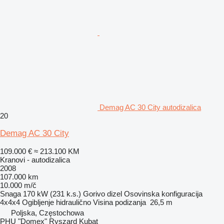
Demag AC 30 City autodizalica
20
Demag AC 30 City
109.000 €
≈ 213.100 KM
Kranovi - autodizalica
2008
107.000 km
10.000 m/č
Snaga
170 kW (231 k.s.)
Gorivo
dizel
Osovinska konfiguracija
4x4x4
Ogibljenje
hidraulično
Visina podizanja
26,5 m
Poljska, Częstochowa
PHU "Domex" Ryszard Kubat