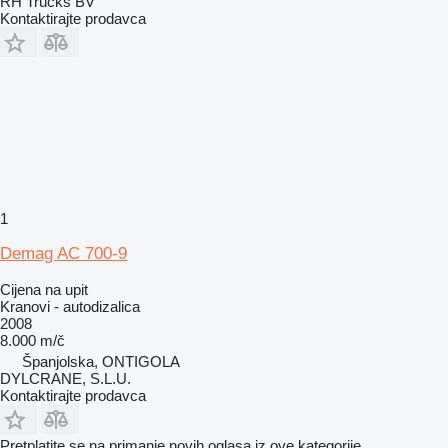
RH Trucks BV
Kontaktirajte prodavca
1
Demag AC 700-9
Cijena na upit
Kranovi - autodizalica
2008
8.000 m/č
Španjolska, ONTIGOLA
DYLCRANE, S.L.U.
Kontaktirajte prodavca
Pretplatite se na primanje novih oglasa iz ove kategorije