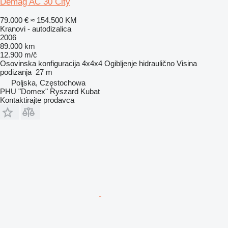
Demag AC 30 City
79.000 €
≈ 154.500 KM
Kranovi - autodizalica
2006
89.000 km
12.900 m/č
Osovinska konfiguracija
4x4x4
Ogibljenje
hidraulično
Visina
podizanja
27 m
Poljska, Częstochowa
PHU "Domex" Ryszard Kubat
Kontaktirajte prodavca