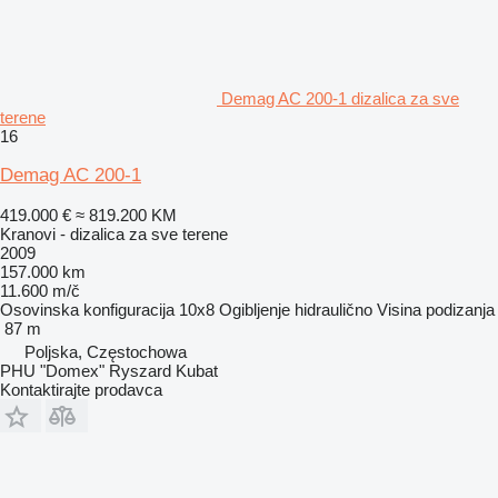
Demag AC 200-1 dizalica za sve
terene
16
Demag AC 200-1
419.000 €
≈ 819.200 KM
Kranovi - dizalica za sve terene
2009
157.000 km
11.600 m/č
Osovinska konfiguracija
10x8
Ogibljenje
hidraulično
Visina podizanja
87 m
Poljska, Częstochowa
PHU "Domex" Ryszard Kubat
Kontaktirajte prodavca