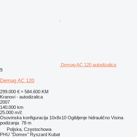
Demag AC 120 autodizalica
9
Demag AC 120
299.000 €
≈ 584.600 KM
Kranovi - autodizalica
2007
140.000 km
25.000 m/č
Osovinska konfiguracija
10x8x10
Ogibljenje
hidraulično
Visina
podizanja
78 m
Poljska, Częstochowa
PHU "Domex" Ryszard Kubat