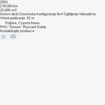
2003
278.000 km
15.000 m/č
Gorivo
dizel
Osovinska konfiguracija
8x4
Ogibljenje
hidraulično
Visina podizanja
52 m
Poljska, Częstochowa
PHU "Domex" Ryszard Kubat
Kontaktirajte prodavca