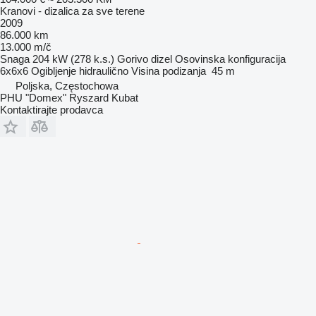
Kranovi - dizalica za sve terene
2009
86.000 km
13.000 m/č
Snaga
204 kW (278 k.s.)
Gorivo
dizel
Osovinska konfiguracija
6x6x6
Ogibljenje
hidraulično
Visina podizanja
45 m
Poljska, Częstochowa
PHU "Domex" Ryszard Kubat
Kontaktirajte prodavca