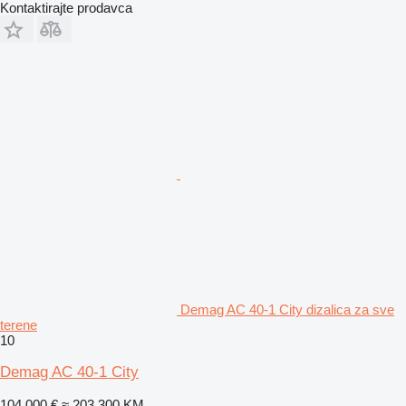
Kontaktirajte prodavca
Demag AC 40-1 City dizalica za sve
terene
10
Demag AC 40-1 City
104.000 €
≈ 203.300 KM