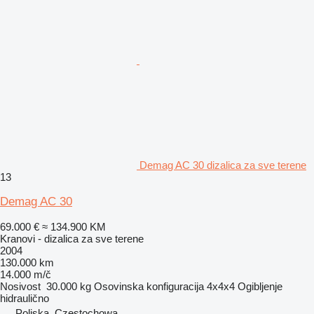
Demag AC 30 dizalica za sve terene
13
Demag AC 30
69.000 €
≈ 134.900 KM
Kranovi - dizalica za sve terene
2004
130.000 km
14.000 m/č
Nosivost
30.000 kg
Osovinska konfiguracija
4x4x4
Ogibljenje
hidraulično
Poljska, Częstochowa