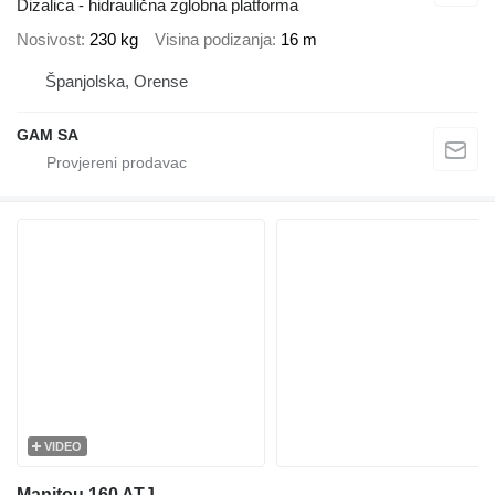
Dizalica - hidraulična zglobna platforma
Nosivost
230 kg
Visina podizanja
16 m
Španjolska, Orense
GAM SA
VIDEO
Manitou 160 ATJ