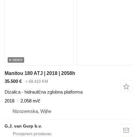
VIDEO
Manitou 180 ATJ | 2018 | 2058h
35.500 €
≈ 69.410 KM
Dizalica - hidraulična zglobna platforma
2018
2.058 m/č
Nizozemska, Wijhe
G.J. van Gurp b.v.