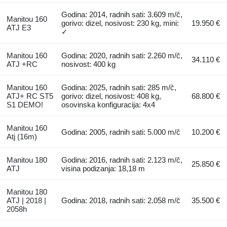
Godina: 2014, radnih sati: 3.609 m/č,
Manitou 160
gorivo: dizel, nosivost: 230 kg, mini:
19.950 €
ATJ E3
✓
Manitou 160
Godina: 2020, radnih sati: 2.260 m/č,
34.110 €
ATJ +RC
nosivost: 400 kg
Manitou 160
Godina: 2025, radnih sati: 285 m/č,
ATJ+ RC ST5
gorivo: dizel, nosivost: 408 kg,
68.800 €
S1 DEMO!
osovinska konfiguracija: 4x4
Manitou 160
Godina: 2005, radnih sati: 5.000 m/č
10.200 €
Atj (16m)
Manitou 180
Godina: 2016, radnih sati: 2.123 m/č,
25.850 €
ATJ
visina podizanja: 18,18 m
Manitou 180
ATJ | 2018 |
Godina: 2018, radnih sati: 2.058 m/č
35.500 €
2058h