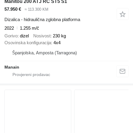
Manitou 200 ATJ RC ST5 S1
57.950 €
≈ 113.300 KM
Dizalica - hidraulična zglobna platforma
2022
1.255 m/č
Gorivo
dizel
Nosivost
230 kg
Osovinska konfiguracija
4x4
Španjolska, Amposta (Tarragona)
Manain