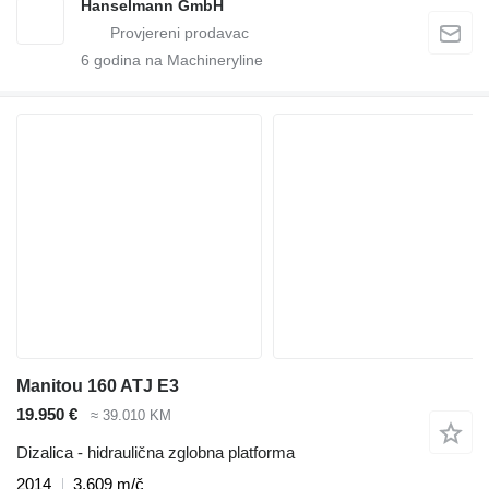
Hanselmann GmbH
6
godina na Machineryline
Manitou 160 ATJ E3
19.950 €
≈ 39.010 KM
Dizalica - hidraulična zglobna platforma
2014
3.609 m/č