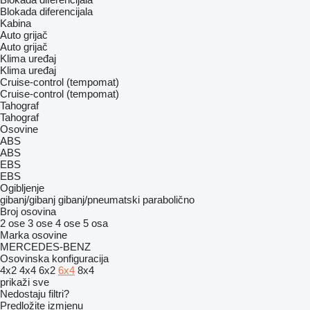
Blokada diferencijala
Kabina
Auto grijač
Auto grijač
Klima uređaj
Klima uređaj
Cruise-control (tempomat)
Cruise-control (tempomat)
Tahograf
Tahograf
Osovine
ABS
ABS
EBS
EBS
Ogibljenje
gibanj/gibanj
gibanj/pneumatski
parabolično
Broj osovina
2 ose
3 ose
4 ose
5 osa
Marka osovine
MERCEDES-BENZ
Osovinska konfiguracija
4x2
4x4
6x2
6x4
8x4
prikaži sve
Nedostaju filtri?
Predložite izmjenu