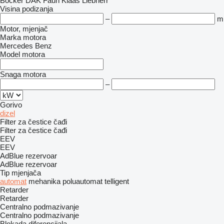
Böcker
DAK
Faun
Klaas
Liebherr
Visina podizanja
–
m
Motor, mjenjač
Marka motora
Mercedes Benz
Model motora
Snaga motora
–
Gorivo
dizel
Filter za čestice čađi
Filter za čestice čađi
EEV
EEV
AdBlue rezervoar
AdBlue rezervoar
Tip mјenjača
automat
mehanika
poluautomat
telligent
Retarder
Retarder
Centralno podmazivanje
Centralno podmazivanje
Blokada diferencijala