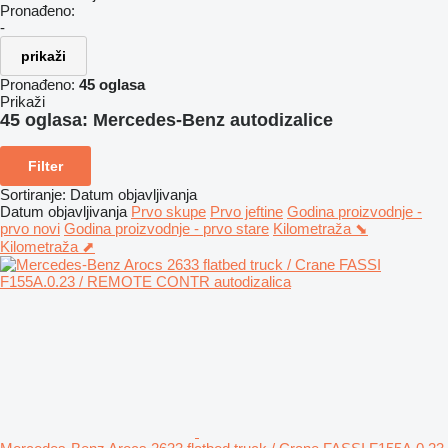
Pronađeno:
-
prikaži
Pronađeno:
45 oglasa
Prikaži
45 oglasa:
Mercedes-Benz autodizalice
Filter
Sortiranje
:
Datum objavljivanja
Datum objavljivanja
Prvo skupe
Prvo jeftine
Godina proizvodnje -
prvo novi
Godina proizvodnje - prvo stare
Kilometraža ⬊
Kilometraža ⬈