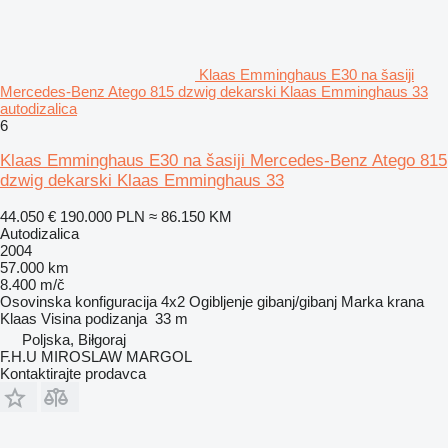
Klaas Emminghaus E30 na šasiji
Mercedes-Benz Atego 815 dzwig dekarski Klaas Emminghaus 33
autodizalica
6
Klaas Emminghaus E30 na šasiji Mercedes-Benz Atego 815
dzwig dekarski Klaas Emminghaus 33
44.050 €
190.000 PLN
≈ 86.150 KM
Autodizalica
2004
57.000 km
8.400 m/č
Osovinska konfiguracija
4x2
Ogibljenje
gibanj/gibanj
Marka krana
Klaas
Visina podizanja
33 m
Poljska, Biłgoraj
F.H.U MIROSLAW MARGOL
Kontaktirajte prodavca