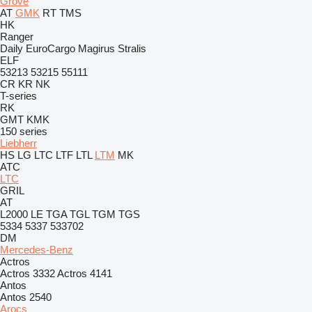
Grove
AT
GMK
RT
TMS
HK
Ranger
Daily
EuroCargo
Magirus
Stralis
ELF
53213
53215
55111
CR
KR
NK
T-series
RK
GMT
KMK
150 series
Liebherr
HS
LG
LTC
LTF
LTL
LTM
MK
ATC
LTC
GRIL
AT
L2000
LE
TGA
TGL
TGM
TGS
5334
5337
533702
DM
Mercedes-Benz
Actros
Actros 3332
Actros 4141
Antos
Antos 2540
Arocs