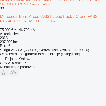
Mercedes-Benz Arocs 2633 flatbed truck / Crane FASSI F155A.0.23
/ REMOTE CONTR autodizalica
30
Mercedes-Benz Arocs 2633 flatbed truck / Crane FASSI
F155A.0.23 / REMOTE CONTR
75.000 €
≈ 146.700 KM
Autodizalica
2018
237.000 km
Euro 6
Snaga
243 kW (330 k.s.)
Gorivo
dizel
Nosivost
11.900 kg
Osovinska konfiguracija
6x4
Ogibljenje
gibanj/gibanj
Poljska, Krakow
CIEZAROWKI.PL
Kontaktirajte prodavca