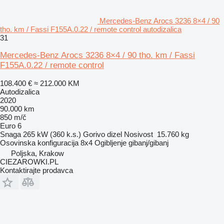
Mercedes-Benz Arocs 3236 8×4 / 90
tho. km / Fassi F155A.0.22 / remote control autodizalica
31
Mercedes-Benz Arocs 3236 8×4 / 90 tho. km / Fassi
F155A.0.22 / remote control
108.400 €
≈ 212.000 KM
Autodizalica
2020
90.000 km
850 m/č
Euro 6
Snaga
265 kW (360 k.s.)
Gorivo
dizel
Nosivost
15.760 kg
Osovinska konfiguracija
8x4
Ogibljenje
gibanj/gibanj
Poljska, Krakow
CIEZAROWKI.PL
Kontaktirajte prodavca