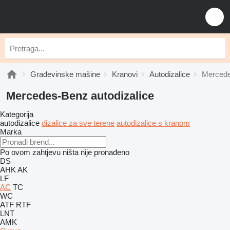
Građevinske mašine
Kranovi
Autodizalice
Mercede
Mercedes-Benz autodizalice
Kategorija
autodizalice
dizalice za sve terene
autodizalice s kranom
Marka
Po ovom zahtjevu ništa nije pronađeno
DS
AHK
AK
LF
AC
TC
WC
ATF
RTF
LNT
AMK