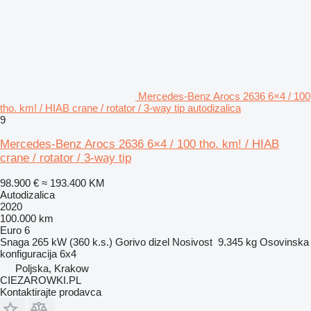
Mercedes-Benz Arocs 2636 6×4 / 100
tho. km! / HIAB crane / rotator / 3-way tip autodizalica
9
Mercedes-Benz Arocs 2636 6×4 / 100 tho. km! / HIAB
crane / rotator / 3-way tip
98.900 €
≈ 193.400 KM
Autodizalica
2020
100.000 km
Euro 6
Snaga
265 kW (360 k.s.)
Gorivo
dizel
Nosivost
9.345 kg
Osovinska
konfiguracija
6x4
Poljska, Krakow
CIEZAROWKI.PL
Kontaktirajte prodavca