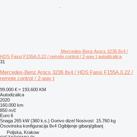
Mercedes-Benz Arocs 3236 8x4 /
HDS Fassi F155A.0.22 / remote control / 2-way t autodizalica
31
Mercedes-Benz Arocs 3236 8x4 / HDS Fassi F155A.0.22 /
remote control / 2-way t
99.000 €
≈ 193.600 KM
Autodizalica
2020
160.000 km
850 m/č
Euro 6
Snaga
265 kW (360 k.s.)
Gorivo
dizel
Nosivost
15.760 kg
Osovinska konfiguracija
8x4
Ogibljenje
gibanj/gibanj
Poljska, Krakow