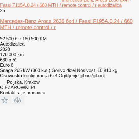
Fassi F195A.0.24 / 660 MTH / remote control / r autodizalica
25
Mercedes-Benz Arocs 2636 6x4 / Fassi F195A.0.24 / 660
MTH / remote control / r
92.500 €
≈ 180.900 KM
Autodizalica
2020
170.000 km
660 m/č
Euro 6
Snaga
265 kW (360 k.s.)
Gorivo
dizel
Nosivost
10.810 kg
Osovinska konfiguracija
6x4
Ogibljenje
gibanj/gibanj
Poljska, Krakow
CIEZAROWKI.PL
Kontaktirajte prodavca