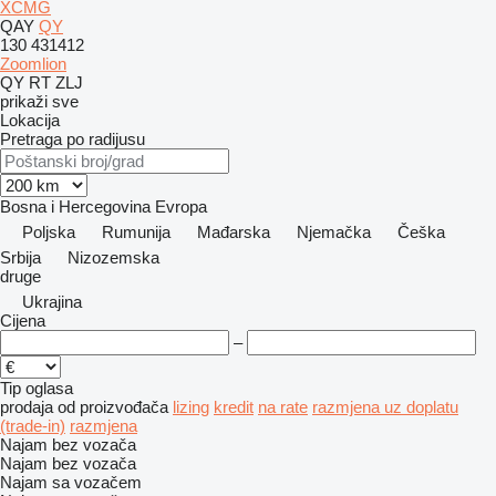
XCMG
QAY
QY
130
431412
Zoomlion
QY
RT
ZLJ
prikaži sve
Lokacija
Pretraga po radijusu
Bosna i Hercegovina
Evropa
Poljska
Rumunija
Mađarska
Njemačka
Češka
Srbija
Nizozemska
druge
Ukrajina
Cijena
–
Tip oglasa
prodaja
od proizvođača
lizing
kredit
na rate
razmjena uz doplatu
(trade-in)
razmjena
Najam bez vozača
Najam bez vozača
Najam sa vozačem