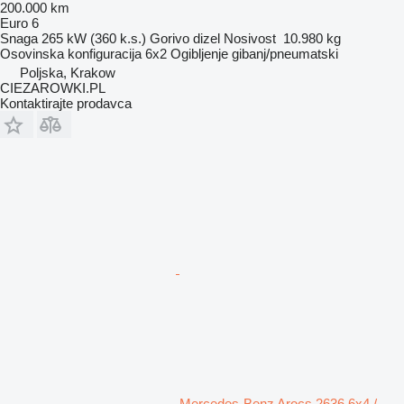
200.000 km
Euro 6
Snaga
265 kW (360 k.s.)
Gorivo
dizel
Nosivost
10.980 kg
Osovinska konfiguracija
6x2
Ogibljenje
gibanj/pneumatski
Poljska, Krakow
CIEZAROWKI.PL
Kontaktirajte prodavca
Mercedes-Benz Arocs 2636 6x4 /