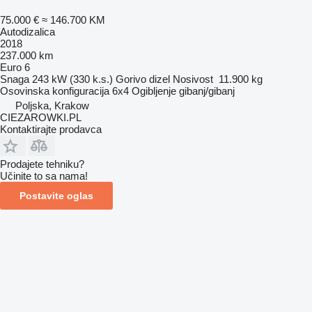
75.000 €
≈ 146.700 KM
Autodizalica
2018
237.000 km
Euro 6
Snaga
243 kW (330 k.s.)
Gorivo
dizel
Nosivost
11.900 kg
Osovinska konfiguracija
6x4
Ogibljenje
gibanj/gibanj
Poljska, Krakow
CIEZAROWKI.PL
Kontaktirajte prodavca
Prodajete tehniku?
Učinite to sa nama!
Postavite oglas