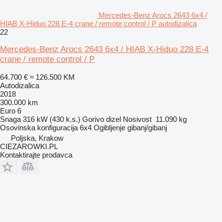
Mercedes-Benz Arocs 2643 6x4 /
HIAB X-Hiduo 228 E-4 crane / remote control / P autodizalica
22
Mercedes-Benz Arocs 2643 6x4 / HIAB X-Hiduo 228 E-4
crane / remote control / P
64.700 €
≈ 126.500 KM
Autodizalica
2018
300.000 km
Euro 6
Snaga
316 kW (430 k.s.)
Gorivo
dizel
Nosivost
11.090 kg
Osovinska konfiguracija
6x4
Ogibljenje
gibanj/gibanj
Poljska, Krakow
CIEZAROWKI.PL
Kontaktirajte prodavca