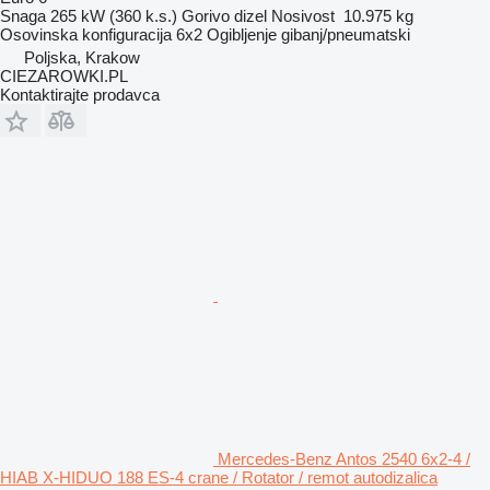
Snaga
265 kW (360 k.s.)
Gorivo
dizel
Nosivost
10.975 kg
Osovinska konfiguracija
6x2
Ogibljenje
gibanj/pneumatski
Poljska, Krakow
CIEZAROWKI.PL
Kontaktirajte prodavca
Mercedes-Benz Antos 2540 6x2-4 /
HIAB X-HIDUO 188 ES-4 crane / Rotator / remot autodizalica