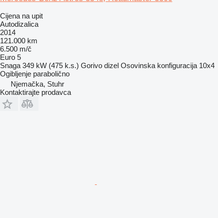
Cijena na upit
Autodizalica
2014
121.000 km
6.500 m/č
Euro 5
Snaga
349 kW (475 k.s.)
Gorivo
dizel
Osovinska konfiguracija
10x4
Ogibljenje
parabolično
Njemačka, Stuhr
Kontaktirajte prodavca