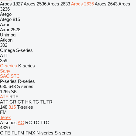
Arocs 1827
Arocs 2536
Arocs 2633
Arocs 2636
Arocs 2643
Arocs
3236
Atego
Atego 815
Axor
Axor 2528
Unimog
Atleon
302
Omega
S-series
ATT
359
C-series
K-series
Sany
SAC
STC
P-series
R-series
630
643
S series
1265
SK
ATF
RTF
ATF
GR
GT
HK
TG
TL
TR
148
815
T-series
FM
Terex
A-series
AC
RC
TC
TTC
4320
C
FE
FL
FM
FMX
N-series
S-series