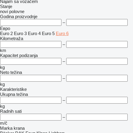
Najam sa vozačem
Stanje
novi
polovne
Godina proizvodnje
–
Евро
Euro 2
Euro 3
Euro 4
Euro 5
Euro 6
Kilometraža
–
km
Kapacitet podizanja
–
kg
Neto težina
–
kg
Karakteristike
Ukupna težina
–
kg
Radnih sati
–
m/č
Marka krana