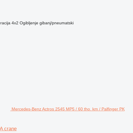
racija
4x2
Ogibljenje
gibanj/pneumatski
Mercedes-Benz Actros 2545 MP5 / 60 tho. km / Palfinger PK
A crane