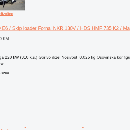
dizalica
 E6 / Skip loader Fornal NKR 130V / HDS HMF 735 K2 / Ma
00 KM
ga
228 kW (310 k.s.)
Gorivo
dizel
Nosivost
8.025 kg
Osovinska konfigu
ow
davca