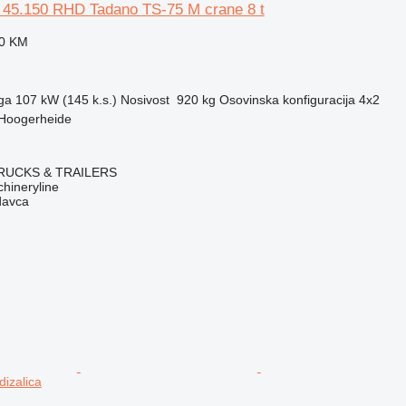
 45.150 RHD Tadano TS-75 M crane 8 t
00 KM
ga
107 kW (145 k.s.)
Nosivost
920 kg
Osovinska konfiguracija
4x2
Hoogerheide
RUCKS & TRAILERS
hineryline
davca
dizalica