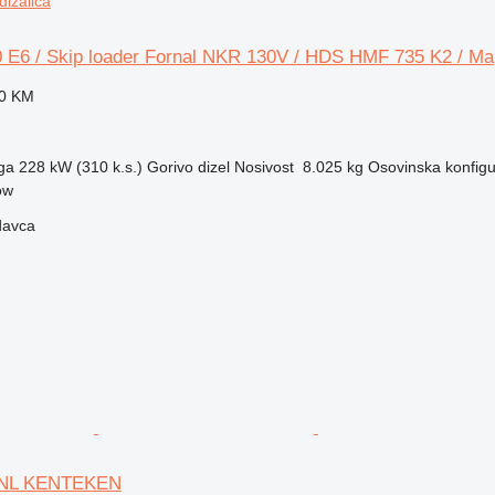
dizalica
 E6 / Skip loader Fornal NKR 130V / HDS HMF 735 K2 / Ma
00 KM
ga
228 kW (310 k.s.)
Gorivo
dizel
Nosivost
8.025 kg
Osovinska konfigu
ow
davca
 NL KENTEKEN