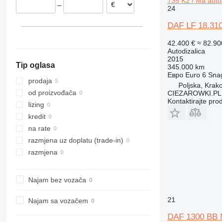
735 K2 / Ma auto
–
Belgija
24
DAF LF 18.310
42.400 €
≈ 82.9
Autodizalica
2015
Tip oglasa
345.000 km
Евро
Euro 6
Sna
prodaja
Poljska, Krak
od proizvođača
CIEZAROWKI.PL
Kontaktirajte pro
lizing
kredit
na rate
razmjena uz doplatu (trade-in)
razmjena
Najam bez vozača
21
Najam sa vozačem
DAF 1300 BB