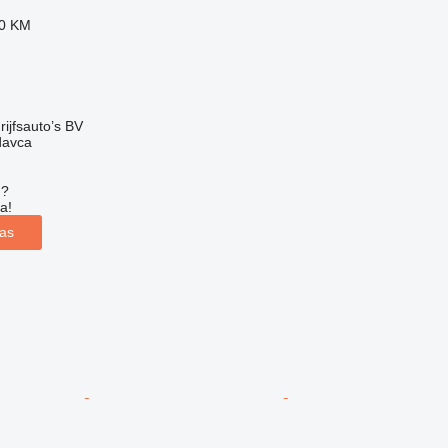
50 KM
ijfsauto’s BV
davca
u?
a!
las