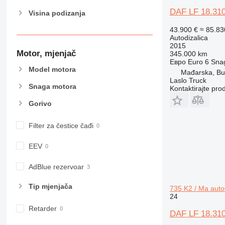
DAF LF 18.310
Visina podizanja
43.900 €
≈ 85.8
Autodizalica
2015
Motor, mjenjač
345.000 km
Евро
Euro 6
Sna
Model motora
Mađarska, Bu
Laslo Truck
Snaga motora
Kontaktirajte pro
Gorivo
Filter za čestice čađi
EEV
AdBlue rezervoar
Tip mјenjača
735 K2 / Ma auto
24
Retarder
DAF LF 18.310