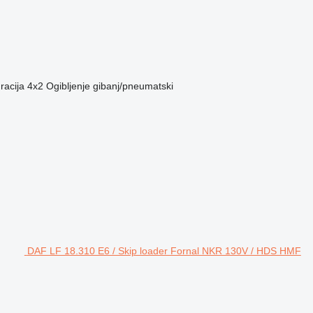
racija
4x2
Ogibljenje
gibanj/pneumatski
DAF LF 18.310 E6 / Skip loader Fornal NKR 130V / HDS HMF