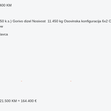
.400 KM
50 k.s.)
Gorivo
dizel
Nosivost
11.450 kg
Osovinska konfiguracija
6x2
O
ow
davca
321.500 KM
≈ 164.400 €