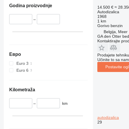
Godina proizvodnje
14.500 €
≈ 28.3
Autodizalica
1968
–
1 km
Gorivo
benzin
Belgija, Meer
GA den Otter bedr
Kontaktirajte pro
Евро
Prodajete tehnik
Učinite to sa nam
Euro 3
Postavite og
Euro 6
Kilometraža
–
km
autodizalica
29