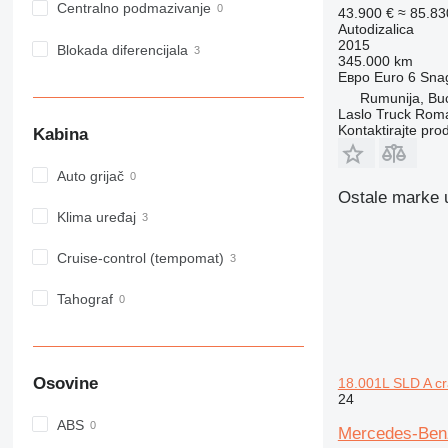
Centralno podmazivanje
43.900 €
≈ 85.8
Autodizalica
2015
Blokada diferencijala
345.000 km
Евро
Euro 6
Sna
Rumunija, Bu
Laslo Truck Rom
Kontaktirajte pro
Kabina
Auto grijač
Ostale marke u 
Klima uređaj
Cruise-control (tempomat)
Tahograf
Osovine
18.001L SLD A cr
24
ABS
Mercedes-Benz