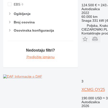
EBS
124.500 €
≈ 243
Autodizalica
2022
Ogibljenje
60.000 km
Snaga
331 kW (4
Broj osovina
Poljska, Krak
CIEZAROWKI.PL
Osovinska konfiguracija
Kontaktirajte pro
Nedostaju filtri?
Predložite izmjenu
Informacije o DAF
3
XCMG QY25
190.000 USD
≈ 
Autodizalica
2026