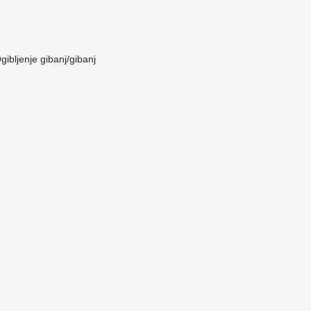
gibljenje
gibanj/gibanj