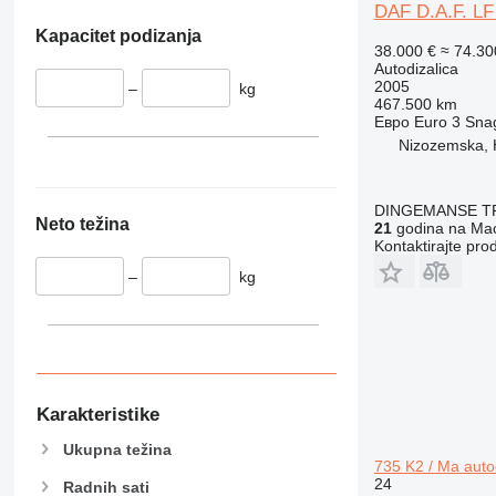
DAF D.A.F. LF
Kapacitet podizanja
38.000 €
≈ 74.3
Autodizalica
2005
–
kg
467.500 km
Евро
Euro 3
Sna
Nizozemska, 
DINGEMANSE T
Neto težina
21
godina na Mac
Kontaktirajte pro
–
kg
Karakteristike
Ukupna težina
735 K2 / Ma auto
24
Radnih sati