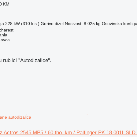
30 KM
ga
228 kW (310 k.s.)
Gorivo
dizel
Nosivost
8.025 kg
Osovinska konfigu
charest
ania
davca
rublici "Autodizalice".
ane autodizalica
 Actros 2545 MP5 / 60 tho. km / Palfinger PK 18.001L SLD 