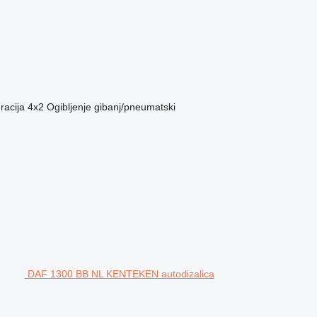
racija
4x2
Ogibljenje
gibanj/pneumatski
DAF 1300 BB NL KENTEKEN autodizalica