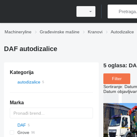
Machineryline
Građevinske mašine
Kranovi
Autodizalice
DAF autodizalice
5 oglasa:
DAF
Kategorija
Filter
autodizalice
Sortiranje
:
Datum 
Datum objavljivan
Marka
DAF
1404
DS
AHK
Grove
AK
LF
AC
WC
ATF
LNT
AMK