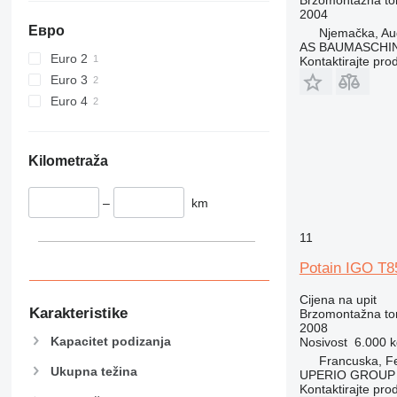
2004
Евро
Njemačka, Au
AS BAUMASCHI
Euro 2
Kontaktirajte pro
Euro 3
Euro 4
Kilometraža
–
km
11
Potain IGO T8
Cijena na upit
Karakteristike
Brzomontažna tor
2008
Kapacitet podizanja
Nosivost
6.000 k
Francuska, Fe
Ukupna težina
UPERIO GROUP
Kontaktirajte pro