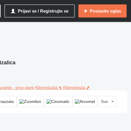
Prijavi se / Registrujte se
Postavite oglas
izalica
vodnje - prvo stare
Kilometraža ⬊
Kilometraža ⬈
Sve