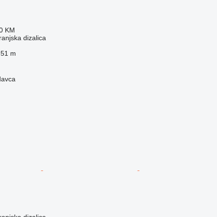
20 KM
anjska dizalica
51 m
davca
anjska dizalica