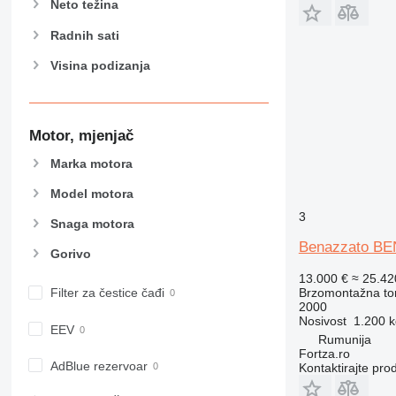
Neto težina
Radnih sati
Visina podizanja
Motor, mjenjač
Marka motora
Model motora
3
Snaga motora
Benazzato B
Gorivo
13.000 €
≈ 25.4
Brzomontažna tor
Filter za čestice čađi
2000
Nosivost
1.200 k
EEV
Rumunija
Fortza.ro
AdBlue rezervoar
Kontaktirajte pro