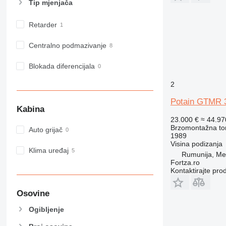
Tip mјenjača
Retarder
Centralno podmazivanje
Blokada diferencijala
2
Potain GTMR 
Kabina
23.000 €
≈ 44.9
Brzomontažna tor
Auto grijač
1989
Visina podizanja
Klima uređaj
Rumunija, Me
Fortza.ro
Kontaktirajte pro
Osovine
Ogibljenje