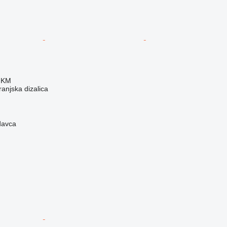
 KM
anjska dizalica
davca