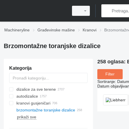
Machineryline
Građevinske mašine
Kranovi
Brzomontažne 
Brzomontažne toranjske dizalice
258 oglasa:
Kategorija
Filter
Sortiranje
:
Datum 
Datum objavljivan
dizalice za sve terene
autodizalice
kranovi gusjeničari
brzomontažne toranjske dizalice
prikaži sve