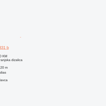
331 b
70 KM
anjska dizalica
20 m
dias
davca