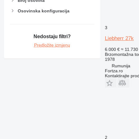
Broj osovina
Osovinska konfiguracija
3
Nedostaju filtri?
Liebherr 27k
Predložite izmjenu
6.000 €
≈ 11.730
Brzomontažna tor
1978
Rumunija
Fortza.ro
Kontaktirajte pro
2