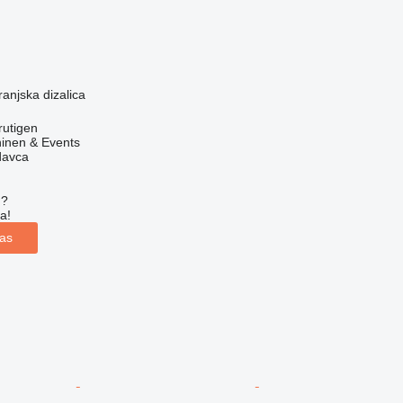
anjska dizalica
rutigen
inen & Events
davca
u?
a!
las