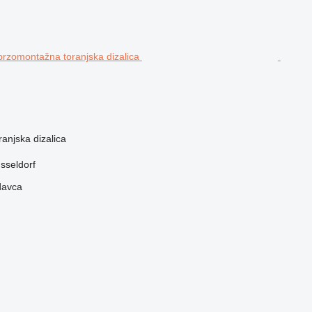
anjska dizalica
sseldorf
davca