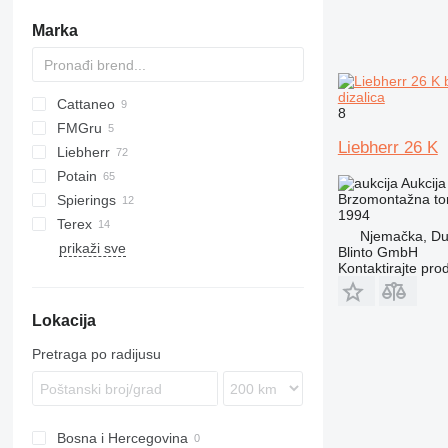
Marka
dizalica
Cattaneo
8
FMGru
CM
K-800
CBR
HS
Liebherr 26 K
Liebherr
RBI
J4510
Potain
J5010
A-series
ABK
Aukcija
Brzomontažna tor
Spierings
K-Series
SMK
GTMR
MR
SMH
1994
Terex
MK
HD
345
H-series
Njemačka, Du
prikaži sve
R-series
HUP
377
TC
Blinto GmbH
Kontaktirajte pro
IGO
1265
MC
SK
Lokacija
MDT
Pretraga po radijusu
Bosna i Hercegovina