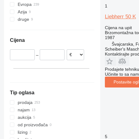
Evropa
1
Azija
Njemačka
Liebherr 50 K
druge
Italija
Ujedinjeni Arapski Emirati
Poljska
Kina
Ukrajina
Cijena na upit
Brzomontažna tor
Nizozemska
Gana
1987
Cijena
Rumunija
Čile
Švајcarska, F
Scheiber's Masch
Francuska
Kontaktirajte pro
–
Španjolska
Belgija
Prodajete tehnik
prikaži sve
Učinite to sa nam
Postavite og
Tip oglasa
prodaja
najam
aukcija
od proizvođača
lizing
5