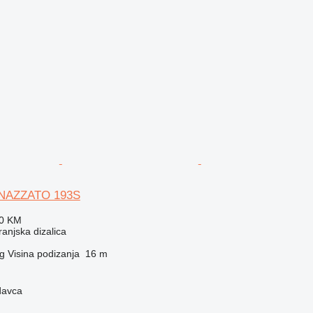
ENAZZATO 193S
20 KM
anjska dizalica
g
Visina podizanja
16 m
davca