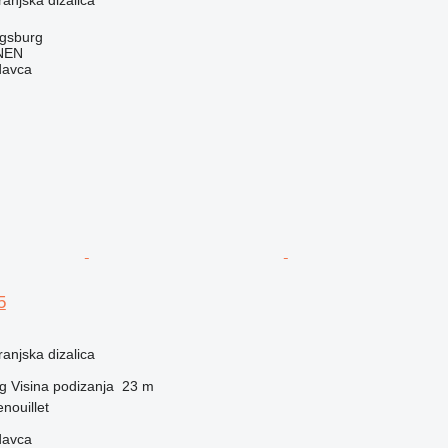
gsburg
NEN
davca
5
anjska dizalica
g
Visina podizanja
23 m
nouillet
davca