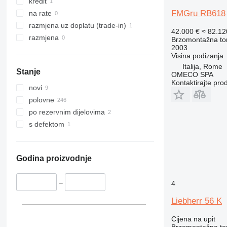
kredit
FMGru RB618
na rate
razmjena uz doplatu (trade-in)
42.000 €
≈ 82.1
razmjena
Brzomontažna tor
2003
Visina podizanja
Italija, Rome
Stanje
OMECO SPA
Kontaktirajte pro
novi
polovne
po rezervnim dijelovima
s defektom
Godina proizvodnje
–
4
Liebherr 56 K
Cijena na upit
Brzomontažna tor