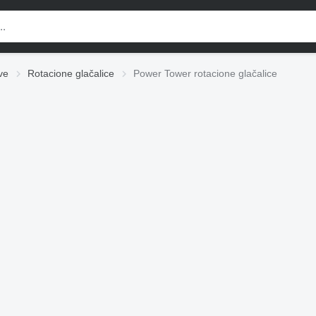
ve
Rotacione glačalice
Power Tower rotacione glačalice