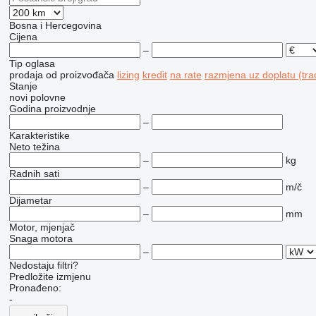
Bosna i Hercegovina
Cijena
–
Tip oglasa
prodaja
od proizvođača
lizing
kredit
na rate
razmjena uz doplatu (tra
Stanje
novi
polovne
Godina proizvodnje
–
Karakteristike
Neto težina
–
kg
Radnih sati
–
m/č
Dijametar
–
mm
Motor, mjenjač
Snaga motora
–
Nedostaju filtri?
Predložite izmjenu
Pronađeno:
-