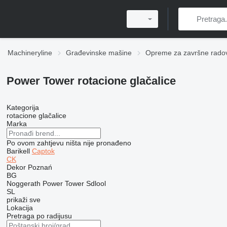
Machineryline
Građevinske mašine
Opreme za završne rado
Power Tower rotacione glačalice
Kategorija
rotacione glačalice
Marka
Po ovom zahtjevu ništa nije pronađeno
Barikell
Captok
CK
Dekor Poznań
BG
Noggerath
Power Tower
Sdlool
SL
prikaži sve
Lokacija
Pretraga po radijusu