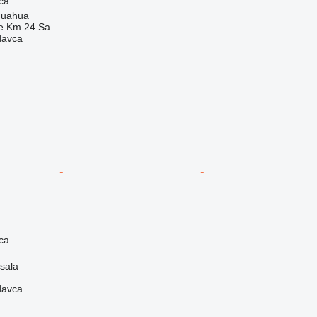
ca
huahua
e Km 24 Sa
davca
ca
sala
davca