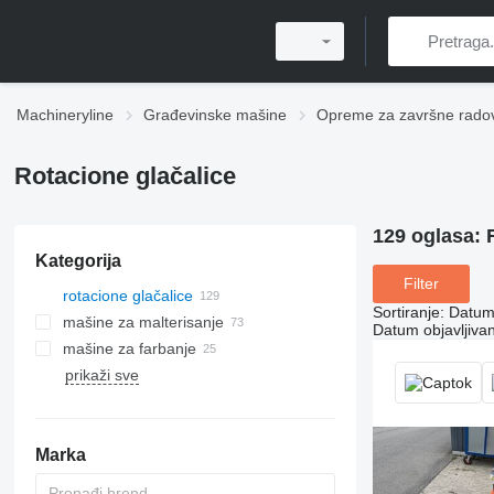
Machineryline
Građevinske mašine
Opreme za završne rado
Rotacione glačalice
129 oglasa:
Kategorija
Filter
rotacione glačalice
Sortiranje
:
Datum 
mašine za malterisanje
Datum objavljivan
mašine za farbanje
prikaži sve
Marka