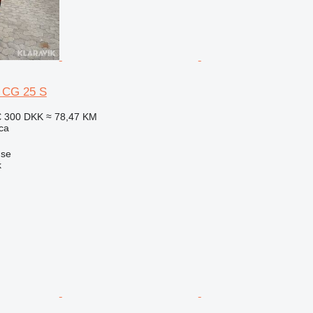
r CG 25 S
€
300 DKK
≈ 78,47 KM
ca
øse
k