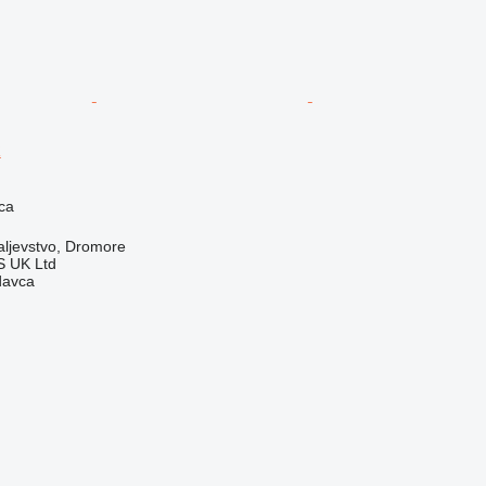
R
ca
aljevstvo, Dromore
 UK Ltd
davca