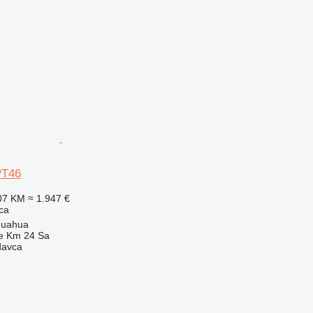
PT46
07 KM
≈ 1.947 €
ca
huahua
e Km 24 Sa
davca