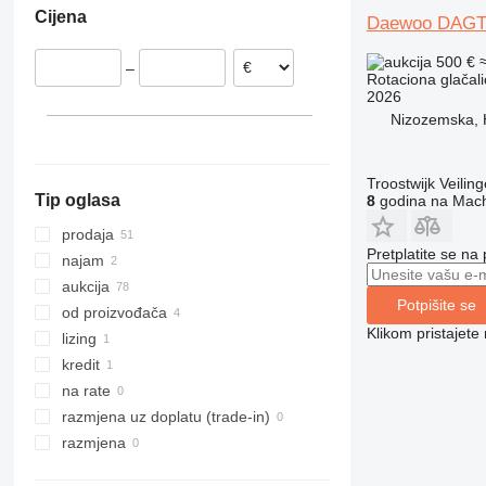
Cijena
Daewoo DAGT
Poljska
Danska
500 €
–
Mađarska
Rotaciona glačali
2026
Belgija
Nizozemska, 
Švedska
prikaži sve
Troostwijk Veiling
Tip oglasa
8
godina na Mach
prodaja
Pretplatite se na
najam
aukcija
Potpišite se
od proizvođača
Klikom pristajet
lizing
kredit
na rate
razmjena uz doplatu (trade-in)
razmjena