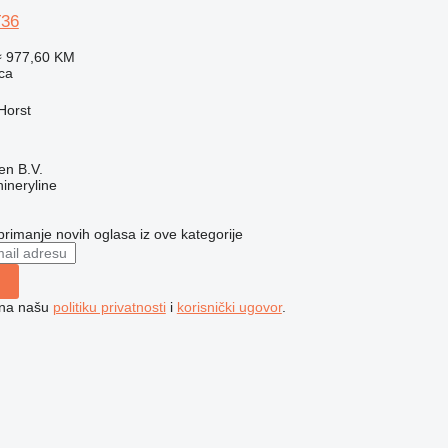
36
≈ 977,60 KM
ca
Horst
en B.V.
ineryline
 primanje novih oglasa iz ove kategorije
e na našu
politiku privatnosti
i
korisnički ugovor
.