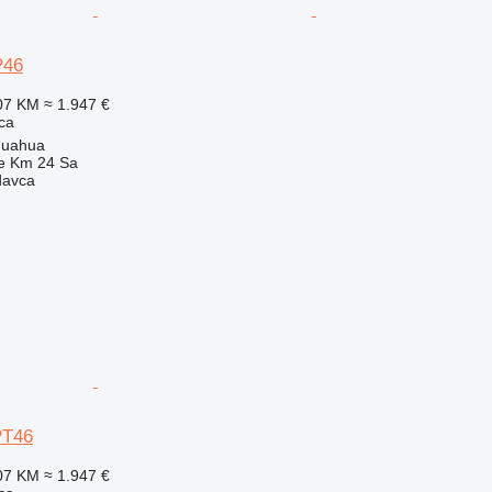
P46
07 KM
≈ 1.947 €
ca
huahua
e Km 24 Sa
davca
PT46
07 KM
≈ 1.947 €