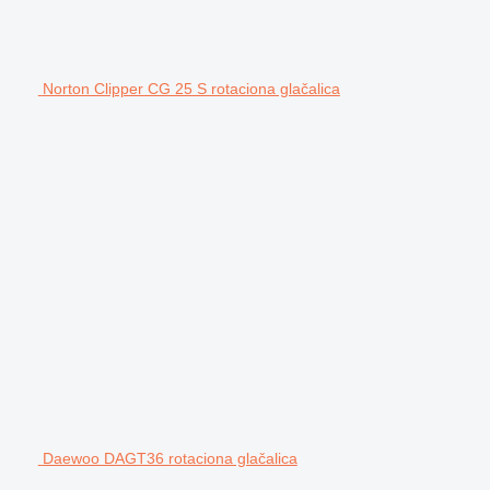
Norton Clipper CG 25 S rotaciona glačalica
Daewoo DAGT36 rotaciona glačalica