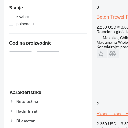
3
Stanje
Beton Trowel 
novi
polovne
2.250 USD
≈ 3.8
Rotaciona glačali
Meksiko, Chi
Maquinaria Wieb
Godina proizvodnje
Kontaktirajte pro
–
Karakteristike
Neto težina
2
Radnih sati
Power Tower 
Dijametar
2.250 USD
≈ 3.8