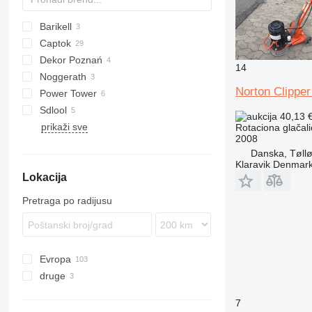
Barikell
Captok
Dekor Poznań
CK
14
Noggerath
BG
BG
Norton Clippe
Power Tower
Sdlool
40,13 
prikaži sve
SL
Rotaciona glačali
2008
Danska, Tøll
Klaravik Denmar
Lokacija
Pretraga po radijusu
Evropa
druge
Španjolska
Njemačka
Čile
7
Ujedinjeno Kraljevstvo
Kolumbija