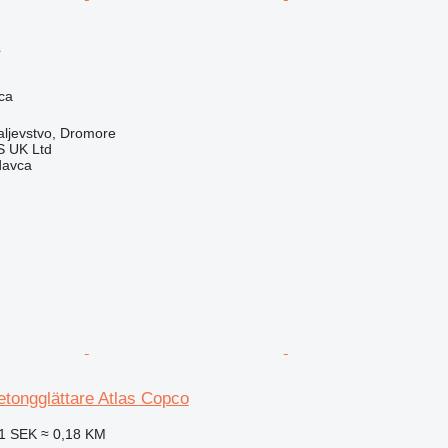
R
ca
aljevstvo, Dromore
 UK Ltd
davca
tongglättare Atlas Copco
1 SEK
≈ 0,18 KM