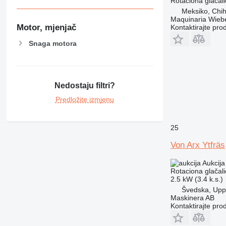
Rotaciona glačali
Meksiko, Chi
Maquinaria Wieb
Motor, mjenjač
Kontaktirajte pro
Snaga motora
Nedostaju filtri?
Predložite izmjenu
25
Von Arx Ytfräs
Aukcija
Rotaciona glačali
2.5 kW (3.4 k.s.)
Švedska, Upp
Maskinera AB
Kontaktirajte pro