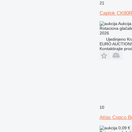
21
Captok CK80
Aukcija
Rotaciona glačali
2026
Ujedinjeno Kr
EURO AUCTIONS
Kontaktirajte pro
10
Atlas Copco Be
0,09 €