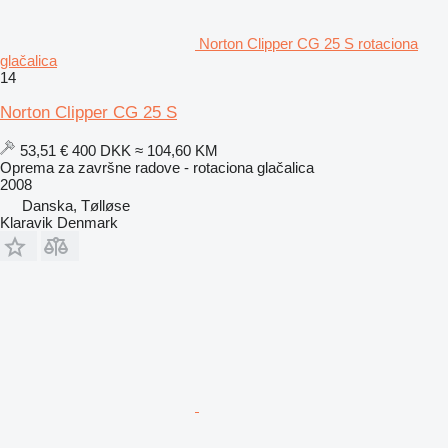
Norton Clipper CG 25 S rotaciona
glačalica
14
Norton Clipper CG 25 S
53,51 €
400 DKK
≈ 104,60 KM
Oprema za završne radove - rotaciona glačalica
2008
Danska, Tølløse
Klaravik Denmark