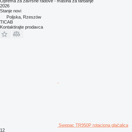
Oprema za završne radove - mašina za farbanje
2026
Stanje
novi
Poljska, Rzeszów
TICAB
Kontaktirajte prodavca
Swepac TR950P rotaciona glačalica
12