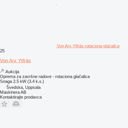
Von Arx Ytfräs rotaciona glačalica
25
Von Arx Ytfräs
Aukcija
Oprema za završne radove - rotaciona glačalica
Snaga
2.5 kW (3.4 k.s.)
Švedska, Uppsala
Maskinera AB
Kontaktirajte prodavca