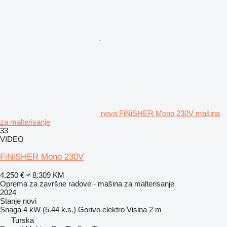
nova FiNiSHER Mono 230V mašina
za malterisanje
33
VIDEO
FiNiSHER Mono 230V
4.250 €
≈ 8.309 KM
Oprema za završne radove - mašina za malterisanje
2024
Stanje
novi
Snaga
4 kW (5.44 k.s.)
Gorivo
elektro
Visina
2 m
Turska