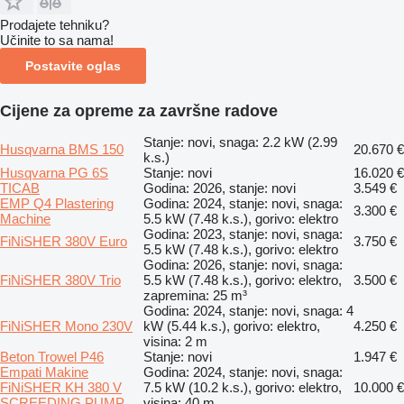
Prodajete tehniku?
Učinite to sa nama!
Postavite oglas
Cijene za opreme za završne radove
Stanje: novi, snaga: 2.2 kW (2.99
Husqvarna BMS 150
20.670 €
k.s.)
Husqvarna PG 6S
Stanje: novi
16.020 €
TICAB
Godina: 2026, stanje: novi
3.549 €
EMP Q4 Plastering
Godina: 2024, stanje: novi, snaga:
3.300 €
Machine
5.5 kW (7.48 k.s.), gorivo: elektro
Godina: 2023, stanje: novi, snaga:
FiNiSHER 380V Euro
3.750 €
5.5 kW (7.48 k.s.), gorivo: elektro
Godina: 2026, stanje: novi, snaga:
FiNiSHER 380V Trio
5.5 kW (7.48 k.s.), gorivo: elektro,
3.500 €
zapremina: 25 m³
Godina: 2024, stanje: novi, snaga: 4
FiNiSHER Mono 230V
kW (5.44 k.s.), gorivo: elektro,
4.250 €
visina: 2 m
Beton Trowel P46
Stanje: novi
1.947 €
Empati Makine
Godina: 2024, stanje: novi, snaga:
FiNiSHER KH 380 V
7.5 kW (10.2 k.s.), gorivo: elektro,
10.000 €
SCREEDING PUMP
visina: 40 m