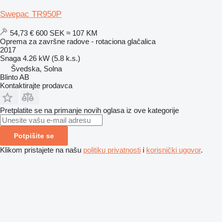
Swepac TR950P
54,73 €
600 SEK
≈ 107 KM
Oprema za završne radove - rotaciona glačalica
2017
Snaga
4.26 kW (5.8 k.s.)
Švedska, Solna
Blinto AB
Kontaktirajte prodavca
Pretplatite se na primanje novih oglasa iz ove kategorije
Potpišite se
Klikom pristajete na našu
politiku privatnosti
i
korisnički ugovor
.