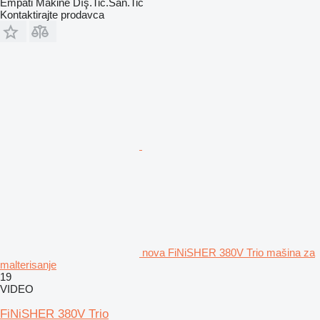
Empati Makine Dış.Tic.San.Tic
Kontaktirajte prodavca
nova FiNiSHER 380V Trio mašina za
malterisanje
19
VIDEO
FiNiSHER 380V Trio