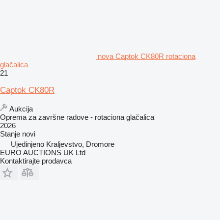
nova Captok CK80R rotaciona
glačalica
21
Captok CK80R
Aukcija
Oprema za završne radove - rotaciona glačalica
2026
Stanje
novi
Ujedinjeno Kraljevstvo, Dromore
EURO AUCTIONS UK Ltd
Kontaktirajte prodavca