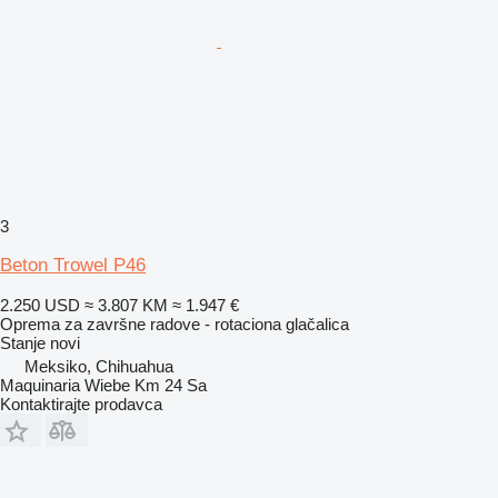
3
Beton Trowel P46
2.250 USD
≈ 3.807 KM
≈ 1.947 €
Oprema za završne radove - rotaciona glačalica
Stanje
novi
Meksiko, Chihuahua
Maquinaria Wiebe Km 24 Sa
Kontaktirajte prodavca