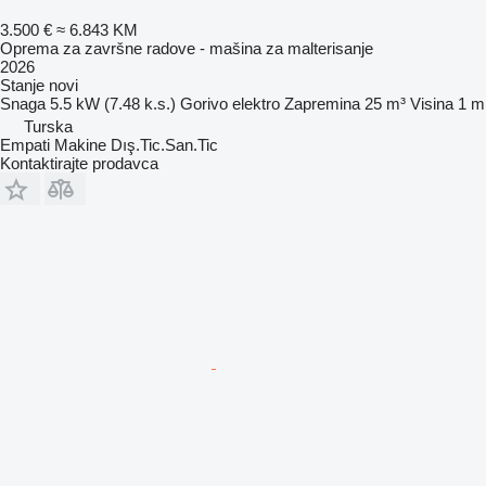
3.500 €
≈ 6.843 KM
Oprema za završne radove - mašina za malterisanje
2026
Stanje
novi
Snaga
5.5 kW (7.48 k.s.)
Gorivo
elektro
Zapremina
25 m³
Visina
1 m
Turska
Empati Makine Dış.Tic.San.Tic
Kontaktirajte prodavca