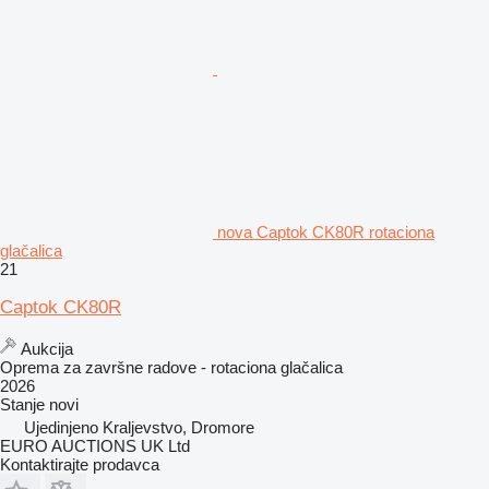
nova Captok CK80R rotaciona
glačalica
21
Captok CK80R
Aukcija
Oprema za završne radove - rotaciona glačalica
2026
Stanje
novi
Ujedinjeno Kraljevstvo, Dromore
EURO AUCTIONS UK Ltd
Kontaktirajte prodavca