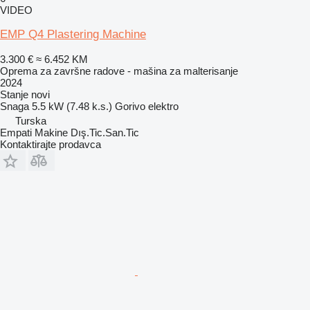
VIDEO
EMP Q4 Plastering Machine
3.300 €
≈ 6.452 KM
Oprema za završne radove - mašina za malterisanje
2024
Stanje
novi
Snaga
5.5 kW (7.48 k.s.)
Gorivo
elektro
Turska
Empati Makine Dış.Tic.San.Tic
Kontaktirajte prodavca