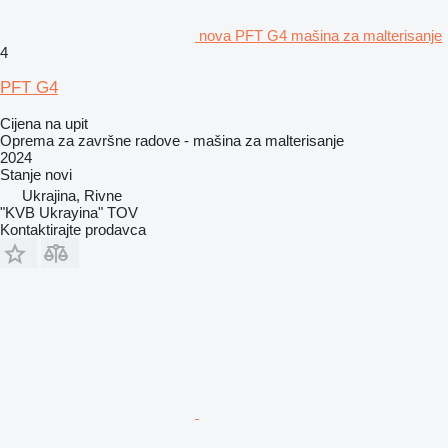
nova PFT G4 mašina za malterisanje
4
PFT G4
Cijena na upit
Oprema za završne radove - mašina za malterisanje
2024
Stanje
novi
Ukrajina, Rivne
"KVB Ukrayina" TOV
Kontaktirajte prodavca