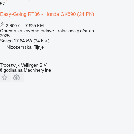
57
Easy-Going RT36 - Honda GX690 (24 PK)
3.900 €
≈ 7.625 KM
Oprema za završne radove - rotaciona glačalica
2025
Snaga
17.64 kW (24 k.s.)
Nizozemska, Tijnje
Troostwijk Veilingen B.V.
8
godina na Machineryline