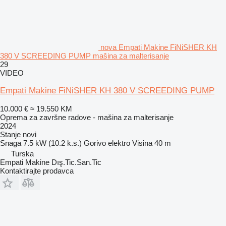
nova Empati Makine FiNiSHER KH
380 V SCREEDING PUMP mašina za malterisanje
29
VIDEO
Empati Makine FiNiSHER KH 380 V SCREEDING PUMP
10.000 €
≈ 19.550 KM
Oprema za završne radove - mašina za malterisanje
2024
Stanje
novi
Snaga
7.5 kW (10.2 k.s.)
Gorivo
elektro
Visina
40 m
Turska
Empati Makine Dış.Tic.San.Tic
Kontaktirajte prodavca