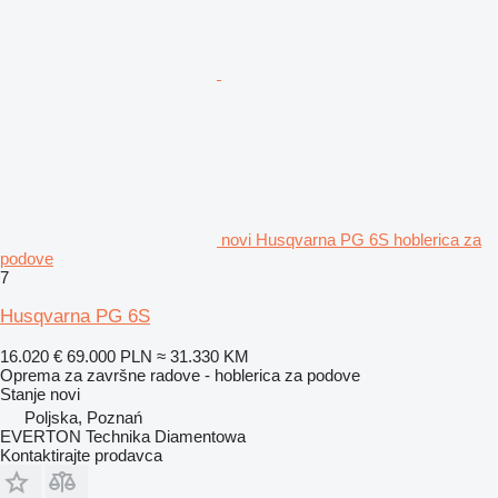
novi Husqvarna PG 6S hoblerica za
podove
7
Husqvarna PG 6S
16.020 €
69.000 PLN
≈ 31.330 KM
Oprema za završne radove - hoblerica za podove
Stanje
novi
Poljska, Poznań
EVERTON Technika Diamentowa
Kontaktirajte prodavca