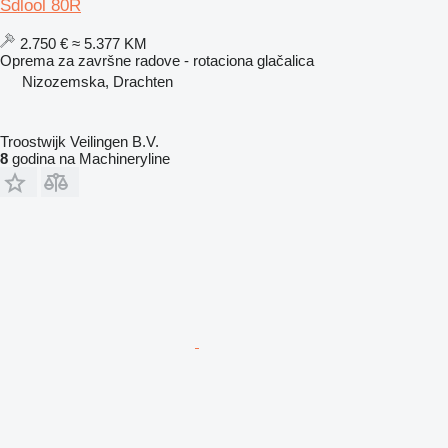
Sdlool 80R
2.750 €
≈ 5.377 KM
Oprema za završne radove - rotaciona glačalica
Nizozemska, Drachten
Troostwijk Veilingen B.V.
8
godina na Machineryline