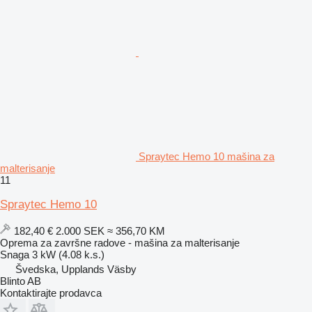
Spraytec Hemo 10 mašina za
malterisanje
11
Spraytec Hemo 10
182,40 €
2.000 SEK
≈ 356,70 KM
Oprema za završne radove - mašina za malterisanje
Snaga
3 kW (4.08 k.s.)
Švedska, Upplands Väsby
Blinto AB
Kontaktirajte prodavca