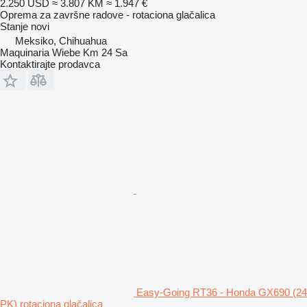
2.250 USD
≈ 3.807 KM
≈ 1.947 €
Oprema za završne radove - rotaciona glačalica
Stanje
novi
Meksiko, Chihuahua
Maquinaria Wiebe Km 24 Sa
Kontaktirajte prodavca
Easy-Going RT36 - Honda GX690 (24
PK) rotaciona glačalica