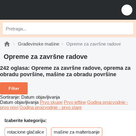
Građevinske mašine
Opreme za završne radove
Opreme za završne radove
242 oglasa:
Opreme za završne radove, oprema za
obradu površine, mašine za obradu površine
Filter
Sortiranje
:
Datum objavljivanja
Datum objavljivanja
Prvo skupe
Prvo jeftine
Godina proizvodnje -
prvo novi
Godina proizvodnje - prvo stare
Izaberite kategoriju:
rotacione glačalice
mašine za malterisanje