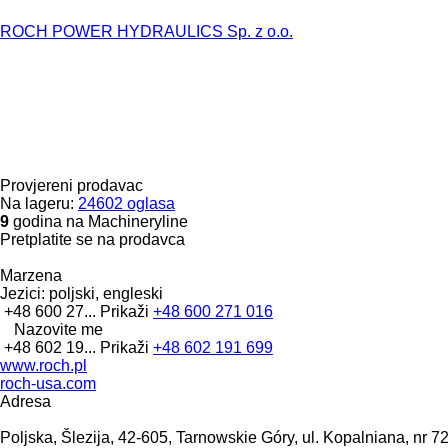
ROCH POWER HYDRAULICS Sp. z o.o.
Provjereni prodavac
Na lageru:
24602 oglasa
9
godina na Machineryline
Pretplatite se na prodavca
Marzena
Jezici:
poljski, engleski
+48 600 27...
Prikaži
+48 600 271 016
Nazovite me
+48 602 19...
Prikaži
+48 602 191 699
www.roch.pl
roch-usa.com
Adresa
Poljska, Šlezija, 42-605, Tarnowskie Góry, ul. Kopalniana, nr 7