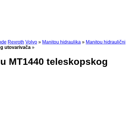
nde
Rexroth
Volvo
»
Manitou hidraulika
»
Manitou hidraulični
g utovarivača
»
tou MT1440 teleskopskog