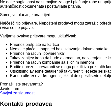
Ne dajte saglasnost na sumnjive zaloge i plaćanje robe unaprije
autentičnost dokumenata i postavljajte pitanja.
Sumnjivo plaćanje unaprijed
Najčešći tip prijevare. Nepošteni prodavci mogu zatražiti određ
i više se ne pojave.
Varijante ovakve prijevare mogu uključivati:
Prijenos pretplate na karticu
Nemojte plaćati unaprijed bez izdavanja dokumenata koji
Prijenos na račun "povjerenika"
Takav zahtjev treba da bude alarmantan, najvjerojatnije 
Prijenos na račun kompanije sa sličnim imenom
Budite oprezni, prevaranti se mogu prikriti iza poznatih 
Utskiftning av egne detaljer på fakturaen til et ekte selska
Bør du utfører overføringen, sjekk at de spesifiserte detalje
Pronašli ste prevaranta?
Javite nam
Savjeti za sigurnost
Kontakti prodavca