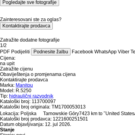
Pogledajte sve fotografije
Zainteresovani ste za oglas?
Kontaktirajte prodavca
Zatražite dodatne fotografije
1/2
PDF
Podijeliti
Podnesite žalbu
Facebook
WhatsApp
Viber
T
Cijena:
na upit
Zatražite cijenu
Obaviještenja o promjenama cijena
Kontaktirajte prodavca
Marka:
Manitou
Model:
R.5250
Tip:
hidraulični razvodnik
Kataloški broj:
113700097
Kataloški broj originala:
TM1700053013
Lokacija:
Poljska
Tarnowskie Góry
7423 km to "United State
Kataloški broj prodavca:
1221600251501
Datum objavljivanja:
12. jul 2026.
Stanje