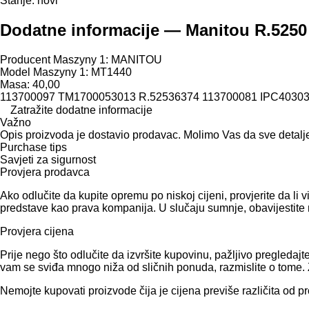
Stanje:
novi
Dodatne informacije — Manitou R.5250 
Producent Maszyny 1: MANITOU
Model Maszyny 1: MT1440
Masa: 40,00
113700097 TM1700053013 R.52536374 113700081 IPC40303
Zatražite dodatne informacije
Važno
Opis proizvoda je dostavio prodavac. Molimo Vas da sve detalj
Purchase tips
Savjeti za sigurnost
Provjera prodavca
Ako odlučite da kupite opremu po niskoj cijeni, provjerite da l
predstave kao prava kompanija. U slučaju sumnje, obavijestite 
Provjera cijena
Prije nego što odlučite da izvršite kupovinu, pažljivo pregled
vam se sviđa mnogo niža od sličnih ponuda, razmislite o tome. Zn
Nemojte kupovati proizvode čija je cijena previše različita od p