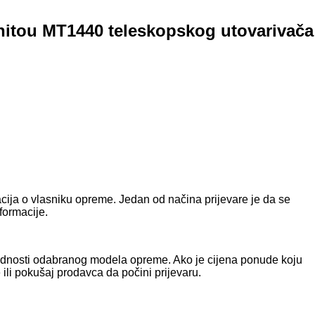
nitou MT1440 teleskopskog utovarivačа
macija o vlasniku opreme. Jedan od načina prijevare je da se
formacije.
rijednosti odabranog modela opreme. Ako je cijena ponude koju
ili pokušaj prodavca da počini prijevaru.