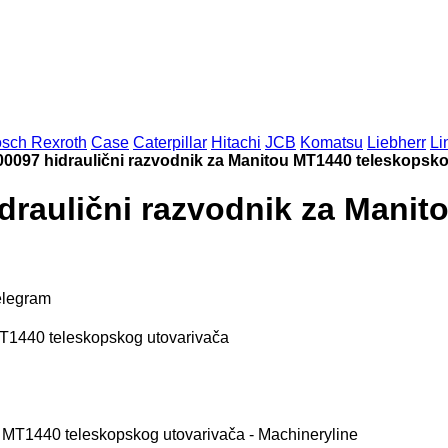
sch Rexroth
Case
Caterpillar
Hitachi
JCB
Komatsu
Liebherr
Li
0097 hidraulični razvodnik za Manitou MT1440 teleskopsko
draulični razvodnik za Mani
elegram
MT1440 teleskopskog utovarivača