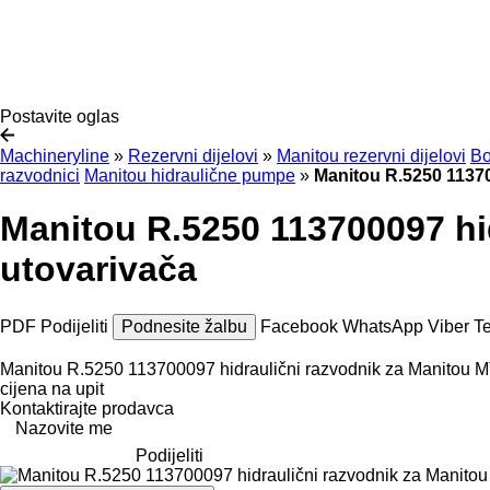
Postavite oglas
Machineryline
»
Rezervni dijelovi
»
Manitou rezervni dijelovi
Bo
razvodnici
Manitou hidraulične pumpe
»
Manitou R.5250 11370
Manitou R.5250 113700097 hi
utovarivača
PDF
Podijeliti
Podnesite žalbu
Facebook
WhatsApp
Viber
T
Manitou R.5250 113700097 hidraulični razvodnik za Manitou 
cijena na upit
Kontaktirajte prodavca
Nazovite me
Podijeliti