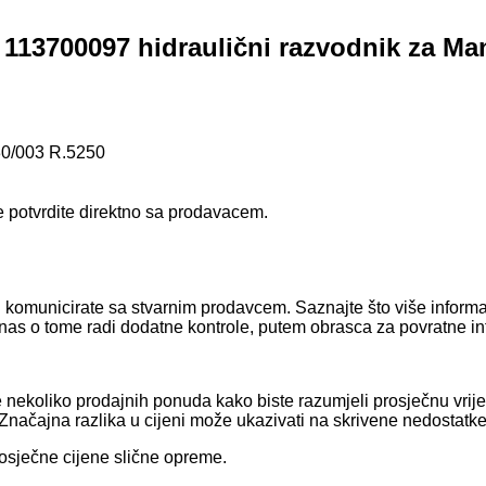
113700097 hidraulični razvodnik za Ma
0/003 R.5250
e potvrdite direktno sa prodavacem.
i vi komunicirate sa stvarnim prodavcem. Saznajte što više infor
nas o tome radi dodatne kontrole, putem obrasca za povratne in
ajte nekoliko prodajnih ponuda kako biste razumjeli prosječnu v
ačajna razlika u cijeni može ukazivati ​​na skrivene nedostatke 
rosječne cijene slične opreme.