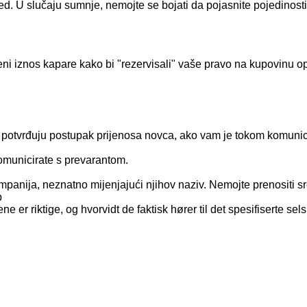
d. U slučaju sumnje, nemojte se bojati da pojasnite pojedinosti,
eni iznos kapare kako bi "rezervisali" vaše pravo na kupovinu o
 potvrđuju postupak prijenosa novca, ako vam je tokom komunic
komunicirate s prevarantom.
kompanija, neznatno mijenjajući njihov naziv. Nemojte prenositi 
p
ne er riktige, og hvorvidt de faktisk hører til det spesifiserte sel