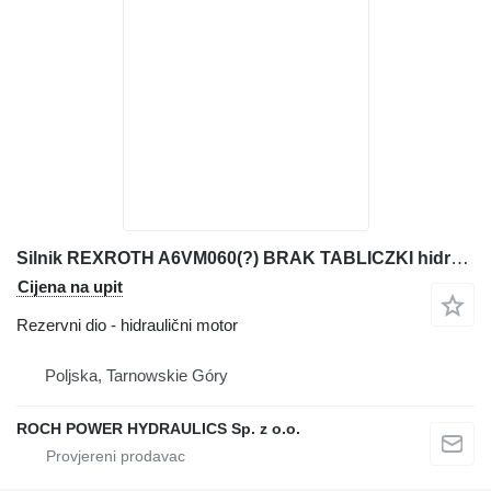
Silnik REXROTH A6VM060(?) BRAK TABLICZKI hidraulični motor za Liebherr L538 prednjeg utovarivača
Cijena na upit
Rezervni dio - hidraulični motor
Poljska, Tarnowskie Góry
ROCH POWER HYDRAULICS Sp. z o.o.