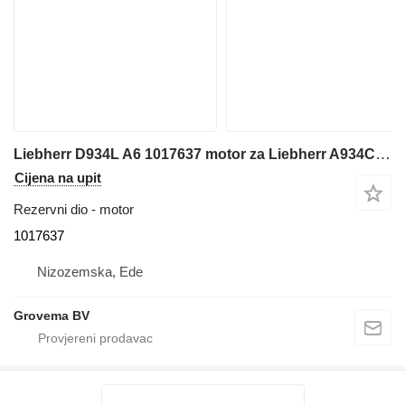
Liebherr D934L A6 1017637 motor za Liebherr A934C Li EDC / A934C Li / A934C HD LITRONIC bagera
Cijena na upit
Rezervni dio - motor
1017637
Nizozemska, Ede
Grovema BV