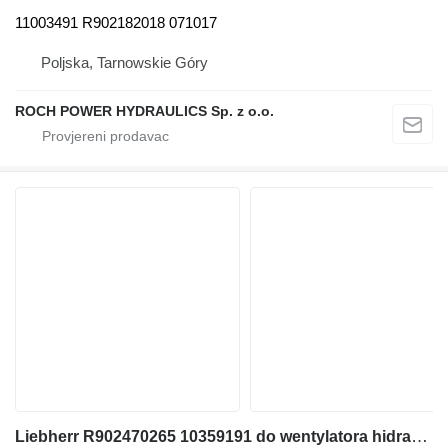
11003491 R902182018 071017
Poljska, Tarnowskie Góry
ROCH POWER HYDRAULICS Sp. z o.o.
Liebherr R902470265 10359191 do wentylatora hidraulični motor za Liebherr R946 bagera