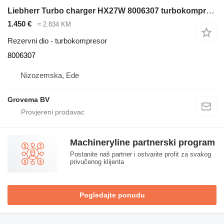
Liebherr Turbo charger HX27W 8006307 turbokompresor za građevinske mašine
1.450 €
≈ 2.834 KM
Rezervni dio - turbokompresor
8006307
Nizozemska, Ede
Grovema BV
Machineryline partnerski program
Postanite naš partner i ostvarite profit za svakog
privučenog klijenta
Pogledajte ponudu