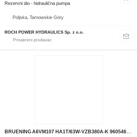
Rezervni dio - hidraulična pumpa
Poljska, Tarnowskie Góry
ROCH POWER HYDRAULICS Sp. z o.o.
BRUENING A6VM107 HA1T/63W-VZB380A-K 9605461 hidraulični motor za Liebherr A312 bagera