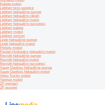
Kubota motori
Liebherr brze spojnice
Liebherr hidraulične pumpe
Liebherr hidraulični cilindri
Liebherr hidraulični motori
Liebherr hidraulični razvodnici
Liebherr kabine
Liebherr motori
Liebherr senzori
Linde hidraulične pumpe
Linde hidraulični motori
Perkins motori
Poclain Hydraulics hidraulični motori
Rexroth hidraulične pumpe
Rexroth hidraulični motori
Rexroth hidraulični razvodnici
Sauer-Danfoss hidraulične pumpe
Sauer-Danfoss hidraulični motori
Volvo Trucks motori
Yanmar motori
ZF mjenjači
ZF osovine