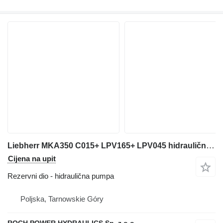
Liebherr MKA350 C015+ LPV165+ LPV045 hidraulična pumpa za Liebherr 964 bagera
Cijena na upit
Rezervni dio - hidraulična pumpa
Poljska, Tarnowskie Góry
ROCH POWER HYDRAULICS Sp. z o.o.