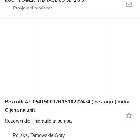
Rexroth AL 0541500076 1518222474 ( bez agre) hidraulična pumpa za Liebherr L556 2+2 prednjeg utovarivača
Cijena na upit
Rezervni dio - hidraulična pumpa
Poljska, Tarnowskie Góry