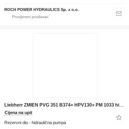
ROCH POWER HYDRAULICS Sp. z o.o.
Liebherr ZMIEN PVG 351 B374+ HPV130+ PM 1033 hidraulična pumpa za Liebherr 634 utovarivača gusjeničara
Cijena na upit
Rezervni dio - hidraulična pumpa