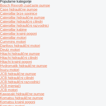
Popularne kategorije
Bosch Rexroth zupčaste pumpe
Case hidraulične pumpe
Caterpillar brze spojnice
Caterpillar hidraulične pumpe
Caterpillar hidraulični cilindri
Caterpillar hidraulični razvodnici
Caterpillar kabine
Caterpillar krajnji pogoni
Caterpillar motori
Cummins motori
Danfoss hidraulični motori
Deutz motori
Hitachi hidraulične pumpe
Hitachi hidraulični cilindri
Hitachi krajnji pogoni
Hydromatik hidraulične pumpe
Isuzu motori
JCB hidraulične pumpe
JCB hidraulični cilindri
JCB hidraulični razvodnici
JCB mjenjači
JCB motori
Kawasaki hidraulične pumpe
Komatsu hidraulične pumpe
Komatsu krajnji pogoni
Komatsu motori