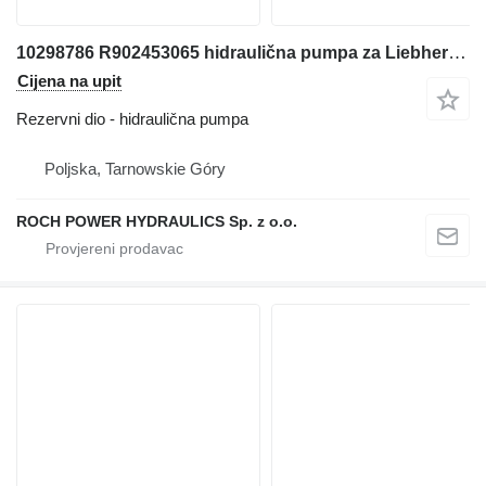
10298786 R902453065 hidraulična pumpa za Liebherr A944C, A934C, A315 bagera
Cijena na upit
Rezervni dio - hidraulična pumpa
Poljska, Tarnowskie Góry
ROCH POWER HYDRAULICS Sp. z o.o.