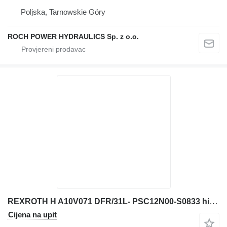
Poljska, Tarnowskie Góry
ROCH POWER HYDRAULICS Sp. z o.o.
REXROTH H A10V071 DFR/31L- PSC12N00-S0833 hidraulična pumpa za Liebherr 564 2+2 prednjeg utovarivača
Cijena na upit