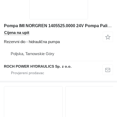
Pompa IMI NORGREN 1405525.0000 24V Pompa Paliwa hidraulična pumpa za Liebherr 566 2+2 prednjeg utovarivača
Cijena na upit
Rezervni dio - hidraulična pumpa
Poljska, Tarnowskie Góry
ROCH POWER HYDRAULICS Sp. z o.o.