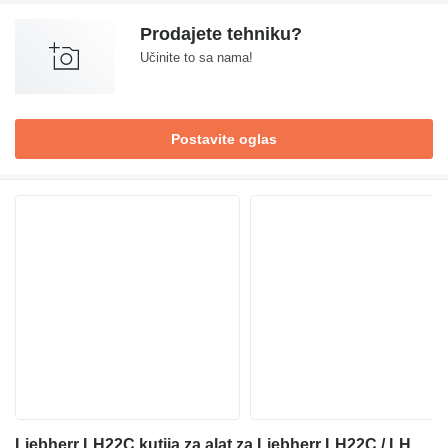
Prodajete tehniku?
Učinite to sa nama!
Postavite oglas
Liebherr LH22C kutija za alat za Liebherr LH22C / LH22M / LH24M bagera