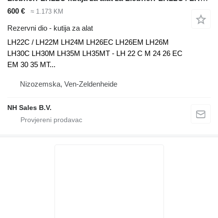
600 €
≈ 1.173 KM
Rezervni dio - kutija za alat
LH22C / LH22M LH24M LH26EC LH26EM LH26M
LH30C LH30M LH35M LH35MT - LH 22 C M 24 26 EC
EM 30 35 MT...
Nizozemska, Ven-Zeldenheide
NH Sales B.V.