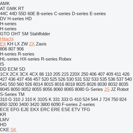
AMK
AT
GMK
RT
44C
44D
55D
60E
B-series
C-series
D-series
E-series
DV
H-series
HD
H-series
H-series
GTO
OHT
SM
Stahlfolder
Hitachi
EX
KH
LX
ZW
ZX
Zaxis
806
807
906
H-series
R-series
HL-series
HX-series
R-series
Robex
IS
DD
ECM
SD
1CX
2CX
3CX
4CX
86
110
205
215
220X
250
406
407
409
411
426
427
436
437
456
457
520
525
526
530
531
532
533
535
536
537
540
541
550
560
926
8014
8015
8016
8018
8025
8026
8030
8032
8035
8045
8050
8052
8055
8056
8060
8065
8080
G-Series
JS
JZ
Robot
S-Series
TM
310 G
310 J
310 K
310S K
331
333 G
410
524
544 J
724
750
824
850
3200
3400
3420
3800
6090
F-series
Z-series
ECE
EFG
EJE
EKX
ERC
ERE
ESE
ETV
TFG
KR
LMV
HD
CKE
SK