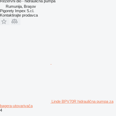
Rezervni dio - hidraulična pumpa
Rumunija, Braşov
Pigorety Impex S.r.l.
Kontaktirajte prodavca
Linde BPV70R hidraulična pumpa za
bagerа-utovarivačа
4