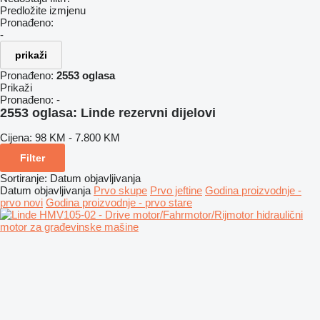
Predložite izmjenu
Pronađeno:
-
prikaži
Pronađeno:
2553 oglasa
Prikaži
Pronađeno:
-
2553 oglasa:
Linde rezervni dijelovi
Cijena:
98 KM - 7.800 KM
Filter
Sortiranje
:
Datum objavljivanja
Datum objavljivanja
Prvo skupe
Prvo jeftine
Godina proizvodnje -
prvo novi
Godina proizvodnje - prvo stare