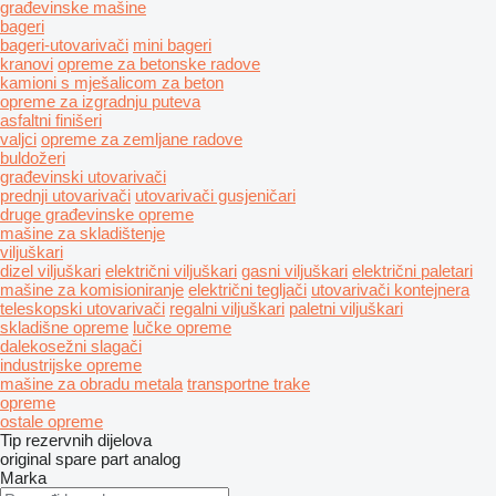
građevinske mašine
bageri
bageri-utovarivači
mini bageri
kranovi
opreme za betonske radove
kamioni s mješalicom za beton
opreme za izgradnju puteva
asfaltni finišeri
valjci
opreme za zemljane radove
buldožeri
građevinski utovarivači
prednji utovarivači
utovarivači gusjeničari
druge građevinske opreme
mašine za skladištenje
viljuškari
dizel viljuškari
električni viljuškari
gasni viljuškari
električni paletari
mašine za komisioniranje
električni tegljači
utovarivači kontejnera
teleskopski utovarivači
regalni viljuškari
paletni viljuškari
skladišne opreme
lučke opreme
dalekosežni slagači
industrijske opreme
mašine za obradu metala
transportne trake
opreme
ostale opreme
Tip rezervnih dijelova
original spare part
analog
Marka