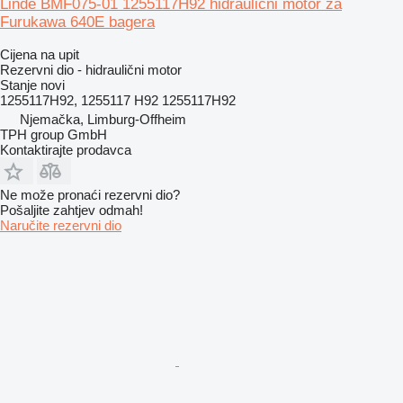
Linde BMF075-01 1255117H92 hidraulični motor za
Furukawa 640E bagera
Cijena na upit
Rezervni dio - hidraulični motor
Stanje
novi
1255117H92, 1255117 H92 1255117H92
Njemačka, Limburg-Offheim
TPH group GmbH
Kontaktirajte prodavca
Ne može pronaći rezervni dio?
Pošaljite zahtjev odmah!
Naručite rezervni dio