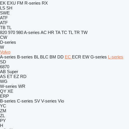
EK
EXU
FM
R-series
RX
LS
SH
SWE
ATF
ATF
TB
TL
820
970
980
A-series
AC
HR
TA
TC
TL
TR
TW
CW
D-series
W
Volvo
A-series
B-series
BL
BLC
BM
DD
EC
ECR
EW
G-series
L-series
SD
6870
AB
Super
AS
ET
EZ
RD
WG
W-series
WR
QY
XE
ERP
B-series
C-series
SV
V-series
Vio
YC
ZM
ZL
PY
H