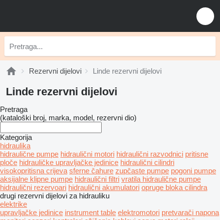
Rezervni dijelovi
Linde rezervni dijelovi
Linde rezervni dijelovi
Pretraga
(kataloški broj, marka, model, rezervni dio)
Kategorija
hidraulika
hidraulične pumpe
hidraulični motori
hidraulični razvodnici
pritisne
ploče
hidrauličke upravljačke jedinice
hidraulični cilindri
visokopritisna crijeva
sferne čahure
zupčaste pumpe
pogoni pumpe
aksijalne klipne pumpe
hidraulični filtri
vratila hidraulične pumpe
hidraulični rezervoari
hidraulični akumulatori
opruge bloka cilindra
drugi rezervni dijelovi za hidrauliku
elektrike
upravljačke jedinice
instrument table
elektromotori
pretvarači napona