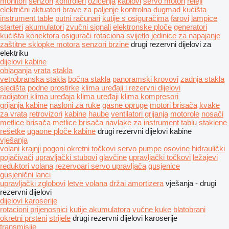
monitori
senzori
kontroleri
ožičenja
kablovi
servo motori
releji
električni aktuatori
brave za paljenje
kontrolna dugmad
kućišta
instrument table
putni računari
kutije s osiguračima
farovi
lampice
starteri
akumulatori
zvučni signali
elektronske ploče
generatori
kućišta konektora
osigurači
rotaciona svijetlo
jedinice za napajanje
zaštitne sklopke motora
senzori brzine
drugi rezervni dijelovi za
elektriku
dijelovi kabine
oblaganja
vrata
stakla
vetrobranska stakla
bočna stakla
panoramski krovovi
zadnja stakla
sjedišta
podne prostirke
klima uređaji i rezervni dijelovi
radijatori klima uređaja
klima uređaji
klima kompresori
grijanja kabine
nasloni za ruke
gasne opruge
motori brisača
kvake
za vrata
retrovizori
kabine
haube
ventilatori grijanja
motorole
nosači
metlice brisača
metlice brisača
navlake za instrument tablu
staklene
rešetke
ugaone ploče kabine
drugi rezervni dijelovi kabine
vješanja
volani
krajnji pogoni
okretni točkovi
servo pumpe
osovine
hidraulički
pojačivači
upravljački stubovi
glavčine
upravljački točkovi
ležajevi
reduktori volana
rezervoari servo upravljača
gusjenice
gusjenični lanci
upravljački zglobovi
letve volana
držai amortizera
vješanja - drugi
rezervni dijelovi
dijelovi karoserije
rotacioni prijenosnici
kutije akumulatora
vučne kuke
blatobrani
okretni prsteni
strijele
drugi rezervni dijelovi karoserije
transmisije