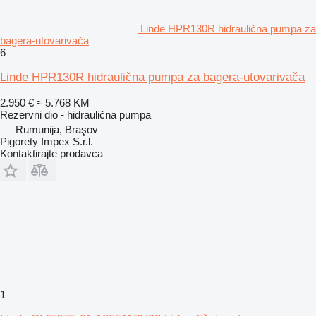
Linde HPR130R hidraulična pumpa za
bagerа-utovarivačа
6
Linde HPR130R hidraulična pumpa za bagera-utovarivača
2.950 €
≈ 5.768 KM
Rezervni dio - hidraulična pumpa
Rumunija, Braşov
Pigorety Impex S.r.l.
Kontaktirajte prodavca
1