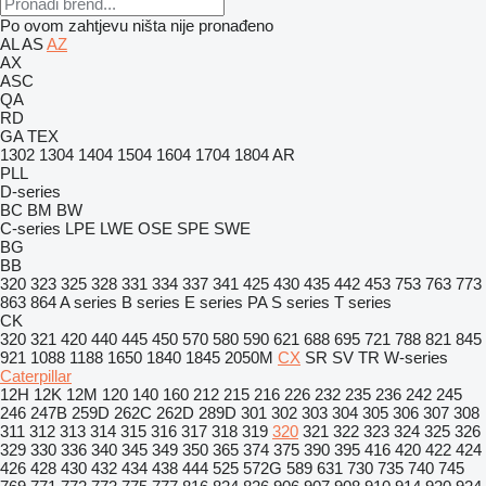
Po ovom zahtjevu ništa nije pronađeno
AL
AS
AZ
AX
ASC
QA
RD
GA
TEX
1302
1304
1404
1504
1604
1704
1804
AR
PLL
D-series
BC
BM
BW
C-series
LPE
LWE
OSE
SPE
SWE
BG
BB
320
323
325
328
331
334
337
341
425
430
435
442
453
753
763
773
863
864
A series
B series
E series
PA
S series
T series
CK
320
321
420
440
445
450
570
580
590
621
688
695
721
788
821
845
921
1088
1188
1650
1840
1845
2050M
CX
SR
SV
TR
W-series
Caterpillar
12H
12K
12M
120
140
160
212
215
216
226
232
235
236
242
245
246
247B
259D
262C
262D
289D
301
302
303
304
305
306
307
308
311
312
313
314
315
316
317
318
319
320
321
322
323
324
325
326
329
330
336
340
345
349
350
365
374
375
390
395
416
420
422
424
426
428
430
432
434
438
444
525
572G
589
631
730
735
740
745