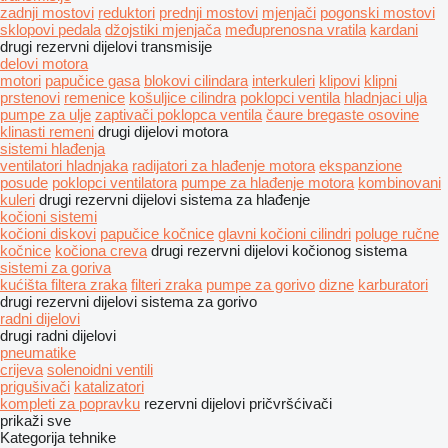
zadnji mostovi
reduktori
prednji mostovi
mjenjači
pogonski mostovi
sklopovi pedala
džojstiki mjenjača
međuprenosna vratila
kardani
drugi rezervni dijelovi transmisije
delovi motora
motori
papučice gasa
blokovi cilindara
interkuleri
klipovi
klipni
prstenovi
remenice
košuljice cilindra
poklopci ventila
hladnjaci ulja
pumpe za ulje
zaptivači poklopca ventila
čaure bregaste osovine
klinasti remeni
drugi dijelovi motora
sistemi hlađenja
ventilatori hladnjaka
radijatori za hlađenje motora
ekspanzione
posude
poklopci ventilatora
pumpe za hlađenje motora
kombinovani
kuleri
drugi rezervni dijelovi sistema za hlađenje
kočioni sistemi
kočioni diskovi
papučice kočnice
glavni kočioni cilindri
poluge ručne
kočnice
kočiona creva
drugi rezervni dijelovi kočionog sistema
sistemi za goriva
kućišta filtera zraka
filteri zraka
pumpe za gorivo
dizne
karburatori
drugi rezervni dijelovi sistema za gorivo
radni dijelovi
drugi radni dijelovi
pneumatikе
crijeva
solenoidni ventili
prigušivači
katalizatori
kompleti za popravku
rezervni dijelovi
pričvršćivači
prikaži sve
Kategorija tehnike