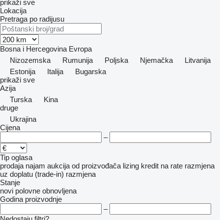
prikaži sve
Lokacija
Pretraga po radijusu
Bosna i Hercegovina
Evropa
Nizozemska
Rumunija
Poljska
Njemačka
Litvanija
Estonija
Italija
Bugarska
prikaži sve
Azija
Turska
Kina
druge
Ukrajina
Cijena
–
Tip oglasa
prodaja
najam
aukcija
od proizvođača
lizing
kredit
na rate
razmjena
uz doplatu (trade-in)
razmjena
Stanje
novi
polovne
obnovljena
Godina proizvodnje
–
Nedostaju filtri?