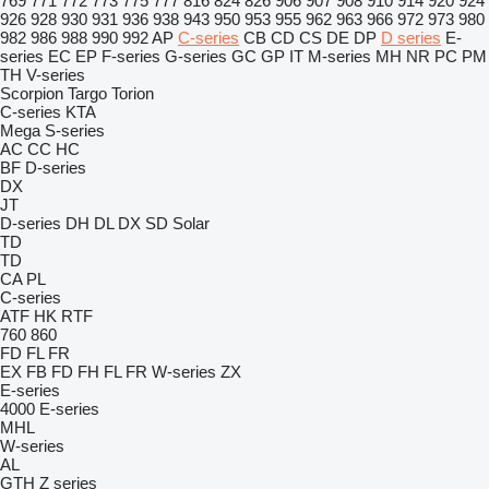
769
771
772
773
775
777
816
824
826
906
907
908
910
914
920
924
926
928
930
931
936
938
943
950
953
955
962
963
966
972
973
980
982
986
988
990
992
AP
C-series
CB
CD
CS
DE
DP
D series
E-
series
EC
EP
F-series
G-series
GC
GP
IT
M-series
MH
NR
PC
PM
TH
V-series
Scorpion
Targo
Torion
C-series
KTA
Mega
S-series
AC
CC
HC
BF
D-series
DX
JT
D-series
DH
DL
DX
SD
Solar
TD
TD
CA
PL
C-series
ATF
HK
RTF
760
860
FD
FL
FR
EX
FB
FD
FH
FL
FR
W-series
ZX
E-series
4000
E-series
MHL
W-series
AL
GTH
Z series