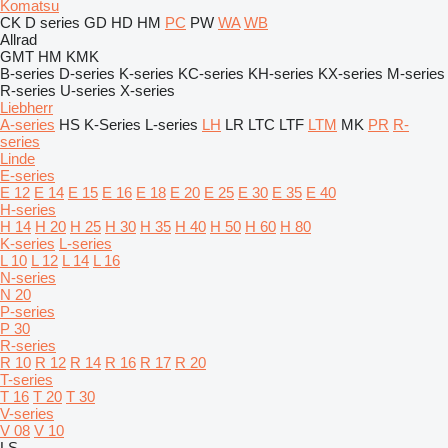
Komatsu
CK
D series
GD
HD
HM
PC
PW
WA
WB
Allrad
GMT
HM
KMK
B-series
D-series
K-series
KC-series
KH-series
KX-series
M-series
R-series
U-series
X-series
Liebherr
A-series
HS
K-Series
L-series
LH
LR
LTC
LTF
LTM
MK
PR
R-
series
Linde
E-series
E 12
E 14
E 15
E 16
E 18
E 20
E 25
E 30
E 35
E 40
H-series
H 14
H 20
H 25
H 30
H 35
H 40
H 50
H 60
H 80
K-series
L-series
L 10
L 12
L 14
L 16
N-series
N 20
P-series
P 30
R-series
R 10
R 12
R 14
R 16
R 17
R 20
T-series
T 16
T 20
T 30
V-series
V 08
V 10
LS