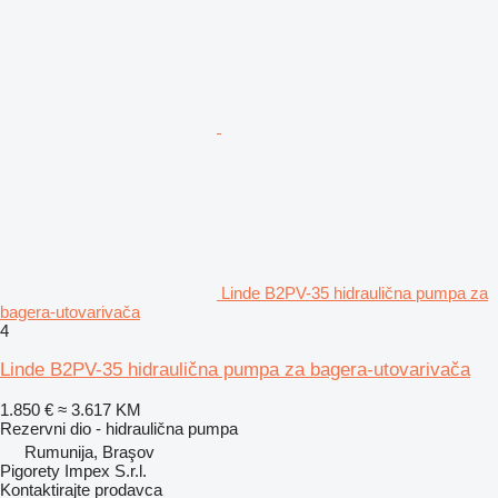
Linde B2PV-35 hidraulična pumpa za
bagerа-utovarivačа
4
Linde B2PV-35 hidraulična pumpa za bagera-utovarivača
1.850 €
≈ 3.617 KM
Rezervni dio - hidraulična pumpa
Rumunija, Braşov
Pigorety Impex S.r.l.
Kontaktirajte prodavca