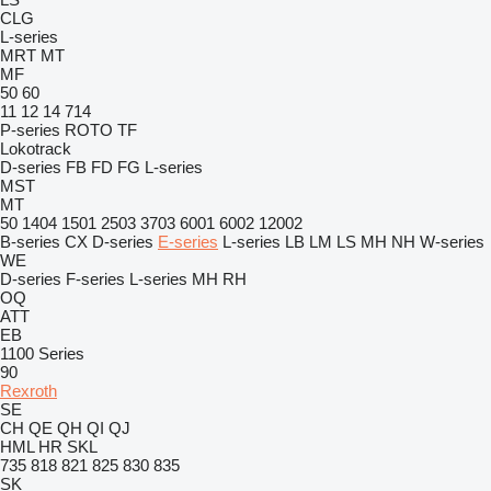
CLG
L-series
MRT
MT
MF
50
60
11
12
14
714
P-series
ROTO
TF
Lokotrack
D-series
FB
FD
FG
L-series
MST
MT
50
1404
1501
2503
3703
6001
6002
12002
B-series
CX
D-series
E-series
L-series
LB
LM
LS
MH
NH
W-series
WE
D-series
F-series
L-series
MH
RH
OQ
ATT
EB
1100 Series
90
Rexroth
SE
CH
QE
QH
QI
QJ
HML
HR
SKL
735
818
821
825
830
835
SK