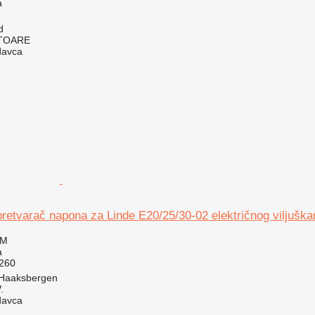
a
d
ITOARE
davca
retvarač napona za Linde E20/25/30-02 električnog viljuška
KM
a
260
 Haaksbergen
.
davca