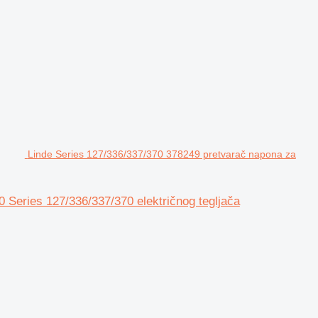
Linde Series 127/336/337/370 378249 pretvarač napona za
Series 127/336/337/370 električnog tegljača