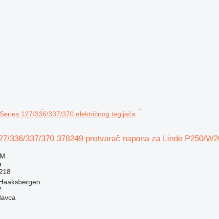
eries 127/336/337/370 električnog tegljača
27/336/337/370 378249 pretvarač napona za Linde P250/W20 
KM
a
218
 Haaksbergen
.
davca