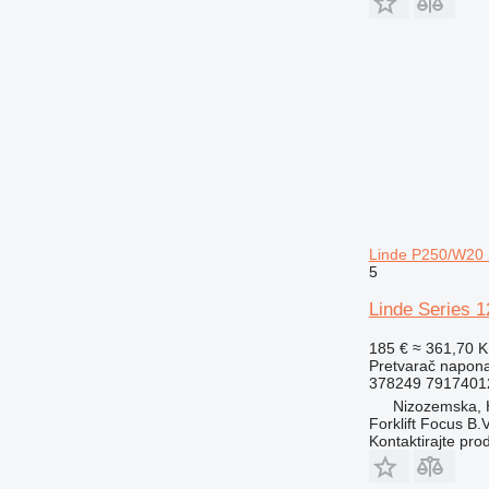
Linde P250/W20 S
5
Linde Series 1
185 €
≈ 361,70 
Pretvarač napon
378249 7917401
Nizozemska,
Forklift Focus B.V
Kontaktirajte pro