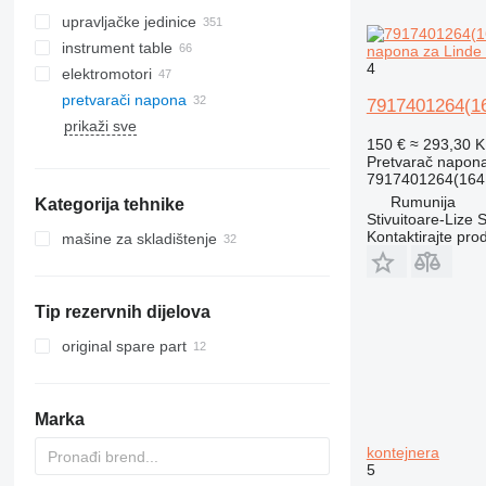
upravljačke jedinice
instrument table
napona za Linde 
4
elektromotori
pretvarači napona
7917401264(16
prikaži sve
150 €
≈ 293,30 
Pretvarač napon
7917401264(164
Rumunija
Kategorija tehnike
Stivuitoare-Lize 
Kontaktirajte pro
mašine za skladištenje
viljuškari
dizel viljuškari
Tip rezervnih dijelova
električni viljuškari
mašine za komisioniranje
original spare part
električni tegljači
utovarivači kontejnera
Marka
regalni viljuškari
kontejnera
5