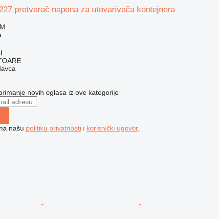
227 pretvarač napona za utovarivača kontejnera
KM
a
d
ITOARE
davca
 primanje novih oglasa iz ove kategorije
e na našu
politiku privatnosti
i
korisnički ugovor
.