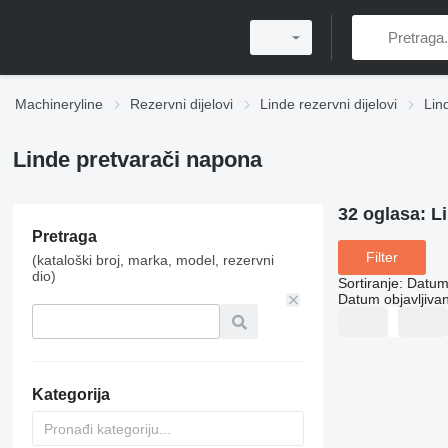
Machineryline
Rezervni dijelovi
Linde rezervni dijelovi
Lin
Linde pretvarači napona
32 oglasa:
L
Pretraga
Filter
(kataloški broj, marka, model, rezervni
dio)
Sortiranje
:
Datum 
Datum objavljivan
Kategorija