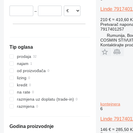
Linde 7917401
–
210 €
≈ 410,60 
Pretvarač napon
7917401257
Rumunija, Bo
COSMIN STIVU
Kontaktirajte pro
Tip oglasa
prodaja
najam
od proizvođača
lizing
kredit
na rate
razmjena uz doplatu (trade-in)
kontejnera
razmjena
6
Linde 7917401
Godina proizvodnje
146 €
≈ 285,50 