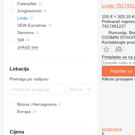
Caterpillar
AZ
C-series
CX
Linde 7917401
Jungheinrich
307
544 J
155 €
≈ 303,10 
Linde
320
724
EFG
PC
LTM
Pretvarač napon
SEW-Eurodrive
323
EKX
PW
E-series
FB
7917401227
Rumunija, Bo
Siemens
324
ETV
P-series
E 18
COSMIN STIVU
Still
326
R-series
E 20
P 60
Kontaktirajte pro
prikaži sve
329
V-series
EK
ERP
P 250
R 14
769
W-series
R-series
R 17
V 10
Pretplatite se na
771
RX
R 20
W 20
Lokacija
988
Potpišite se
C-series
Klikom pristajet
Pretraga po radijusu
D series
EP
Bosna i Hercegovina
Evropa
Rumunija
Nizozemska
kontejnera
Cijena
5