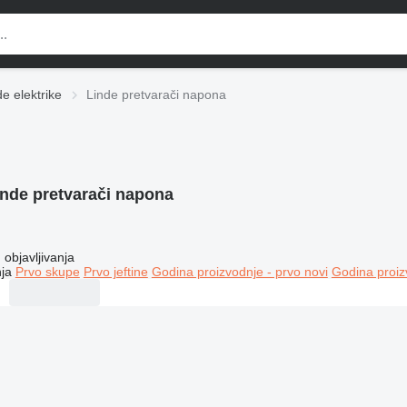
de elektrike
Linde pretvarači napona
inde pretvarači napona
objavljivanja
ja
Prvo skupe
Prvo jeftine
Godina proizvodnje - prvo novi
Godina proiz