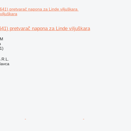
viljuškara
41) pretvarač napona za Linde viljuškara
KM
a
1)
S.R.L.
davca