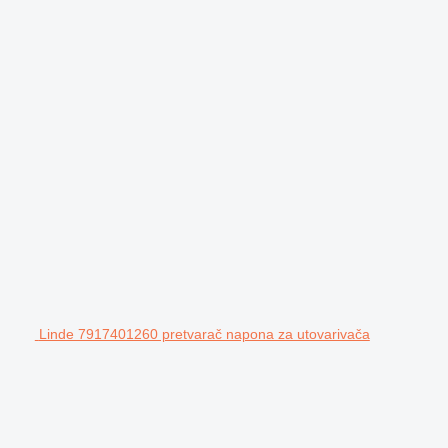
Linde 7917401260 pretvarač napona za utovarivača