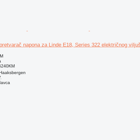
retvarač napona za Linde E18, Series 322 električnog vilju
KM
a
4240KM
 Haaksbergen
.
davca