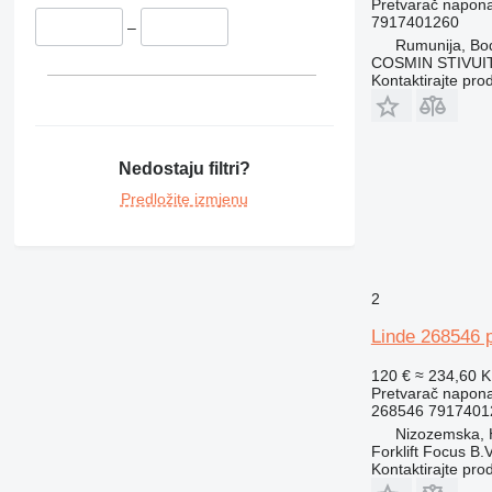
Pretvarač napon
7917401260
–
Rumunija, Bo
COSMIN STIVU
Kontaktirajte pro
Nedostaju filtri?
Predložite izmjenu
2
Linde 268546 p
120 €
≈ 234,60 
Pretvarač napon
268546 7917401
Nizozemska,
Forklift Focus B.V
Kontaktirajte pro