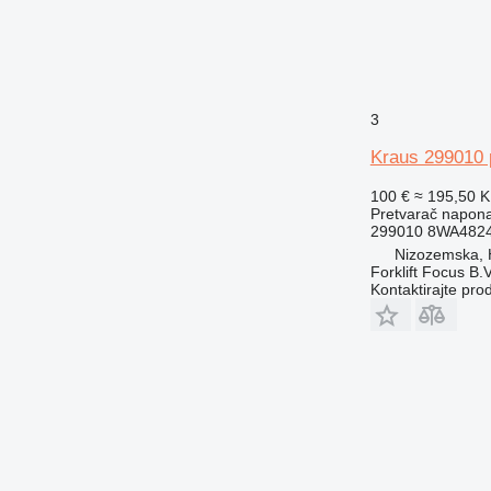
3
Kraus 299010 p
100 €
≈ 195,50 
Pretvarač napon
299010 8WA482
Nizozemska,
Forklift Focus B.V
Kontaktirajte pro