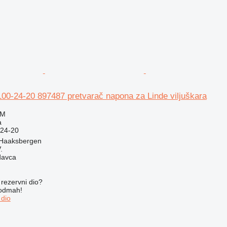
00-24-20 897487 pretvarač napona za Linde viljuškara
KM
a
24-20
 Haaksbergen
.
davca
rezervni dio?
 odmah!
 dio