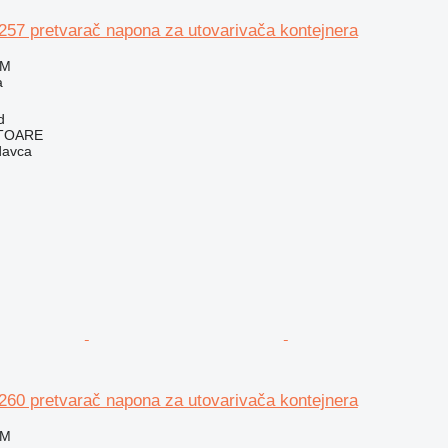
257 pretvarač napona za utovarivača kontejnera
KM
a
d
ITOARE
davca
260 pretvarač napona za utovarivača kontejnera
KM