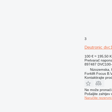
3
Deutronic dvc1
100 €
≈ 195,50 
Pretvarač napon
897487 DVC100-
Nizozemska,
Forklift Focus B.V
Kontaktirajte pro
Ne može pronaći 
Pošaljite zahtjev
Naručite rezervni