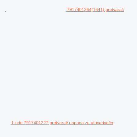
7917401264(1641) pretvarač
Linde 7917401227 pretvarač napona za utovarivača