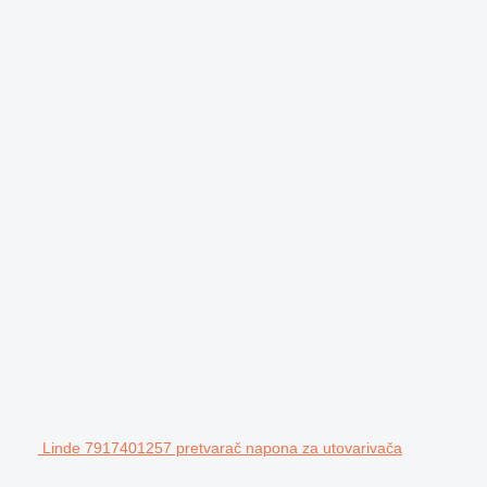
Linde 7917401257 pretvarač napona za utovarivača