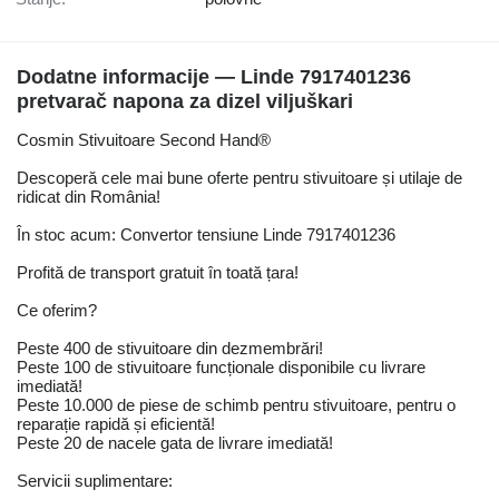
Dodatne informacije — Linde 7917401236
pretvarač napona za dizel viljuškari
Cosmin Stivuitoare Second Hand®
Descoperă cele mai bune oferte pentru stivuitoare și utilaje de
ridicat din România!
În stoc acum: Convertor tensiune Linde 7917401236
Profită de transport gratuit în toată țara!
Ce oferim?
Peste 400 de stivuitoare din dezmembrări!
Peste 100 de stivuitoare funcționale disponibile cu livrare
imediată!
Peste 10.000 de piese de schimb pentru stivuitoare, pentru o
reparație rapidă și eficientă!
Peste 20 de nacele gata de livrare imediată!
Servicii suplimentare: