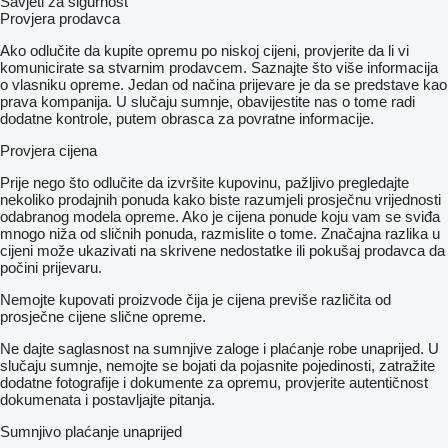
Savjeti za sigurnost
Provjera prodavca
Ako odlučite da kupite opremu po niskoj cijeni, provjerite da li vi
komunicirate sa stvarnim prodavcem. Saznajte što više informacija
o vlasniku opreme. Jedan od načina prijevare je da se predstave kao
prava kompanija. U slučaju sumnje, obavijestite nas o tome radi
dodatne kontrole, putem obrasca za povratne informacije.
Provjera cijena
Prije nego što odlučite da izvršite kupovinu, pažljivo pregledajte
nekoliko prodajnih ponuda kako biste razumjeli prosječnu vrijednosti
odabranog modela opreme. Ako je cijena ponude koju vam se sviđa
mnogo niža od sličnih ponuda, razmislite o tome. Značajna razlika u
cijeni može ukazivati ​​na skrivene nedostatke ili pokušaj prodavca da
počini prijevaru.
Nemojte kupovati proizvode čija je cijena previše različita od
prosječne cijene slične opreme.
Ne dajte saglasnost na sumnjive zaloge i plaćanje robe unaprijed. U
slučaju sumnje, nemojte se bojati da pojasnite pojedinosti, zatražite
dodatne fotografije i dokumente za opremu, provjerite autentičnost
dokumenata i postavljajte pitanja.
Sumnjivo plaćanje unaprijed