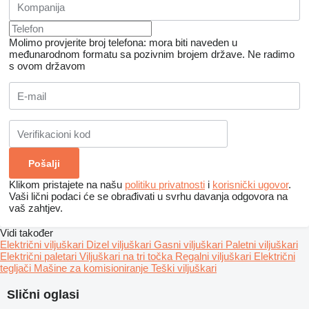
Molimo provjerite broj telefona: mora biti naveden u
međunarodnom formatu sa pozivnim brojem države.
Ne radimo
s ovom državom
Klikom pristajete na našu
politiku privatnosti
i
korisnički ugovor
.
Vaši lični podaci će se obrađivati ​​u svrhu davanja odgovora na
vaš zahtjev.
Vidi također
Električni viljuškari
Dizel viljuškari
Gasni viljuškari
Paletni viljuškari
Električni paletari
Viljuškari na tri točka
Regalni viljuškari
Električni
tegljači
Mašine za komisioniranje
Teški viljuškari
Slični oglasi