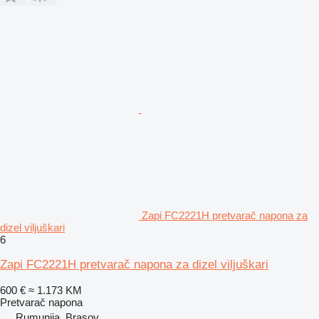
Zapi FC2221H pretvarač napona za
dizel viljuškari
6
Zapi FC2221H pretvarač napona za dizel viljuškari
600 €
≈ 1.173 KM
Pretvarač napona
Rumunija, Braşov