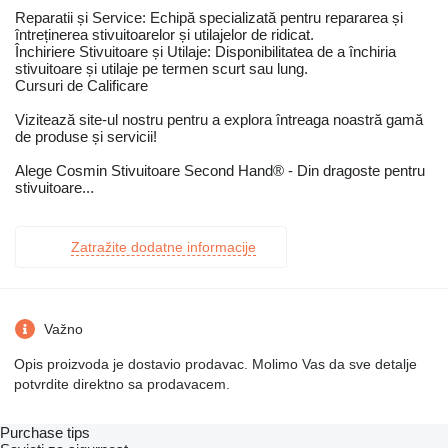
Reparatii și Service: Echipă specializată pentru repararea și
întreținerea stivuitoarelor și utilajelor de ridicat.
Închiriere Stivuitoare și Utilaje: Disponibilitatea de a închiria
stivuitoare și utilaje pe termen scurt sau lung.
Cursuri de Calificare
Vizitează site-ul nostru pentru a explora întreaga noastră gamă
de produse și servicii!
Alege Cosmin Stivuitoare Second Hand® - Din dragoste pentru
stivuitoare...
Zatražite dodatne informacije
Važno
Opis proizvoda je dostavio prodavac. Molimo Vas da sve detalje
potvrdite direktno sa prodavacem.
Purchase tips