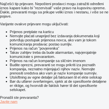
Najčešći tip prijevare. Nepošteni prodavci mogu zatražiti određeni
iznos kapare kako bi "rezervisali" vaše pravo na kupovinu opreme.
Dakle, prevaranti mogu sa prikupe veliki iznos i nestanu, i više se ne
pojave.
Varijante ovakve prijevare mogu uključivati:
Prijenos pretplate na karticu
Nemojte plaćati unaprijed bez izdavanja dokumenata koji
potvrđuju postupak prijenosa novca, ako vam je tokom
komuniciranja prodavac postao sumljiv.
Prijenos na račun "povjerenika"
Takav zahtjev treba da bude alarmantan, najvjerojatnije
komunicirate s prevarantom.
Prijenos na račun kompanije sa sličnim imenom
Budite oprezni, prevaranti se mogu prikriti iza poznatih
kompanija, neznatno mijenjajući njihov naziv. Nemojte
prenositi sredstva ako vam je naziv kompanije sumnjiv.
Utskiftning av egne detaljer på fakturaen til et ekte selskap
Bør du utfører overføringen, sjekk at de spesifiserte detaljene
er riktige, og hvorvidt de faktisk hører til det spesifiserte
selskapet.
Pronašli ste prevaranta?
Javite nam