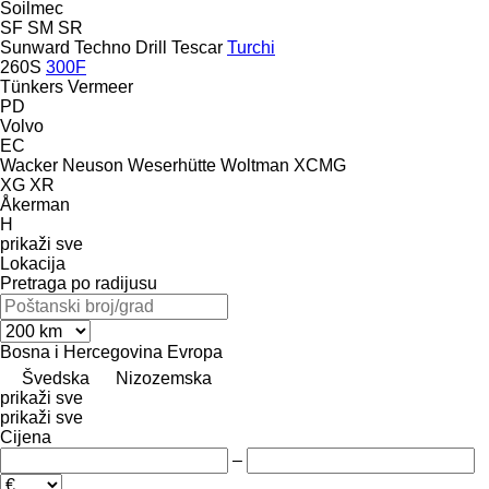
Soilmec
SF
SM
SR
Sunward
Techno Drill
Tescar
Turchi
260S
300F
Tünkers
Vermeer
PD
Volvo
EC
Wacker Neuson
Weserhütte
Woltman
XCMG
XG
XR
Åkerman
H
prikaži sve
Lokacija
Pretraga po radijusu
Bosna i Hercegovina
Evropa
Švedska
Nizozemska
prikaži sve
prikaži sve
Cijena
–