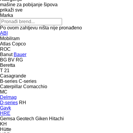
mašine za pobijanje šipova
prikaži sve
Marka
Po ovom zahtjevu ništa nije pronađeno
ABI
Mobilram
Atlas Copco
ROC
Banut
Bauer
BG
BV
RG
Beretta
T 21
Casagrande
B-series
C-series
Caterpillar
Comacchio
MC
Delmag
D-series
RH
Gayk
HRE
Gemsa
Geotech
Giken
Hitachi
KH
Hütte