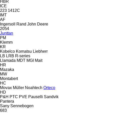
HBR
ICE
223
1412C
IMT
AF
Ingersoll Rand
John Deere
2054
Junttan
PM
Klemm
KR
Kobelco
Komatsu
Liebherr
LB
LRB
R-series
Llamada
MDT
MGI
Mait
HR
Mazaka
MW
Montabert
HC
Movax
Müller
Noahtech
Orteco
HD
P&H
PTC
PVE
Pauselli
Sandvik
Pantera
Sany
Sennebogen
683