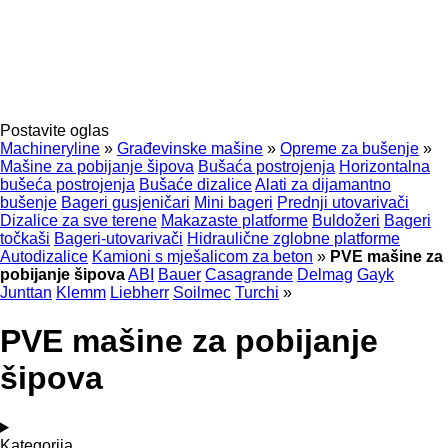
Postavite oglas
Machineryline
»
Građevinske mašine
»
Opreme za bušenje
»
Mašine za pobijanje šipova
Bušaća postrojenja
Horizontalna
bušeća postrojenja
Bušaće dizalice
Alati za dijamantno
bušenje
Bageri gusjeničari
Mini bageri
Prednji utovarivači
Dizalice za sve terene
Makazaste platforme
Buldožeri
Bageri
točkaši
Bageri-utovarivači
Hidraulične zglobne platforme
Autodizalice
Kamioni s mješalicom za beton
»
PVE mašine za
pobijanje šipova
ABI
Bauer
Casagrande
Delmag
Gayk
Junttan
Klemm
Liebherr
Soilmec
Turchi
»
PVE mašine za pobijanje
šipova
Kategorija