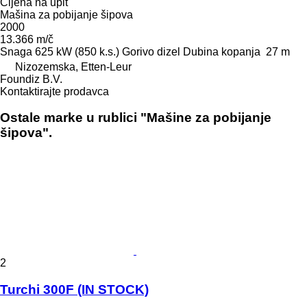
Cijena na upit
Mašina za pobijanje šipova
2000
13.366 m/č
Snaga
625 kW (850 k.s.)
Gorivo
dizel
Dubina kopanja
27 m
Nizozemska, Etten-Leur
Foundiz B.V.
Kontaktirajte prodavca
Ostale marke u rublici "Mašine za pobijanje
šipova".
2
Turchi 300F (IN STOCK)