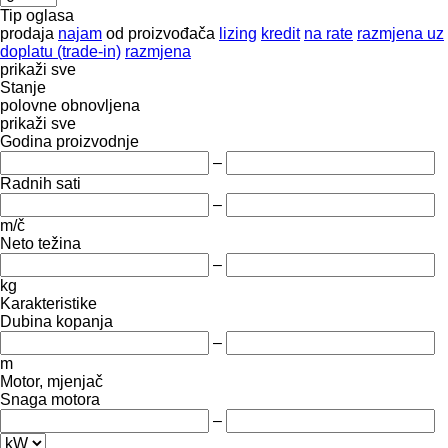
Tip oglasa
prodaja
najam
od proizvođača
lizing
kredit
na rate
razmjena uz
doplatu (trade-in)
razmjena
prikaži sve
Stanje
polovne
obnovljena
prikaži sve
Godina proizvodnje
–
Radnih sati
–
m/č
Neto težina
–
kg
Karakteristike
Dubina kopanja
–
m
Motor, mjenjač
Snaga motora
–