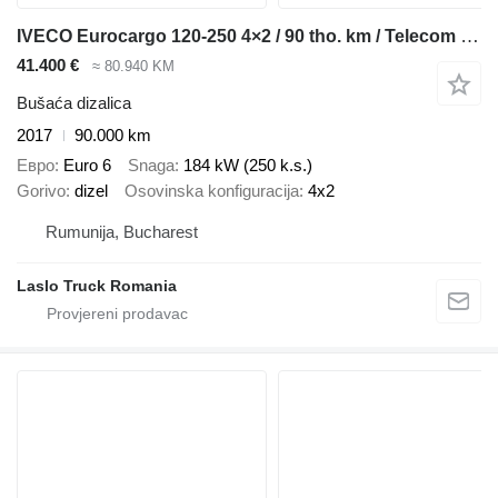
IVECO Eurocargo 120-250 4×2 / 90 tho. km / Telecom 20 drilling rig
41.400 €
≈ 80.940 KM
Bušaća dizalica
2017
90.000 km
Евро
Euro 6
Snaga
184 kW (250 k.s.)
Gorivo
dizel
Osovinska konfiguracija
4x2
Rumunija, Bucharest
Laslo Truck Romania