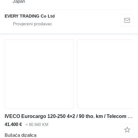
Japan
EVERY TRADING Co Ltd
IVECO Eurocargo 120-250 4×2 / 90 tho. km / Telecom 20 drilling rig
41.400 €
≈ 80.940 KM
Bušaća dizalica