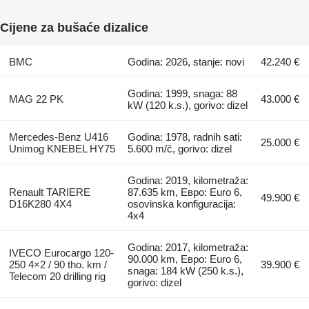
Cijene za bušaće dizalice
BMC
Godina: 2026, stanje: novi
42.240 €
Godina: 1999, snaga: 88
MAG 22 PK
43.000 €
kW (120 k.s.), gorivo: dizel
Mercedes-Benz U416
Godina: 1978, radnih sati:
25.000 €
Unimog KNEBEL HY75
5.600 m/č, gorivo: dizel
Godina: 2019, kilometraža:
Renault TARIERE
87.635 km, Евро: Euro 6,
49.900 €
D16K280 4X4
osovinska konfiguracija:
4x4
Godina: 2017, kilometraža:
IVECO Eurocargo 120-
90.000 km, Евро: Euro 6,
250 4×2 / 90 tho. km /
39.900 €
snaga: 184 kW (250 k.s.),
Telecom 20 drilling rig
gorivo: dizel