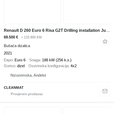
Renault D 260 Euro 6 Risa G2T Drilling installation Just 25.995 km!
68.500 €
≈ 133.900 KM
Bušaća dizalica
2021
Евро
Euro 6
Snaga
188 kW (256 k.s.)
Gorivo
dizel
Osovinska konfiguracija
4x2
Nizozemska, Andelst
CLEANMAT