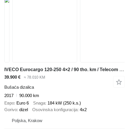
IVECO Eurocargo 120-250 4×2 / 90 tho. km / Telecom 20 drilling rig
39.900 €
≈ 78.010 KM
Bušaća dizalica
2017
90.000 km
Евро
Euro 6
Snaga
184 kW (250 k.s.)
Gorivo
dizel
Osovinska konfiguracija
4x2
Poljska, Krakow