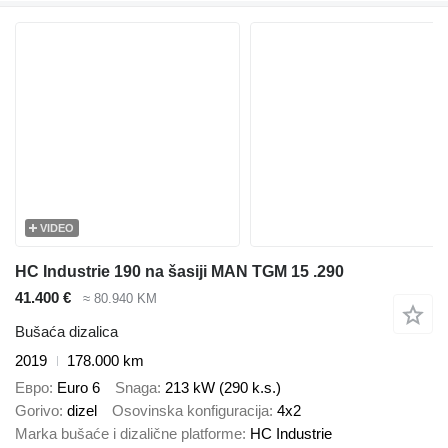
VIDEO
HC Industrie 190 na šasiji MAN TGM 15 .290
41.400 €
≈ 80.940 KM
Bušaća dizalica
2019
178.000 km
Евро
Euro 6
Snaga
213 kW (290 k.s.)
Gorivo
dizel
Osovinska konfiguracija
4x2
Marka bušaće i dizalične platforme
HC Industrie