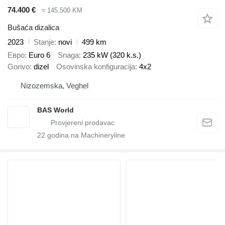
74.400 €
≈ 145.500 KM
Bušaća dizalica
2023
Stanje
novi
499 km
Евро
Euro 6
Snaga
235 kW (320 k.s.)
Gorivo
dizel
Osovinska konfiguracija
4x2
Nizozemska, Veghel
BAS World
22
godina na Machineryline