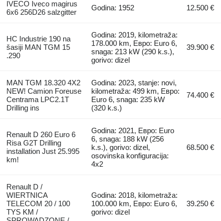
IVECO Iveco magirus
Godina: 1952
12.500 €
6x6 256D26 salzgitter
Godina: 2019, kilometraža:
HC Industrie 190 na
178.000 km, Евро: Euro 6,
šasiji MAN TGM 15
39.900 €
snaga: 213 kW (290 k.s.),
.290
gorivo: dizel
MAN TGM 18.320 4X2
Godina: 2023, stanje: novi,
NEW! Camion Foreuse
kilometraža: 499 km, Евро:
74.400 €
Centrama LPC2.1T
Euro 6, snaga: 235 kW
Drilling ins
(320 k.s.)
Godina: 2021, Евро: Euro
Renault D 260 Euro 6
6, snaga: 188 kW (256
Risa G2T Drilling
k.s.), gorivo: dizel,
68.500 €
installation Just 25.995
osovinska konfiguracija:
km!
4x2
Renault D /
WIERTNICA
Godina: 2018, kilometraža:
TELECOM 20 / 100
100.000 km, Евро: Euro 6,
39.250 €
TYS KM /
gorivo: dizel
SPROWADZONE /