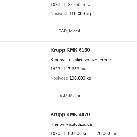
1992
24.098 m/č
Nosivost
110.000 kg
SAD, Miami
Krupp KMK 6160
Kranovi - dizalica za sve terene
1993
7.683 m/č
Nosivost
190.000 kg
SAD, Miami
Krupp KMK 4070
Kranovi - autodizalica
1990
80.000 km
20.000 m/č