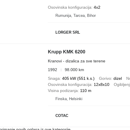
Osovinska konfiguracija
4x2
Rumunija, Tarcea, Bihor
LORGER SRL
Krupp KMK 6200
Kranovi - dizalica za sve terene
1992
98.000 km
Snaga
405 kW (551 k.s.)
Gorivo
dizel
N
Osovinska konfiguracija
12x8x10
Ogibljen
Visina podizanja
110 m
Finska, Helsinki
COTAC
 primanje novih oglasa iz ove kategorije