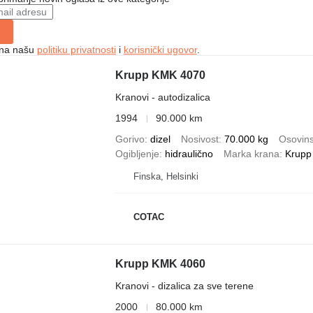
e na našu
politiku privatnosti
i
korisnički ugovor
.
Krupp KMK 4070
Kranovi - autodizalica
1994
90.000 km
Gorivo
dizel
Nosivost
70.000 kg
Osovins
Ogibljenje
hidraulično
Marka krana
Krupp
Finska, Helsinki
COTAC
Krupp KMK 4060
Kranovi - dizalica za sve terene
2000
80.000 km