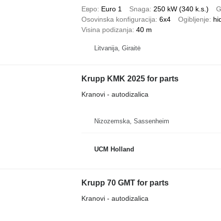
Евро
Euro 1
Snaga
250 kW (340 k.s.)
G
Osovinska konfiguracija
6x4
Ogibljenje
hi
Visina podizanja
40 m
Litvanija, Giraitė
Krupp KMK 2025 for parts
Kranovi - autodizalica
Nizozemska, Sassenheim
UCM Holland
Krupp 70 GMT for parts
Kranovi - autodizalica