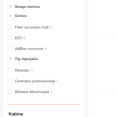
Snaga motora
Gorivo
Filter za čestice čađi
EEV
AdBlue rezervoar
Tip mјenjača
Retarder
Centralno podmazivanje
Blokada diferencijala
Kabina