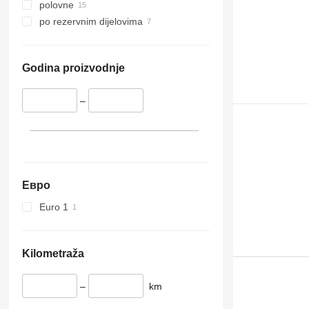
polovne
po rezervnim dijelovima
Godina proizvodnje
–
Евро
Euro 1
Kilometraža
–
km