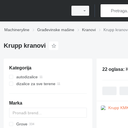
Machineryline
Građevinske mašine
Kranovi
Krupp kranov
Krupp kranovi
Kategorija
22 oglasa:
K
autodizalice
dizalice za sve terene
Marka
Grove
5299
1404
BC
DS
AHK
307
CM
K-800
Husky
CBR
LF
HS
RH
AC
WC
DF
ATF
RBI
LNT
QUY
AMK