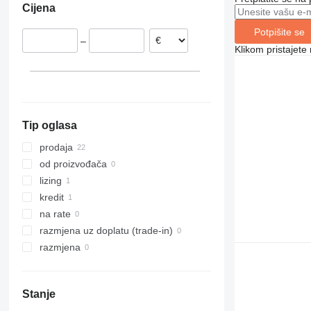
Cijena
Estonija
Rumunija
Potpišite se
–
Poljska
Klikom pristajet
Španjolska
Grčka
prikaži sve
Tip oglasa
prodaja
od proizvođača
lizing
kredit
na rate
razmjena uz doplatu (trade-in)
razmjena
Stanje