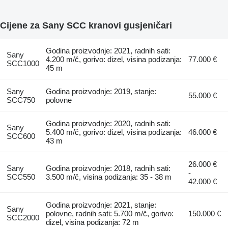
Cijene za Sany SCC kranovi gusjeničari
Godina proizvodnje: 2021, radnih sati:
Sany
4.200 m/č, gorivo: dizel, visina podizanja:
77.000 €
SCC1000
45 m
Sany
Godina proizvodnje: 2019, stanje:
55.000 €
SCC750
polovne
Godina proizvodnje: 2020, radnih sati:
Sany
5.400 m/č, gorivo: dizel, visina podizanja:
46.000 €
SCC600
43 m
26.000 €
Sany
Godina proizvodnje: 2018, radnih sati:
-
SCC550
3.500 m/č, visina podizanja: 35 - 38 m
42.000 €
Godina proizvodnje: 2021, stanje:
Sany
polovne, radnih sati: 5.700 m/č, gorivo:
150.000 €
SCC2000
dizel, visina podizanja: 72 m