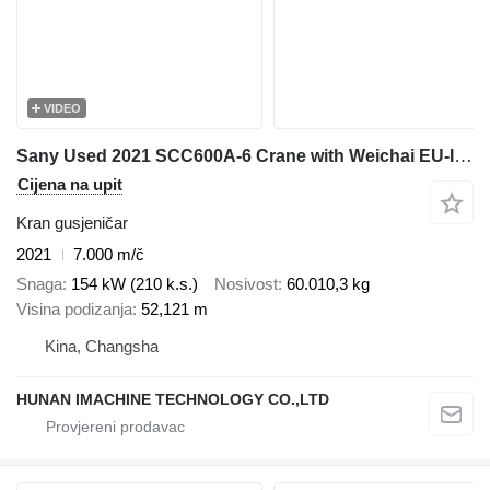
VIDEO
Sany Used 2021 SCC600A-6 Crane with Weichai EU-III Engine - 37m Full
Cijena na upit
Kran gusjeničar
2021
7.000 m/č
Snaga
154 kW (210 k.s.)
Nosivost
60.010,3 kg
Visina podizanja
52,121 m
Kina, Changsha
HUNAN IMACHINE TECHNOLOGY CO.,LTD