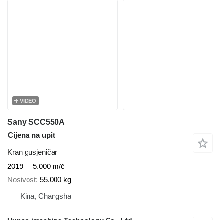
VIDEO
Sany SCC550A
Cijena na upit
Kran gusjeničar
2019
5.000 m/č
Nosivost
55.000 kg
Kina, Changsha
Hunan imachine Technology Co., Ltd.