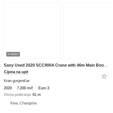
VIDEO
Sany Used 2020 SCC900A Crane with 46m Main Boom - 50t & 9t Hook Capac
Cijena na upit
Kran gusjeničar
2020
7.200 m/č
Euro 3
Visina podizanja
61 m
Kina, Changsha