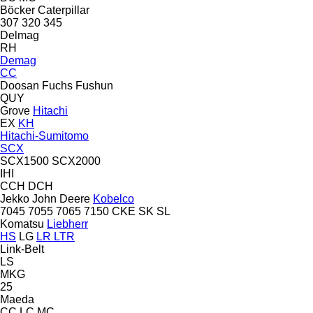
Böcker
Caterpillar
307
320
345
Delmag
RH
Demag
CC
Doosan
Fuchs
Fushun
QUY
Grove
Hitachi
EX
KH
Hitachi-Sumitomo
SCX
SCX1500
SCX2000
IHI
CCH
DCH
Jekko
John Deere
Kobelco
7045
7055
7065
7150
CKE
SK
SL
Komatsu
Liebherr
HS
LG
LR
LTR
Link-Belt
LS
MKG
25
Maeda
CC
LC
MC