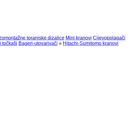
zomontažne toranjske dizalice
Mini kranovi
Cijevopolagači
 točkaši
Bageri-utovarivači
»
Hitachi-Sumitomo kranovi
»