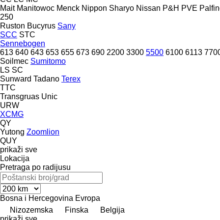
Mait
Manitowoc
Menck
Nippon Sharyo
Nissan
P&H
PVE
Palfi
250
Ruston Bucyrus
Sany
SCC
STC
Sennebogen
613
640
643
653
655
673
690
2200
3300
5500
6100
6113
770
Soilmec
Sumitomo
LS
SC
Sunward
Tadano
Terex
TTC
Transgruas
Unic
URW
XCMG
QY
Yutong
Zoomlion
QUY
prikaži sve
Lokacija
Pretraga po radijusu
Bosna i Hercegovina
Evropa
Nizozemska
Finska
Belgija
prikaži sve