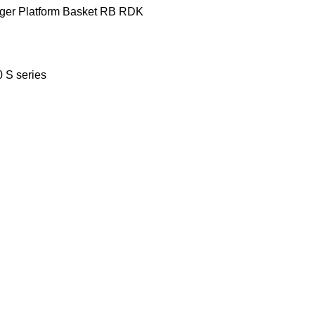
nger
Platform Basket
RB
RDK
0
S series