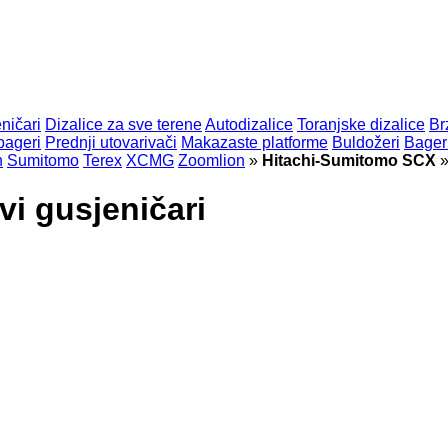
ničari
Dizalice za sve terene
Autodizalice
Toranjske dizalice
Br
bageri
Prednji utovarivači
Makazaste platforme
Buldožeri
Bageri
n
Sumitomo
Terex
XCMG
Zoomlion
»
Hitachi-Sumitomo SCX
i gusjeničari