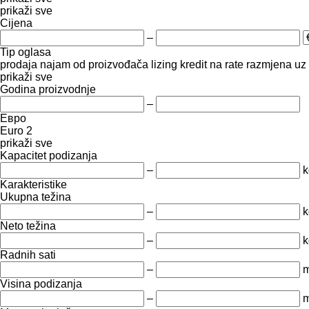
prikaži sve
Cijena
–
Tip oglasa
prodaja
najam
od proizvođača
lizing
kredit
na rate
razmjena uz 
prikaži sve
Godina proizvodnje
–
Евро
Euro 2
prikaži sve
Kapacitet podizanja
–
k
Karakteristike
Ukupna težina
–
k
Neto težina
–
k
Radnih sati
–
m
Visina podizanja
–