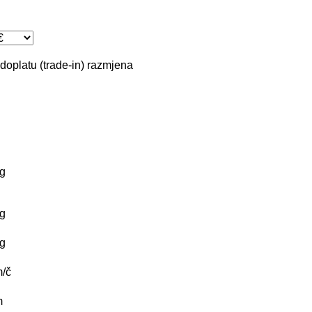
doplatu (trade-in)
razmjena
g
g
g
/č
m