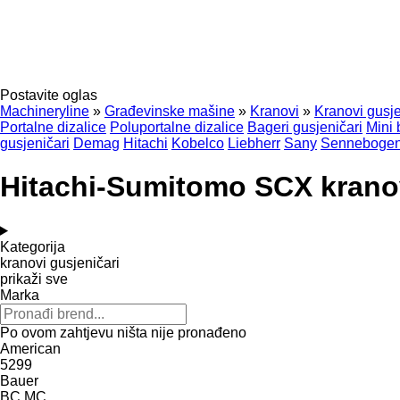
Postavite oglas
Machineryline
»
Građevinske mašine
»
Kranovi
»
Kranovi gusje
Portalne dizalice
Poluportalne dizalice
Bageri gusjeničari
Mini 
gusjeničari
Demag
Hitachi
Kobelco
Liebherr
Sany
Senneboge
Hitachi-Sumitomo SCX kranov
Kategorija
kranovi gusjeničari
prikaži sve
Marka
Po ovom zahtjevu ništa nije pronađeno
American
5299
Bauer
BC
MC