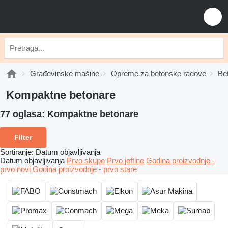
Građevinske mašine
Opreme za betonske radove
Be
Kompaktne betonare
77 oglasa:
Kompaktne betonare
Filter
Sortiranje
:
Datum objavljivanja
Datum objavljivanja
Prvo skupe
Prvo jeftine
Godina proizvodnje -
prvo novi
Godina proizvodnje - prvo stare