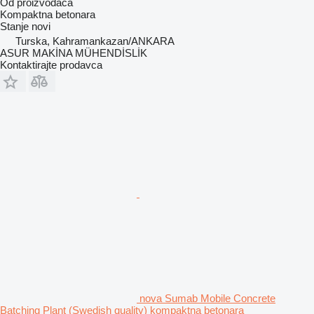
Od proizvođača
Kompaktna betonara
Stanje
novi
Turska, Kahramankazan/ANKARA
ASUR MAKİNA MÜHENDİSLİK
Kontaktirajte prodavca
nova Sumab Mobile Concrete
Batching Plant (Swedish quality) kompaktna betonara