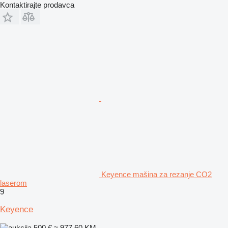
Kontaktirajte prodavca
Keyence mašina za rezanje CO2
laserom
9
Keyence
500 €
≈ 977,60 KM