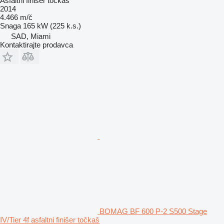
Asfaltni finišer točkaš
2014
4.466 m/č
Snaga
165 kW (225 k.s.)
SAD, Miami
Kontaktirajte prodavca
BOMAG BF 600 P-2 S500 Stage
IV/Tier 4f asfaltni finišer točkaš