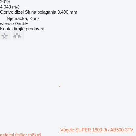
2019
4.043 m/č
Gorivo
dizel
Širina polaganja
3.400 mm
Njemačka, Konz
werwie GmbH
Kontaktirajte prodavca
Vögele SUPER 1803-3i / AB500-3TV
asfaltni finišer točkaš