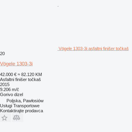
Vögele 1303-3i asfaltni finišer točkaš
20
Vögele 1303-3i
42.000 €
≈ 82.120 KM
Asfaltni finišer točkaš
2015
9.206 m/č
Gorivo
dizel
Poljska, Pawłosiów
Usługi Transportowe
Kontaktirajte prodavca