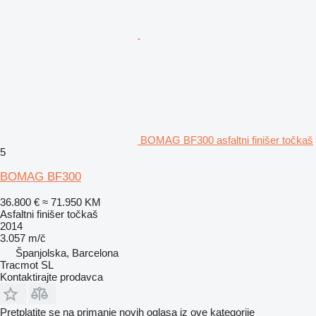
BOMAG BF300 asfaltni finišer točkaš
5
BOMAG BF300
36.800 €
≈ 71.950 KM
Asfaltni finišer točkaš
2014
3.057 m/č
Španjolska, Barcelona
Tracmot SL
Kontaktirajte prodavca
Pretplatite se na primanje novih oglasa iz ove kategorije