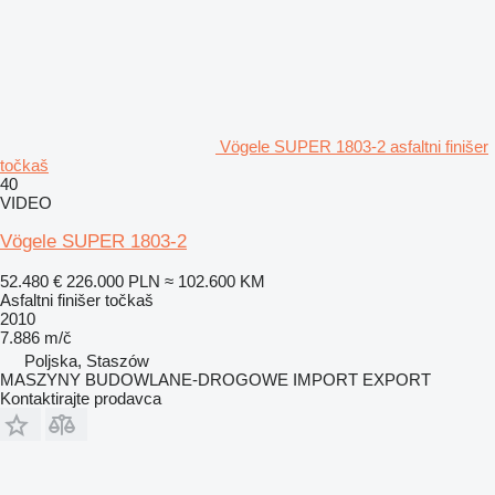
Vögele SUPER 1803-2 asfaltni finišer
točkaš
40
VIDEO
Vögele SUPER 1803-2
52.480 €
226.000 PLN
≈ 102.600 KM
Asfaltni finišer točkaš
2010
7.886 m/č
Poljska, Staszów
MASZYNY BUDOWLANE-DROGOWE IMPORT EXPORT
Kontaktirajte prodavca