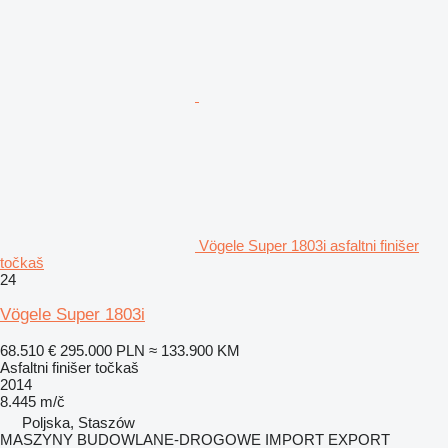
Vögele Super 1803i asfaltni finišer
točkaš
24
Vögele Super 1803i
68.510 €
295.000 PLN
≈ 133.900 KM
Asfaltni finišer točkaš
2014
8.445 m/č
Poljska, Staszów
MASZYNY BUDOWLANE-DROGOWE IMPORT EXPORT