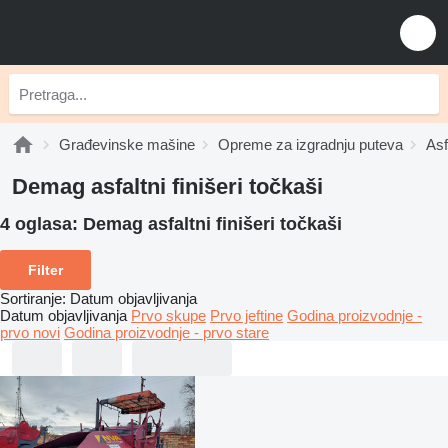
Građevinske mašine
Opreme za izgradnju puteva
Asf
Demag asfaltni finišeri točkaši
4 oglasa:
Demag asfaltni finišeri točkaši
Filter
Sortiranje
:
Datum objavljivanja
Datum objavljivanja
Prvo skupe
Prvo jeftine
Godina proizvodnje -
prvo novi
Godina proizvodnje - prvo stare