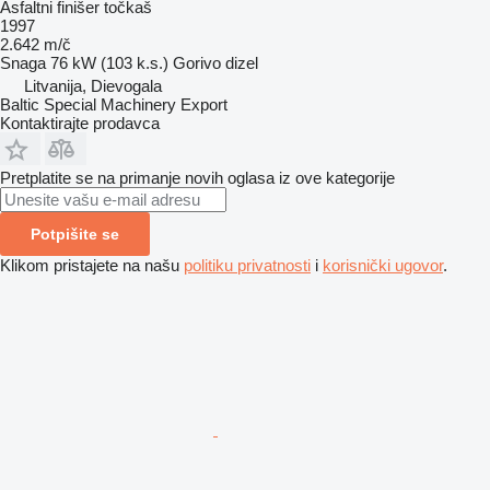
Asfaltni finišer točkaš
1997
2.642 m/č
Snaga
76 kW (103 k.s.)
Gorivo
dizel
Litvanija, Dievogala
Baltic Special Machinery Export
Kontaktirajte prodavca
Pretplatite se na primanje novih oglasa iz ove kategorije
Potpišite se
Klikom pristajete na našu
politiku privatnosti
i
korisnički ugovor
.