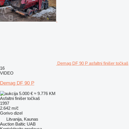
Demag DF 90 P asfaltni finišer točkaš
16
VIDEO
Demag DF 90 P
5.000 €
≈ 9.776 KM
Asfaltni finišer točkaš
1997
2.642 m/č
Gorivo
dizel
Litvanija, Kaunas
Auction Baltic UAB
Kontaktirajte prodavca