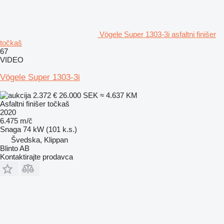
Vögele Super 1303-3i asfaltni finišer
točkaš
67
VIDEO
Vögele Super 1303-3i
2.372 €
26.000 SEK
≈ 4.637 KM
Asfaltni finišer točkaš
2020
6.475 m/č
Snaga
74 kW (101 k.s.)
Švedska, Klippan
Blinto AB
Kontaktirajte prodavca