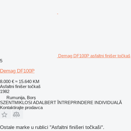
Demag DF100P asfaltni finišer točkaš
5
Demag DF100P
8.000 €
≈ 15.640 KM
Asfaltni finišer točkaš
1982
Rumunija, Borș
SZENTMIKLOSI ADALBERT ÎNTREPRINDERE INDIVIDUALĂ
Kontaktirajte prodavca
Ostale marke u rublici "Asfaltni finišeri točkaši".