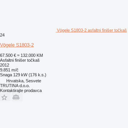
Vögele S1803-2 asfaltni finišer točkaš
24
Vögele S1803-2
67.500 €
≈ 132.000 KM
Asfaltni finišer točkaš
2012
9.851 m/č
Snaga
129 kW (176 k.s.)
Hrvatska, Sesvete
TRUTINA d.o.o.
Kontaktirajte prodavca