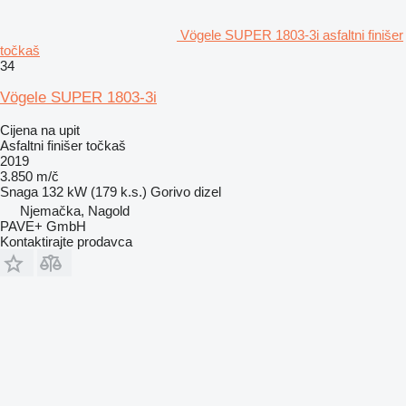
Vögele SUPER 1803-3i asfaltni finišer
točkaš
34
Vögele SUPER 1803-3i
Cijena na upit
Asfaltni finišer točkaš
2019
3.850 m/č
Snaga
132 kW (179 k.s.)
Gorivo
dizel
Njemačka, Nagold
PAVE+ GmbH
Kontaktirajte prodavca