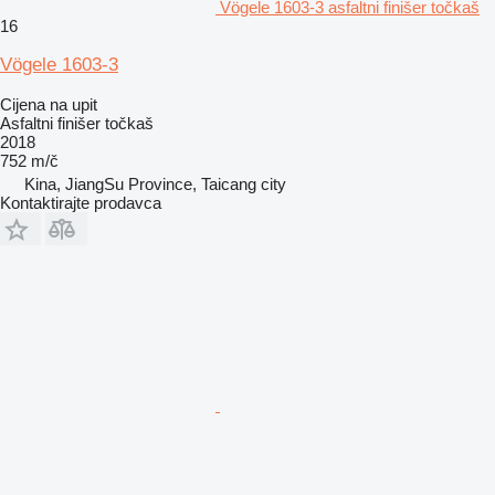
Vögele 1603-3 asfaltni finišer točkaš
16
Vögele 1603-3
Cijena na upit
Asfaltni finišer točkaš
2018
752 m/č
Kina, JiangSu Province, Taicang city
Kontaktirajte prodavca