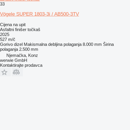
33
Vögele SUPER 1803-3i / AB500-3TV
Cijena na upit
Asfaltni finišer točkaš
2025
527 m/č
Gorivo
dizel
Makismalna debljina polaganja
8.000 mm
Širina
polaganja
2.500 mm
Njemačka, Konz
werwie GmbH
Kontaktirajte prodavca