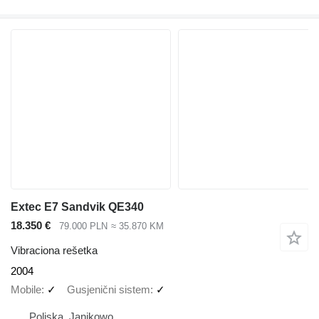
Extec E7 Sandvik QE340
18.350 €
79.000 PLN
≈ 35.870 KM
Vibraciona rešetka
2004
Mobile
✓
Gusjenični sistem
✓
Poljska, Janikowo