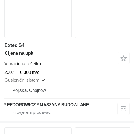
Extec S4
Cijena na upit
Vibraciona rešetka
2007
6.300 m/č
Gusjenični sistem
✓
Poljska, Chojnów
* FEDOROWICZ * MASZYNY BUDOWLANE