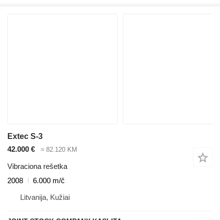
Extec S-3
42.000 €
≈ 82.120 KM
Vibraciona rešetka
2008
6.000 m/č
Litvanija, Kužiai