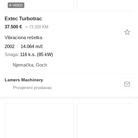
VIDEO
Extec Turbotrac
37.500 €
≈ 73.320 KM
Vibraciona rešetka
2002
14.064 m/č
Snaga
116 k.s. (85 kW)
Njemačka, Goch
Lamers Machinery