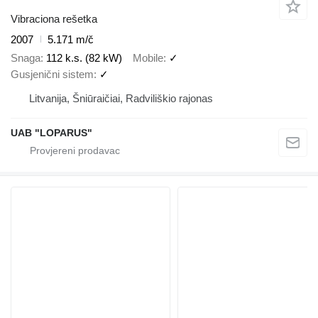
Vibraciona rešetka
2007
5.171 m/č
Snaga
112 k.s. (82 kW)
Mobile
✓
Gusjenični sistem
✓
Litvanija, Šniūraičiai, Radviliškio rajonas
UAB "LOPARUS"