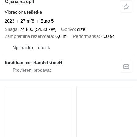
Cijena na upit
Vibraciona rešetka
2023
27 m/č
Euro 5
Snaga
74 k.s. (54.39 kW)
Gorivo
dizel
Zampremina rezervoara
6,6 m³
Performansa
400 t/č
Njemačka, Lübeck
Buchhammer Handel GmbH