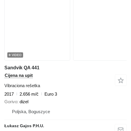
VIDEO
Sandvik QA 441
Cijena na upit
Vibraciona rešetka
2017
2.656 m/č
Euro 3
Gorivo
dizel
Poljska, Boguszyce
Łukasz Gajos P.H.U.