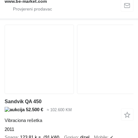
www.be-market.com
Sandvik QA 450
52.500 €
≈ 102.600 KM
Vibraciona rešetka
2011
Snaga
123.81 k.s. (91 kW)
Gorivo
dizel
Mobile
✓