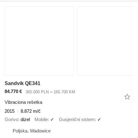
Sandvik QE341
84.770 €
365.000 PLN
≈ 165.700 KM
Vibraciona rešetka
2015
8.872 m/č
Gorivo
dizel
Mobile
✓
Gusjenični sistem
✓
Poljska, Wadowice