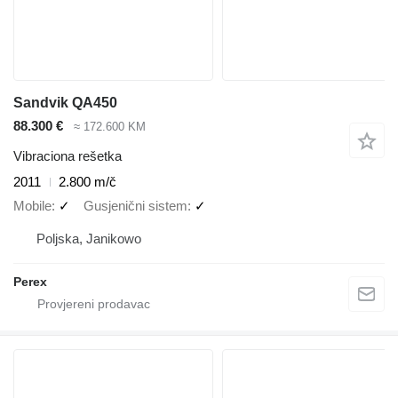
Sandvik QA450
88.300 €
≈ 172.600 KM
Vibraciona rešetka
2011
2.800 m/č
Mobile
✓
Gusjenični sistem
✓
Poljska, Janikowo
Perex