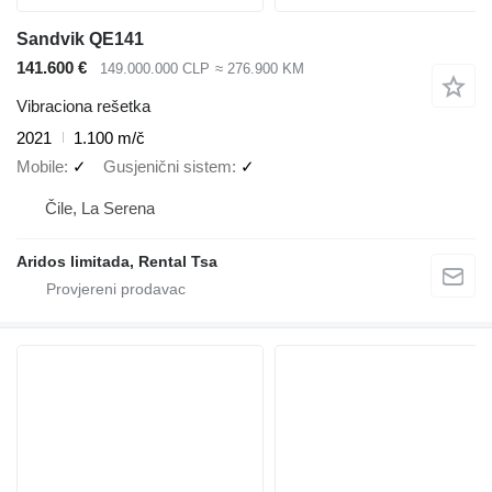
Sandvik QE141
141.600 €
149.000.000 CLP
≈ 276.900 KM
Vibraciona rešetka
2021
1.100 m/č
Mobile
✓
Gusjenični sistem
✓
Čile, La Serena
Aridos limitada, Rental Tsa