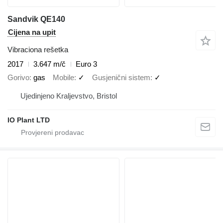
Sandvik QE140
Cijena na upit
Vibraciona rešetka
2017
3.647 m/č
Euro 3
Gorivo
gas
Mobile
✓
Gusjenični sistem
✓
Ujedinjeno Kraljevstvo, Bristol
IO Plant LTD