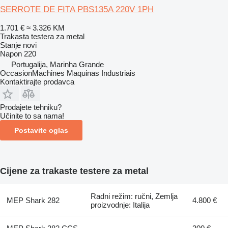
SERROTE DE FITA PBS135A 220V 1PH
1.701 €
≈ 3.326 KM
Trakasta testera za metal
Stanje
novi
Napon
220
Portugalija, Marinha Grande
OccasionMachines Maquinas Industriais
Kontaktirajte prodavca
Prodajete tehniku?
Učinite to sa nama!
Postavite oglas
Cijene za trakaste testere za metal
Radni režim: ručni, Zemlja
MEP Shark 282
4.800 €
proizvodnje: Italija