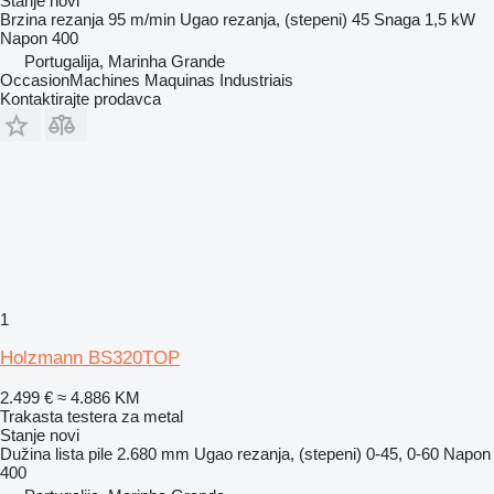
Stanje
novi
Brzina rezanja
95 m/min
Ugao rezanja, (stepeni)
45
Snaga
1,5 kW
Napon
400
Portugalija, Marinha Grande
OccasionMachines Maquinas Industriais
Kontaktirajte prodavca
1
Holzmann BS320TOP
2.499 €
≈ 4.886 KM
Trakasta testera za metal
Stanje
novi
Dužina lista pile
2.680 mm
Ugao rezanja, (stepeni)
0-45, 0-60
Napon
400