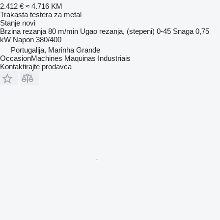
2.412 €
≈ 4.716 KM
Trakasta testera za metal
Stanje
novi
Brzina rezanja
80 m/min
Ugao rezanja, (stepeni)
0-45
Snaga
0,75
kW
Napon
380/400
Portugalija, Marinha Grande
OccasionMachines Maquinas Industriais
Kontaktirajte prodavca