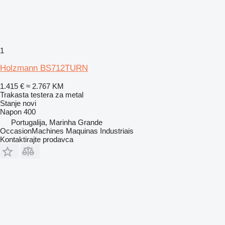
1
Holzmann BS712TURN
1.415 €
≈ 2.767 KM
Trakasta testera za metal
Stanje
novi
Napon
400
Portugalija, Marinha Grande
OccasionMachines Maquinas Industriais
Kontaktirajte prodavca