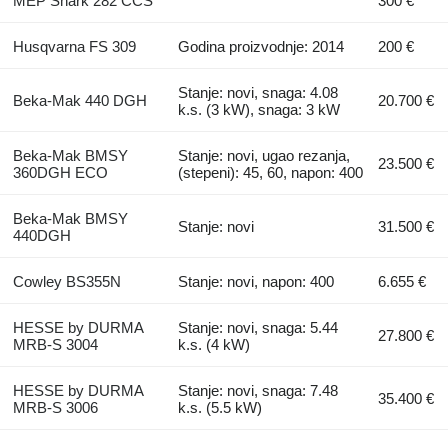
MEP Shark 282 CCS
300 €
Husqvarna FS 309
Godina proizvodnje: 2014
200 €
Stanje: novi, snaga: 4.08
Beka-Mak 440 DGH
20.700 €
k.s. (3 kW), snaga: 3 kW
Beka-Mak BMSY
Stanje: novi, ugao rezanja,
23.500 €
360DGH ECO
(stepeni): 45, 60, napon: 400
Beka-Mak BMSY
Stanje: novi
31.500 €
440DGH
Cowley BS355N
Stanje: novi, napon: 400
6.655 €
HESSE by DURMA
Stanje: novi, snaga: 5.44
27.800 €
MRB-S 3004
k.s. (4 kW)
HESSE by DURMA
Stanje: novi, snaga: 7.48
35.400 €
MRB-S 3006
k.s. (5.5 kW)