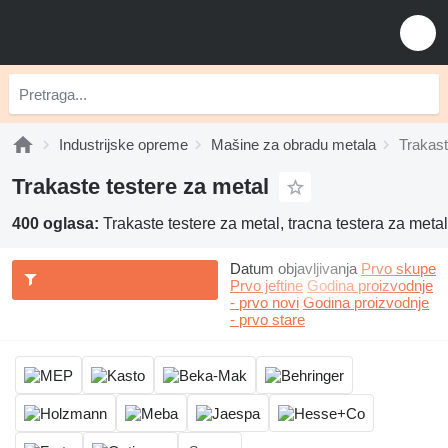
Industrijske opreme
Mašine za obradu metala
Trakast
Trakaste testere za metal
400 oglasa:
Trakaste testere za metal, tracna testera za metal
Datum objavljivanja
Prvo skupe
Prvo jeftine
Godina proizvodnje
- prvo novi
Godina proizvodnje
- prvo stare