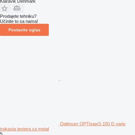
Klaravik Denmark
Prodajete tehniku?
Učinite to sa nama!
Postavite oglas
Optimum OPTIsawS 150 G vario
trakasta testera za metal
5