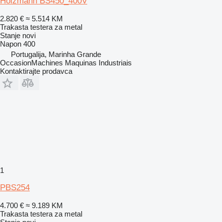
Holzmann BS450_400V
2.820 €
≈ 5.514 KM
Trakasta testera za metal
Stanje
novi
Napon
400
Portugalija, Marinha Grande
OccasionMachines Maquinas Industriais
Kontaktirajte prodavca
1
PBS254
4.700 €
≈ 9.189 KM
Trakasta testera za metal