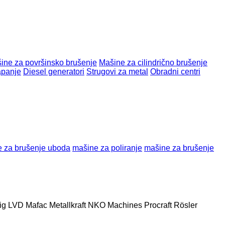
ine za površinsko brušenje
Mašine za cilindrično brušenje
apanje
Diesel generatori
Strugovi za metal
Obradni centri
 za brušenje uboda
mašine za poliranje
mašine za brušenje
ig
LVD
Mafac
Metallkraft
NKO Machines
Procraft
Rösler