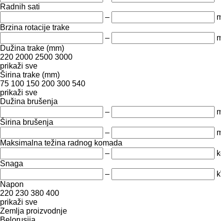
Radnih sati
–
m
Brzina rotacije trake
–
m
Dužina trake (mm)
220
2000
2500
3000
prikaži sve
Širina trake (mm)
75
100
150
200
300
540
prikaži sve
Dužina brušenja
–
Širina brušenja
–
Maksimalna težina radnog komada
–
k
Snaga
–
Napon
220
230
380
400
prikaži sve
Zemlja proizvodnje
Belorusija