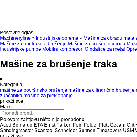
Postavite oglas
Machineryline
»
Industrijske opreme
»
Mašine za obradu metal
Mašine za unutrašnje brušenje
Mašine za brušenje uboda
Maši
Industrijske pumpe
Mobilni kompresori
Glodalice za metal
Opre
Mašine za brušenje traka
Kategorija
mašine za površinsko brušenje
mašine za cilindrično brušenje
zupčanika
mašine za preklapanje
prikaži sve
Marka
Po ovom zahtjevu ništa nije pronađeno
Aceti
Bernardo
ETA
Ernst
Falken
Fein
Felder
Flott
Gecam
Grit
Sandingmaster
Scantool
Schneider
Sunnen
Timesavers
USM
prikaži sve