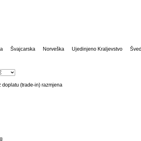
ja
Švајcarska
Norveška
Ujedinjeno Kraljevstvo
Šve
 doplatu (trade-in)
razmjena
g