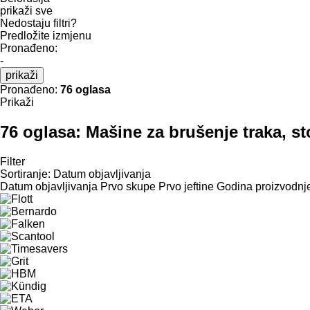
prikaži sve
Nedostaju filtri?
Predložite izmjenu
Pronađeno:
-
prikaži
Pronađeno:
76 oglasa
Prikaži
76 oglasa:
Mašine za brušenje traka, st
Filter
Sortiranje
:
Datum objavljivanja
Datum objavljivanja
Prvo skupe
Prvo jeftine
Godina proizvodnje