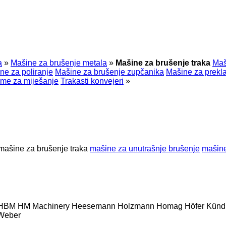
a
»
Mašine za brušenje metala
»
Mašine za brušenje traka
Maš
ne za poliranje
Mašine za brušenje zupčanika
Mašine za prekl
me za miješanje
Trakasti konvejeri
»
mašine za brušenje traka
mašine za unutrašnje brušenje
mašine
HBM
HM Machinery
Heesemann
Holzmann
Homag
Höfer
Künd
Weber