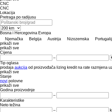
CNC
CNC
Lokacija
Pretraga po radijusu
Bosna i Hercegovina
Evropa
Njemačka
Belgija
Austrija
Nizozemska
Portugali
prikaži sve
prikaži sve
Cijena
–
Tip oglasa
prodaja
aukcija
od proizvođača
lizing
kredit
na rate
razmjena uz
prikaži sve
Stanje
novi
polovne
prikaži sve
Godina proizvodnje
–
Karakteristike
Neto težina
–
k