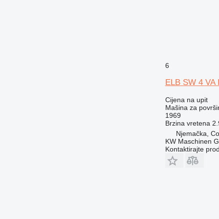
6
ELB SW 4 VA 
Cijena na upit
Mašina za površi
1969
Brzina vretena
2.
Njemačka, Co
KW Maschinen 
Kontaktirajte pro