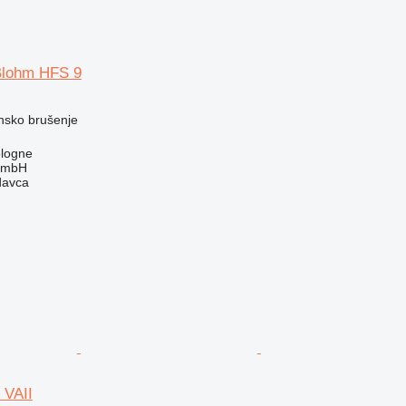
Blohm HFS 9
nsko brušenje
logne
GmbH
davca
VAII