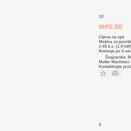
10
MHPE 500
Cijena na upit
Mašina za površi
2.45 k.s. (1.8 kW
Kretanje po X osi
Švајcarska, B
Muller Machines
Kontaktirajte pro
6