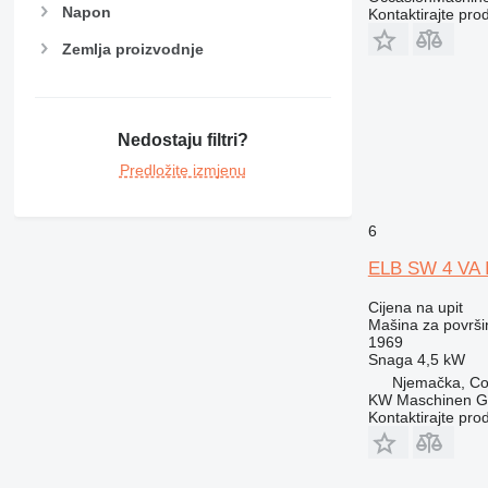
Napon
Kontaktirajte pro
Zemlja proizvodnje
Nedostaju filtri?
Predložite izmjenu
6
ELB SW 4 VA 
Cijena na upit
Mašina za površi
1969
Snaga
4,5 kW
Njemačka, Co
KW Maschinen 
Kontaktirajte pro