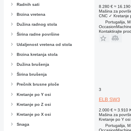
Radnih sati
8.280 €
≈ 16.19
Mašina za površi
Brzina vretena
CNC
✓
Kretanje 
Portugalija, 
Dužina radnog stola
OccasionMachine
Kontaktirajte pro
Širina radne površine
Udaljenost vretena od stola
Brzina kretanja stola
Dužina brušenja
Širina brušenja
Prečnik brusne ploče
3
Kretanje po Y osi
ELB SW3
Kretanje po Z osi
2.000 €
≈ 3.910
Kretanje po X osi
Mašina za površi
Kretanje po Y osi
Snaga
Portugalija, 
OccasionMachine