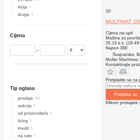
Azija
Njemačka
10
druge
Švајcarska
Turska
MULTIMAT 15
Nizozemska
Kina
Kolumbija
Belgija
Cijena na upit
Cijena
Portugalija
Mašina za površi
25.15 k.s. (18.49
Austrija
Napon
380
–
Poljska
Švајcarska, B
Muller Machines
Slovačka
Kontaktirajte pro
prikaži sve
Pretplatite se na
Tip oglasa
Potpišite se
prodaja
Klikom pristajet
aukcija
od proizvođača
lizing
kredit
na rate