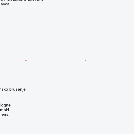
davca
I
nsko brušenje
logne
GmbH
davca