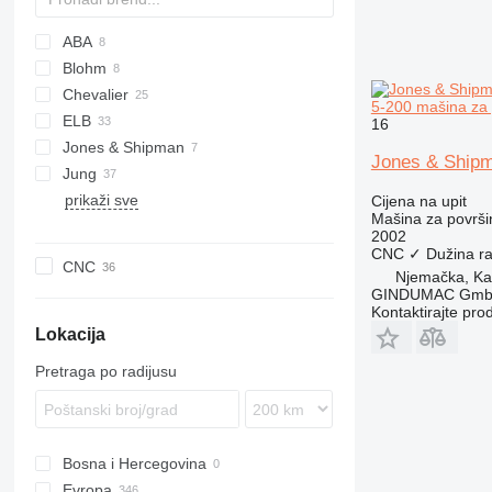
ABA
Blohm
Chevalier
5-200 mašina za 
ELB
16
Jones & Shipman
Jones & Shipm
Jung
prikaži sve
HF
Cijena na upit
Mašina za površi
2002
CNC
✓
Dužina ra
CNC
Njemačka, Kai
GINDUMAC Gm
Kontaktirajte pro
Lokacija
Pretraga po radijusu
Bosna i Hercegovina
Evropa