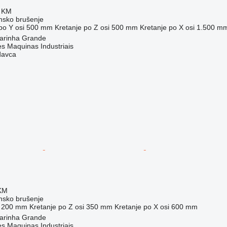
0 KM
nsko brušenje
po Y osi
500 mm
Kretanje po Z osi
500 mm
Kretanje po X osi
1.500 m
Marinha Grande
s Maquinas Industriais
davca
 KM
nsko brušenje
200 mm
Kretanje po Z osi
350 mm
Kretanje po X osi
600 mm
Marinha Grande
s Maquinas Industriais