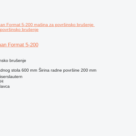
površinsko brušenje
an Format 5-200
nsko brušenje
dnog stola
600 mm
Širina radne površine
200 mm
serslautern
bH
davca