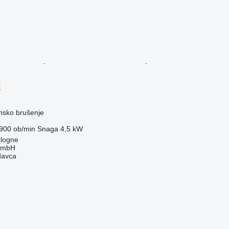
I
nsko brušenje
900 ob/min
Snaga
4,5 kW
logne
GmbH
davca