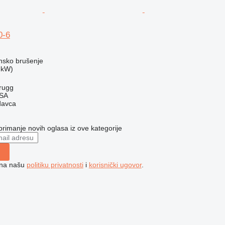
0-6
nsko brušenje
 kW)
rugg
 SA
davca
 primanje novih oglasa iz ove kategorije
e na našu
politiku privatnosti
i
korisnički ugovor
.