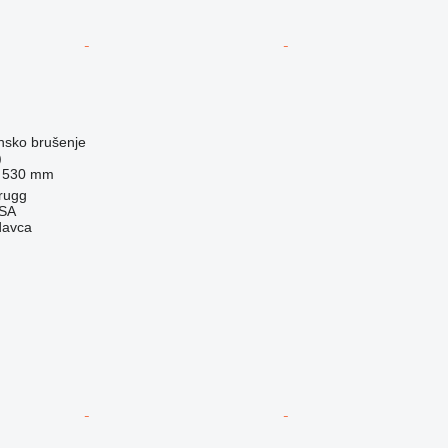
nsko brušenje
)
530 mm
rugg
 SA
davca