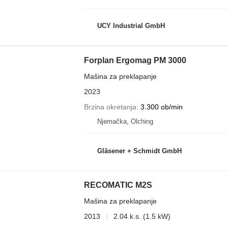
UCY Industrial GmbH
Forplan Ergomag PM 3000
Mašina za preklapanje
2023
Brzina okretanja
3.300 ob/min
Njemačka, Olching
Gläsener + Schmidt GmbH
RECOMATIC M2S
Mašina za preklapanje
2013
2.04 k.s. (1.5 kW)