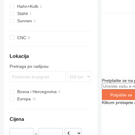
Hahn+Kolb
Stähli
Sunnen
CNC
Lokacija
Pretraga po radijusu
Pretplatite se na
Bosna i Hercegovina
Potpišite se
Evropa
Klikom pristajet
Švајcarska
Njemačka
Cijena
Belgija
–