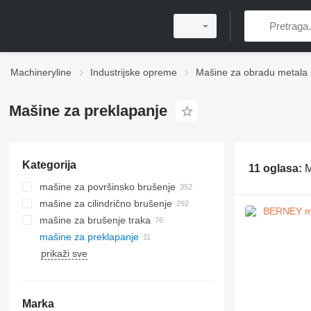
Machineryline
Industrijske opreme
Mašine za obradu metala
Mašine za preklapanje
Kategorija
11 oglasa:
M
mašine za površinsko brušenje
mašine za cilindrično brušenje
mašine za brušenje traka
mašine za preklapanje
prikaži sve
Marka