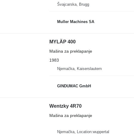
Švајcarska, Brugg
Muller Machines SA
MYLÄP 400
Mašina za preklapanje
1983
Njemačka, Kaiserslautern
GINDUMAC GmbH
Wentzky 4R70
Mašina za preklapanje
Njemačka, Location:wuppertal