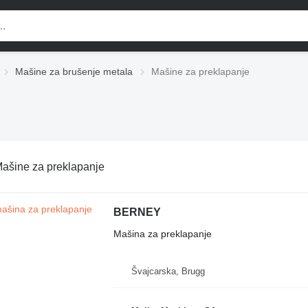
Mašine za brušenje metala
Mašine za preklapanje
ašine za preklapanje
BERNEY
Mašina za preklapanje
Švајcarska, Brugg