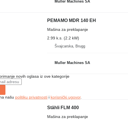
Muller Machines SA
PEMAMO MDR 140 EH
Mašina za preklapanje
2.99 k.s. (2.2 kW)
Švајcarska, Brugg
Muller Machines SA
 primanje novih oglasa iz ove kategorije
e na našu
politiku privatnosti
i
korisnički ugovor
.
Stähli FLM 400
Mašina za preklapanje