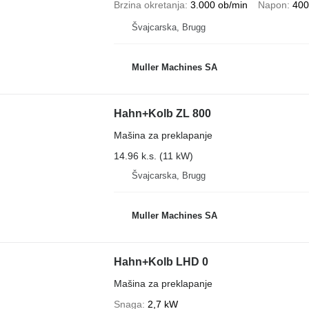
Brzina okretanja
3.000 ob/min
Napon
400
Švајcarska, Brugg
Muller Machines SA
Hahn+Kolb ZL 800
Mašina za preklapanje
14.96 k.s. (11 kW)
Švајcarska, Brugg
Muller Machines SA
Hahn+Kolb LHD 0
Mašina za preklapanje
Snaga
2,7 kW