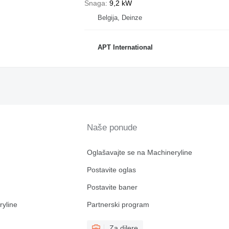
Snaga
9,2 kW
Belgija, Deinze
APT International
Naše ponude
Oglašavajte se na Machineryline
Postavite oglas
Postavite baner
ryline
Partnerski program
Za dilere