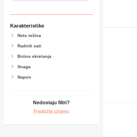
Karakteristike
Neto težina
Radnih sati
Brzina okretanja
Snaga
Napon
Nedostaju filtri?
Predložite izmjenu