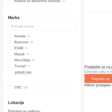
mašine za abrazivno sečenje
Marka
Amada
Bystronic
Ensis
ESAB
BySprint Fiber
Mazak
1600
Shark
MicroStep
Super Turbo X
Trumpf
TS
Pretplatite se na
prikaži sve
TruLaser
TruMatic
Potpišite se
Klikom pristajet
CNC
Lokacija
Pretraga po radijusu