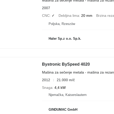
Mašina za sečenje metala - mašina za rezan
2007
CNC
✓
Debljina lima
20 mm
Brzina rez
Poljska, Rzeszów
Haler Sp.z o.o. Sp.k.
Bystronic BySpeed 4020
Mašina za sečenje metala - mašina za reza
2012
21.000 m/č
Snaga
4,4 kW
Njemačka, Kaiserslautern
GINDUMAC GmbH