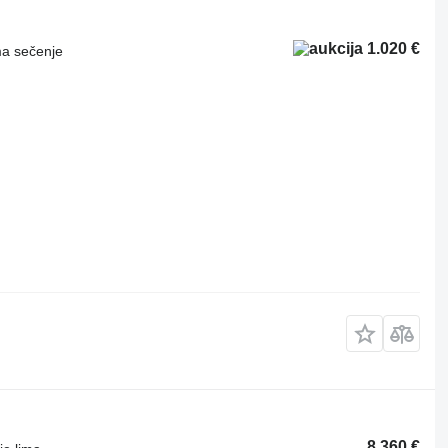
1.020 €
ma sečenje
8.360 €