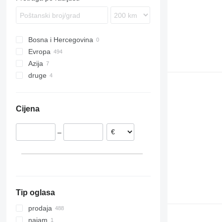
Bosna i Hercegovina
Evropa
Azija
Njemačka
druge
Nizozemska
Turska
Belgija
Uzbekistan
Ukrajina
Ujedinjeno Kraljevstvo
Kolumbija
Cijena
Slovačka
Španjolska
–
Austrija
Poljska
prikaži sve
Tip oglasa
prodaja
najam