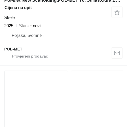
Pol-Met New Scaffolding,POL-MET 70, Stillas,Odra,Echafaudage
Cijena na upit
Skele
2025
Stanje
novi
Poljska, Słomniki
POL-MET