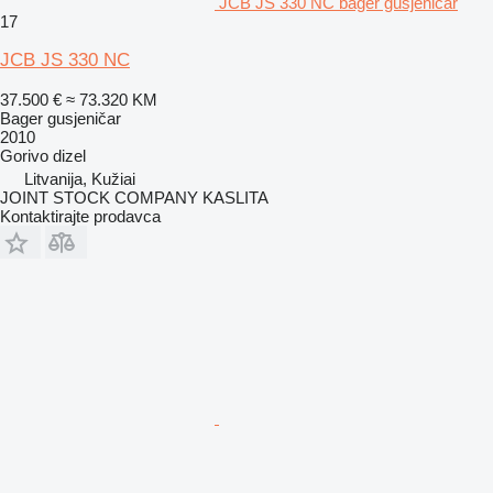
JCB JS 330 NC bager gusjeničar
17
JCB JS 330 NC
37.500 €
≈ 73.320 KM
Bager gusjeničar
2010
Gorivo
dizel
Litvanija, Kužiai
JOINT STOCK COMPANY KASLITA
Kontaktirajte prodavca