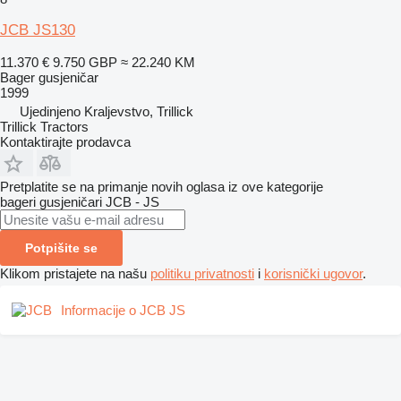
JCB JS130
11.370 €
9.750 GBP
≈ 22.240 KM
Bager gusjeničar
1999
Ujedinjeno Kraljevstvo, Trillick
Trillick Tractors
Kontaktirajte prodavca
Pretplatite se na primanje novih oglasa iz ove kategorije
bageri gusjeničari
JCB - JS
Potpišite se
Klikom pristajete na našu
politiku privatnosti
i
korisnički ugovor
.
Informacije o JCB JS