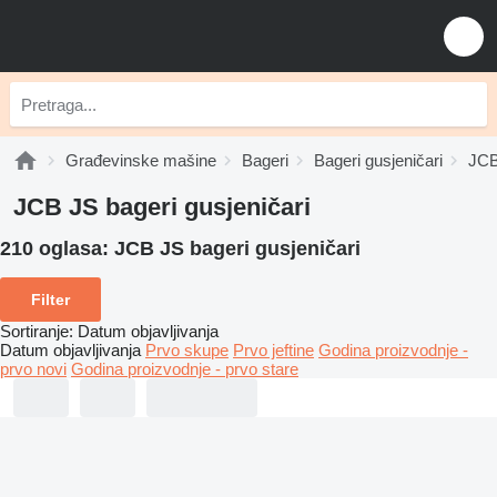
Građevinske mašine
Bageri
Bageri gusjeničari
JCB
JCB JS bageri gusjeničari
210 oglasa:
JCB JS bageri gusjeničari
Filter
Sortiranje
:
Datum objavljivanja
Datum objavljivanja
Prvo skupe
Prvo jeftine
Godina proizvodnje -
prvo novi
Godina proizvodnje - prvo stare