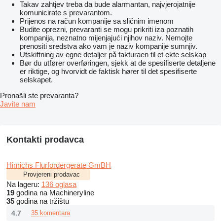
Takav zahtjev treba da bude alarmantan, najvjerojatnije
komunicirate s prevarantom.
Prijenos na račun kompanije sa sličnim imenom
Budite oprezni, prevaranti se mogu prikriti iza poznatih
kompanija, neznatno mijenjajući njihov naziv. Nemojte
prenositi sredstva ako vam je naziv kompanije sumnjiv.
Utskiftning av egne detaljer på fakturaen til et ekte selskap
Bør du utfører overføringen, sjekk at de spesifiserte detaljene
er riktige, og hvorvidt de faktisk hører til det spesifiserte
selskapet.
Pronašli ste prevaranta?
Javite nam
Kontakti prodavca
Hinrichs Flurfordergerate GmBH
Provjereni prodavac
Na lageru:
136 oglasa
19
godina na Machineryline
35
godina na tržištu
4.7
35 komentara