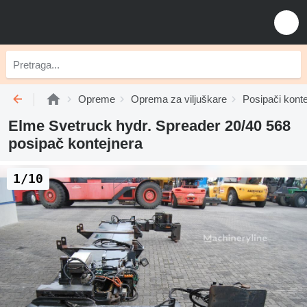
Opreme
Oprema za viljuškare
Posipači kont
Elme Svetruck hydr. Spreader 20/40 568
posipač kontejnera
1/10