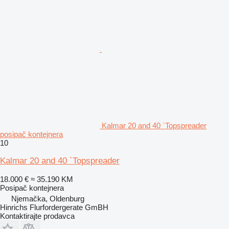
Kalmar 20 and 40 `Topspreader
posipač kontejnera
10
Kalmar 20 and 40 `Topspreader
18.000 €
≈ 35.190 KM
Posipač kontejnera
Njemačka, Oldenburg
Hinrichs Flurfordergerate GmBH
Kontaktirajte prodavca