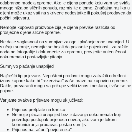
odabranog modela opreme. Ako je cijena ponude koju vam se sviđa
mnogo niža od sličnih ponuda, razmislite o tome. Značajna razlika u
cijeni može ukazivati ​​na skrivene nedostatke ili pokušaj prodavca da
počini prijevaru.
Nemojte kupovati proizvode čija je cijena previše različita od
prosječne cijene slične opreme.
Ne dajte saglasnost na sumnjive zaloge i plaćanje robe unaprijed. U
slučaju sumnje, nemojte se bojati da pojasnite pojedinosti, zatražite
dodatne fotografije i dokumente za opremu, provjerite autentičnost
dokumenata i postavljajte pitanja.
Sumnjivo plaćanje unaprijed
Najčešći tip prijevare. Nepošteni prodavci mogu zatražiti određeni
iznos kapare kako bi "rezervisali" vaše pravo na kupovinu opreme.
Dakle, prevaranti mogu sa prikupe veliki iznos i nestanu, i više se ne
pojave.
Varijante ovakve prijevare mogu uključivati:
Prijenos pretplate na karticu
Nemojte plaćati unaprijed bez izdavanja dokumenata koji
potvrđuju postupak prijenosa novca, ako vam je tokom
komuniciranja prodavac postao sumljiv.
Prijenos na račun "povjerenika"