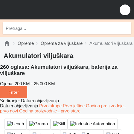
Opreme
Oprema za viljuškare
Akumulatori viljuškara
Akumulatori viljuškara
260 oglasa:
Akumulatori viljuškara, baterija za
viljuškare
Cijena:
200 KM - 25.000 KM
Filter
Sortiranje
:
Datum objavljivanja
Datum objavljivanja
Prvo skupe
Prvo jeftine
Godina proizvodnje -
prvo novi
Godina proizvodnje - prvo stare