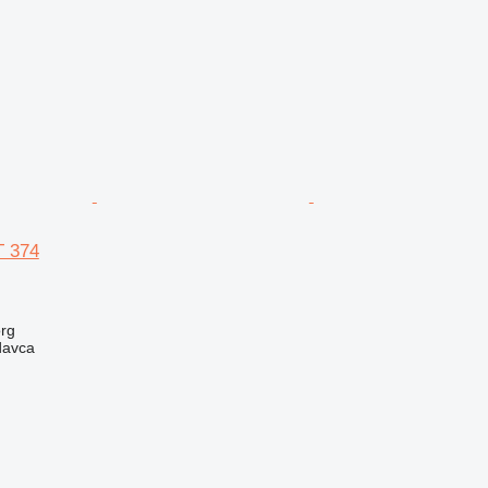
T 374
rg
davca