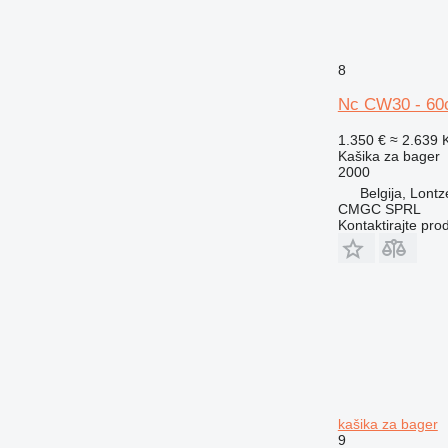
8
Nc CW30 - 6
1.350 €
≈ 2.639
Kašika za bager
2000
Belgija, Lont
CMGC SPRL
Kontaktirajte pro
kašika za bager
9