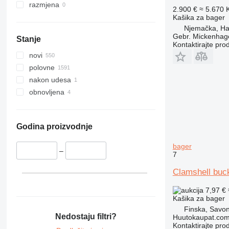
DE
razmjena
2.900 €
≈ 5.670
F-series
Kašika za bager
M-series
Njemačka, Ha
Gebr. Mickenha
Stanje
V-series
Kontaktirajte pro
novi
polovne
nakon udesa
obnovljena
Godina proizvodnje
bager
–
7
Clamshell buck
7,97 €
Kašika za bager
Finska, Savon
Nedostaju filtri?
Huutokaupat.co
Kontaktirajte pro