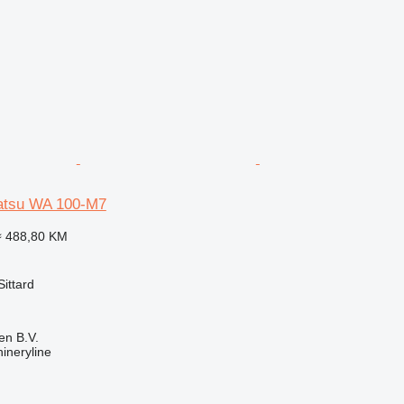
tsu WA 100-M7
≈ 488,80 KM
ittard
en B.V.
ineryline