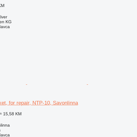
 KM
lver
gen KG
davca
et, for repair, NTP-10, Savonlinna
≈ 15,58 KM
linna
m
davca