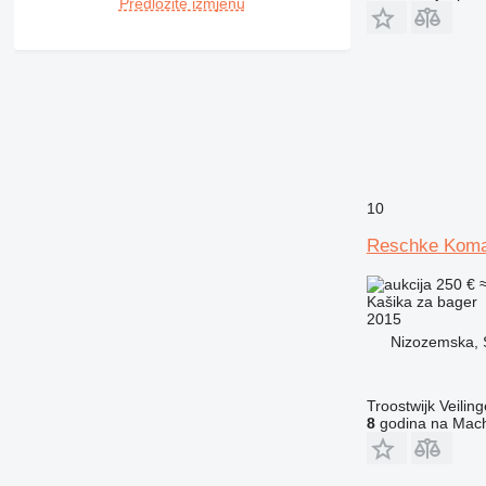
Predložite izmjenu
10
Reschke Koma
250 €
Kašika za bager
2015
Nizozemska, S
Troostwijk Veiling
8
godina na Mach