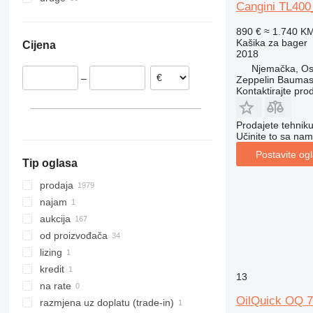
Cangini TL40
Francuska
Kina
Ukrajina
326
Poljska
Japan
Moldavija
890 €
≈ 1.740 K
329
Kašika za bager
Cijena
Italija
Azerbejdžan
330
2018
Rumunija
336
Njemačka, Os
–
Zeppelin Bauma
Španjolska
340
Kontaktirajte pro
Ujedinjeno Kraljevstvo
345
prikaži sve
349
Prodajete tehnik
350
Učinite to sa nam
365
Postavite og
Tip oglasa
374
390
prodaja
395
najam
416
aukcija
420
od proizvođača
428
lizing
432
kredit
13
438
na rate
OilQuick OQ 7
444
razmjena uz doplatu (trade-in)