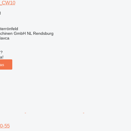
0_CW10
M
terrönfeld
schinen GmbH NL Rendsburg
davca
u?
a!
las
0-55