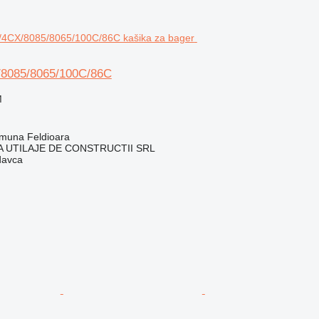
8085/8065/100C/86C
M
muna Feldioara
 UTILAJE DE CONSTRUCTII SRL
davca