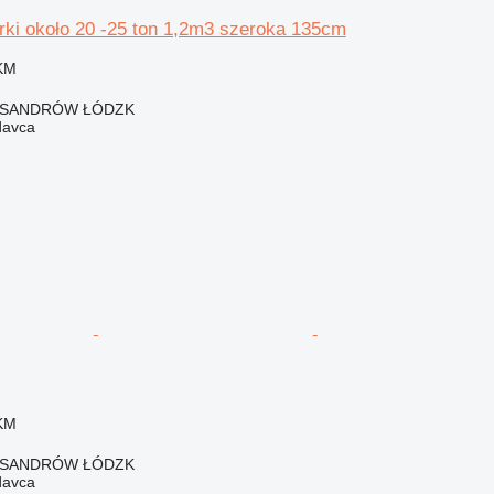
rki około 20 -25 ton 1,2m3 szeroka 135cm
 KM
LEKSANDRÓW ŁÓDZK
davca
 KM
LEKSANDRÓW ŁÓDZK
davca